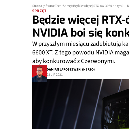
Strona główna
Tech
Sprzęt
Będzie więcej RTX-ów 3060 na rynku. N
SPRZĘT
Będzie więcej RTX-
NVIDIA boi się kon
W przyszłym miesiącu zadebiutują ka
6600 XT. Z tego powodu NVIDIA maga
aby konkurować z Czerwonymi.
DAMIAN JAROSZEWSKI (NER1O)
23 LIP 2021