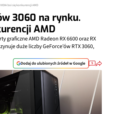
VIDIA boi się konkurencji AMD
ów 3060 na rynku.
kurencji AMD
rty graficzne AMD Radeon RX 6600 oraz RX
zynuje duże liczby GeForce'ów RTX 3060,
Dodaj do ulubionych źródeł w Google
5