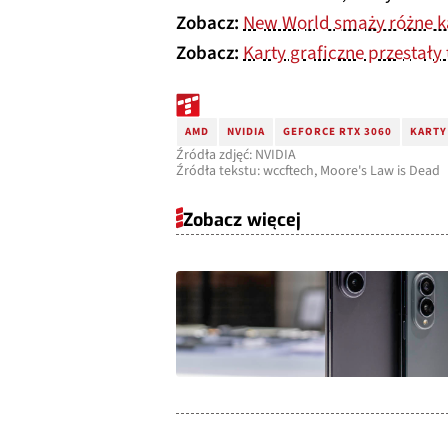
Zobacz:
New World smaży różne kar
Zobacz:
Karty graficzne przestały 
AMD
NVIDIA
GEFORCE RTX 3060
KARTY
Źródła zdjęć: NVIDIA
Źródła tekstu: wccftech, Moore's Law is Dead
Zobacz więcej