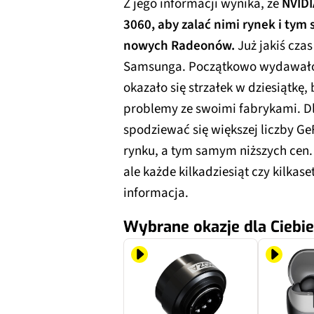
Z jego informacji wynika, że
NVIDI
3060, aby zalać nimi rynek i ty
nowych Radeonów.
Już jakiś czas
Samsunga. Początkowo wydawało s
okazało się strzałek w dziesiąt
problemy ze swoimi fabrykami. 
spodziewać się większej liczby Ge
rynku, a tym samym niższych cen.
ale każde kilkadziesiąt czy kilka
informacja.
Wybrane okazje dla Ciebie