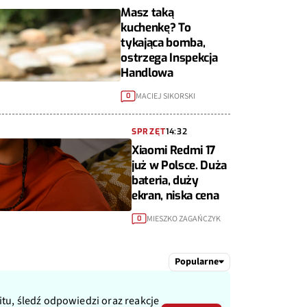
Masz taką
kuchenkę? To
tykająca bomba,
ostrzega Inspekcja
Handlowa
MACIEJ SIKORSKI
0
SPRZĘT
14:32
Xiaomi Redmi 17
już w Polsce. Duża
bateria, duży
ekran, niska cena
MIESZKO ZAGAŃCZYK
0
Popularne
itu, śledź odpowiedzi oraz reakcje