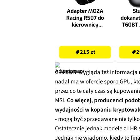
Adapter MOZA
Sł
Racing RS07 do
dokana
kierownicy
T60BT 
R21/R16/R12/R9/R5
215 zł
299.99 zł
215 zł
2
Ciekawie wygląda też informacja
nadal ma w ofercie sporo GPU, kt
przez co te cały czas są kupowani
MSI.
Co więcej, producenci podob
wydajności w kopaniu kryptowal
- mogą być sprzedawane nie tylko
Ostatecznie jednak modele z LHR 
Jednak nie wiadomo, kiedy to fina