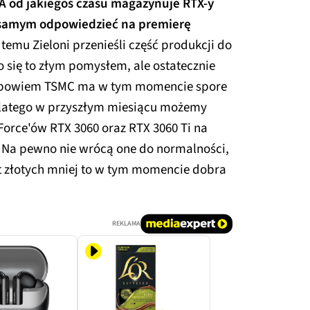
A od jakiegoś czasu magazynuje RTX-y
m samym odpowiedzieć na premierę
 temu Zieloni przenieśli część produkcji do
ię to złym pomysłem, ale ostatecznie
kę, bowiem TSMC ma w tym momencie spore
Dlatego w przyszłym miesiącu możemy
Force'ów RTX 3060 oraz RTX 3060 Ti na
 Na pewno nie wrócą one do normalności,
set złotych mniej to w tym momencie dobra
REKLAMA