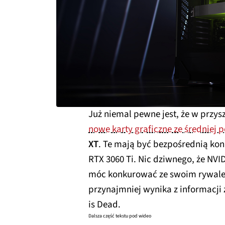
Już niemal pewne jest, że w prz
nowe karty graficzne ze średniej p
XT
. Te mają być bezpośrednią kon
RTX 3060 Ti. Nic dziwnego, że NV
móc konkurować ze swoim rywalem
przynajmniej wynika z informacji
is Dead.
Dalsza część tekstu pod wideo