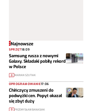
Najnowsze
SPRZĘT
18:09
Samsung rusza z nowymi
Galaxy. Składaki pobiły rekord
w Polsce
MARIAN SZUTIAK
0
OPROGRAMOWANIE
17:06
Chińczycy zmuszeni do
podwyżki cen. Popyt okazał
się zbyt duży
PRZEMYSŁAW BANASIAK
0