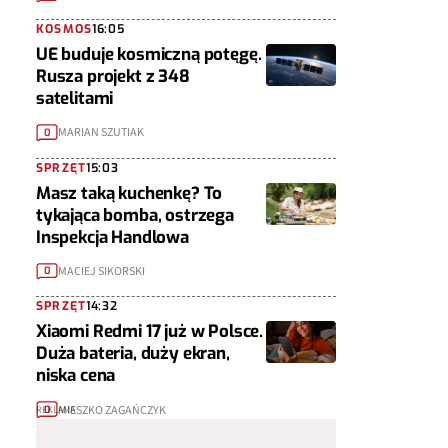
KOSMOS
16:05
UE buduje kosmiczną potęgę.
Rusza projekt z 348
satelitami
MARIAN SZUTIAK
0
SPRZĘT
15:03
Masz taką kuchenkę? To
tykająca bomba, ostrzega
Inspekcja Handlowa
MACIEJ SIKORSKI
0
SPRZĘT
14:32
Xiaomi Redmi 17 już w Polsce.
Duża bateria, duży ekran,
niska cena
MIESZKO ZAGAŃCZYK
0