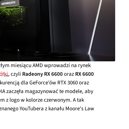
yszłym miesiącu AMD wprowadzi na rynek
ółki
, czyli
Radeony RX 6600
oraz
RX 6600
kurencją dla GeForce'ów RTX 3060 oraz
IDIA zaczęła magazynować te modele, aby
 z logo w kolorze czerwonym. A tak
 znanego YouTubera z kanału Moore's Law