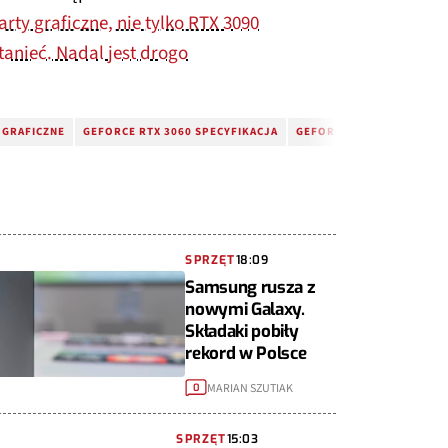
ty graficzne, nie tylko RTX 3090
tanieć. Nadal jest drogo
 GRAFICZNE
GEFORCE RTX 3060 SPECYFIKACJA
GEFORCE RTX 3060 CENA
SPRZĘT
18:09
Samsung rusza z
nowymi Galaxy.
Składaki pobiły
rekord w Polsce
MARIAN SZUTIAK
0
SPRZĘT
15:03