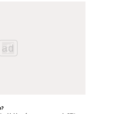
ad
h?