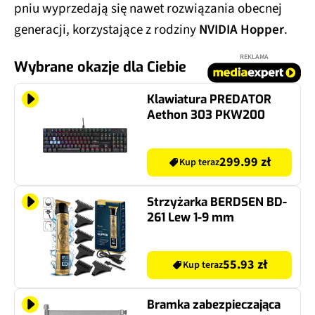
pniu wyprzedają się nawet rozwiązania obecnej
generacji, korzystające z rodziny
NVIDIA Hopper
.
REKLAMA
Wybrane okazje dla Ciebie
Klawiatura PREDATOR
Aethon 303 PKW200
299.99 zł
Kup teraz
Strzyżarka BERDSEN BD-
261 Lew 1-9 mm
55.93 zł
Kup teraz
Bramka zabezpieczająca