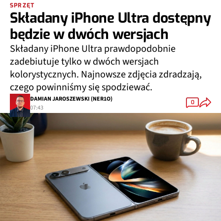
SPRZĘT
Składany iPhone Ultra dostępny
będzie w dwóch wersjach
Składany iPhone Ultra prawdopodobnie
zadebiutuje tylko w dwóch wersjach
kolorystycznych. Najnowsze zdjęcia zdradzają,
czego powinniśmy się spodziewać.
DAMIAN JAROSZEWSKI (NER1O)
0
07:43