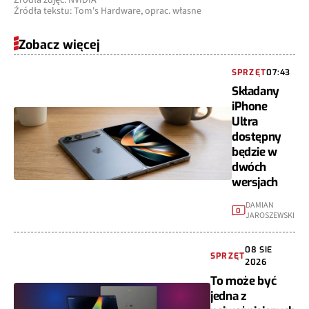
Źródła zdjęć: NVIDIA
Źródła tekstu: Tom's Hardware, oprac. własne
Zobacz więcej
SPRZĘT
07:43
Składany
iPhone
Ultra
dostępny
będzie w
dwóch
wersjach
DAMIAN
0
JAROSZEWSKI
08 SIE
SPRZĘT
2026
To może być
jedna z