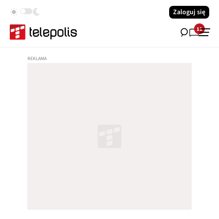
Zaloguj się
11