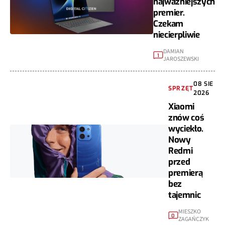
najważniejszych
premier.
Czekam
niecierpliwie
DAMIAN
1
JAROSZEWSKI
08 SIE
SPRZĘT
2026
Xiaomi
znów coś
wyciekło.
Nowy
Redmi
przed
premierą
bez
tajemnic
MIESZKO
0
ZAGAŃCZYK