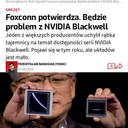
Strona główna
Tech
Sprzęt
Foxconn potwierdza. Będzie problem z NVIDIA Blackwell
SPRZĘT
Foxconn potwierdza. Będzie
problem z NVIDIA Blackwell
Jeden z większych producentów uchylił rąbka
tajemnicy na temat dostępności serii NVIDIA
Blackwell. Pojawi się w tym roku, ale układów
jest mało.
PRZEMYSŁAW BANASIAK (YOKAI)
0
14 SIE 2024