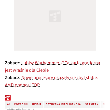
Zobacz:
Lubisz Warhammera? Ta karta graficzna
jest właśnie dla Ciebie
Zobacz:
Nowe procesory okazały się zbyt słabe.
AMD podnosi TDP
AI
FOXCONN
NVIDIA
SZTUCZNA INTELIGENCJA
SERWERY
NVID