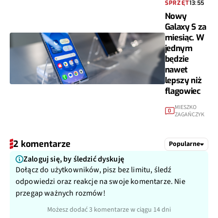
SPRZĘT
13:55
Nowy
Galaxy S za
miesiąc. W
jednym
będzie
nawet
lepszy niż
flagowiec
MIESZKO
0
ZAGAŃCZYK
2 komentarze
Popularne
Zaloguj się, by śledzić dyskuję
Dołącz do użytkowników, pisz bez limitu, śledź
odpowiedzi oraz reakcje na swoje komentarze. Nie
przegap ważnych rozmów!
Możesz dodać 3 komentarze w ciągu 14 dni