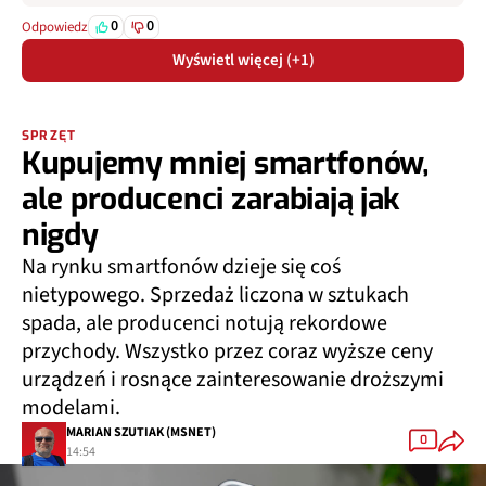
0
0
Odpowiedz
Wyświetl więcej (+1)
SPRZĘT
Kupujemy mniej smartfonów,
ale producenci zarabiają jak
nigdy
Na rynku smartfonów dzieje się coś
nietypowego. Sprzedaż liczona w sztukach
spada, ale producenci notują rekordowe
przychody. Wszystko przez coraz wyższe ceny
urządzeń i rosnące zainteresowanie droższymi
modelami.
MARIAN SZUTIAK (MSNET)
0
14:54