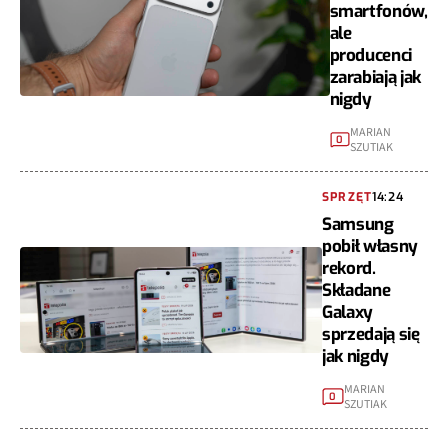
smartfonów,
ale
producenci
zarabiają jak
nigdy
MARIAN
0
SZUTIAK
SPRZĘT
14:24
Samsung
pobił własny
rekord.
Składane
Galaxy
sprzedają się
jak nigdy
MARIAN
0
SZUTIAK