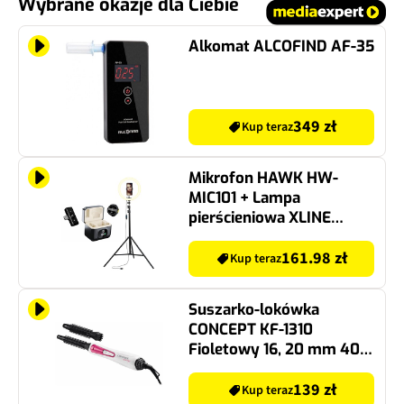
Wybrane okazje dla Ciebie
Alkomat ALCOFIND AF-35
349 zł
Kup teraz
Mikrofon HAWK HW-
MIC101 + Lampa
pierścieniowa XLINE
SF600 selfie ze statywem
210 cm
161.98 zł
Kup teraz
Suszarko-lokówka
CONCEPT KF-1310
Fioletowy 16, 20 mm 400
W
139 zł
Kup teraz