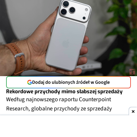
Dodaj do ulubionych źródeł w Google
Rekordowe przychody mimo słabszej sprzedaży
Według najnowszego raportu Counterpoint
Research, globalne przychody ze sprzedaży
smartfonów
wzrosły w drugim kwartale 2026 roku
o 7% rok do roku
, osiągając
rekordowe 109 mld
dolarów
(ok. 406 mld zł). To najlepszy wynik dla