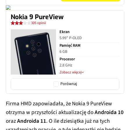
Nokia 9 PureView
305 opinii
Ekran
5.99" P-OLED
Pamięć RAM
6 GB
Procesor
2.8 GHz
Zobacz więcej
Porównaj
Firma HMD zapowiadała, że Nokia 9 PureView
otrzyma w przyszłości aktualizację do
Androida 10
oraz
Androida 11
. O ile dziesiątka już na tych
urządzeniach pracuje, o tyle jedenastki nie będzie.