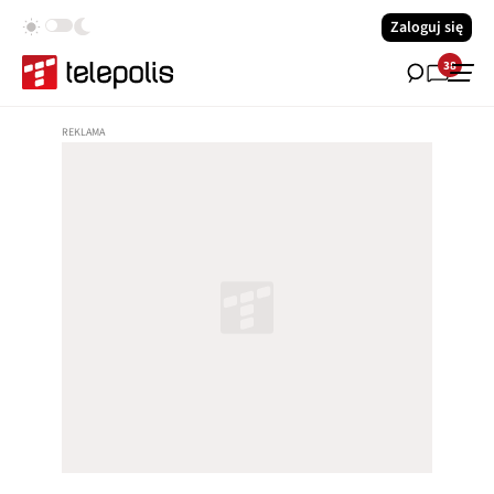
Zaloguj się
38