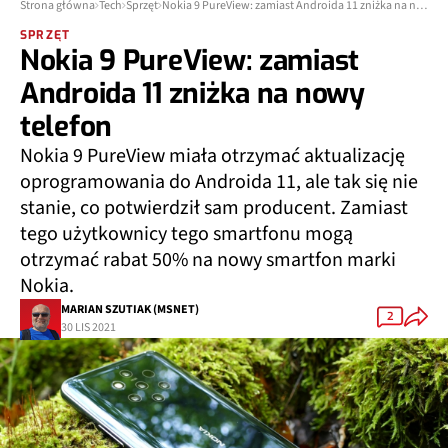
Strona główna
Tech
Sprzęt
Nokia 9 PureView: zamiast Androida 11 zniżka na nowy telefon
SPRZĘT
Nokia 9 PureView: zamiast
Androida 11 zniżka na nowy
telefon
Nokia 9 PureView miała otrzymać aktualizację
oprogramowania do Androida 11, ale tak się nie
stanie, co potwierdził sam producent. Zamiast
tego użytkownicy tego smartfonu mogą
otrzymać rabat 50% na nowy smartfon marki
Nokia.
MARIAN SZUTIAK (MSNET)
2
30 LIS 2021