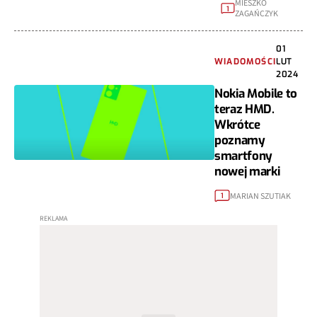
MIESZKO
1
ZAGAŃCZYK
01
WIADOMOŚCI
LUT
2024
Nokia Mobile to
teraz HMD.
Wkrótce
poznamy
smartfony
nowej marki
MARIAN SZUTIAK
1