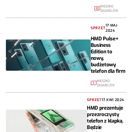
MIESZKO
12
ZAGAŃCZYK
17 MAJ
SPRZĘT
2024
HMD Pulse+
Business
Edition to
nowy,
budżetowy
telefon dla firm
MIESZKO
1
ZAGAŃCZYK
SPRZĘT
17 KWI 2024
HMD prezentuje
przezroczysty
telefon z klapką.
Będzie