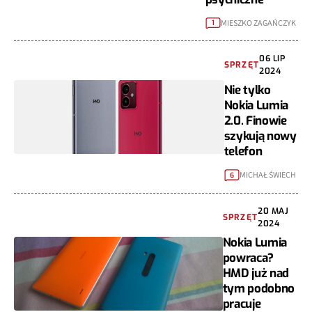
MIESZKO ZAGAŃCZYK
1
06 LIP
SPRZĘT
2024
Nie tylko
Nokia Lumia
2.0. Finowie
szykują nowy
telefon
MICHAŁ ŚWIECH
6
20 MAJ
SPRZĘT
2024
Nokia Lumia
powraca?
HMD już nad
tym podobno
pracuje