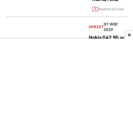
MARIAN SZUTIAK
5
07 WRZ
SPRZĘT
2023
Nokia G42 5G w
nowej wersji
zmierza do
Polski. Barbie
naprawi ją w
domu
MIESZKO
4
ZAGAŃCZYK
10 SIE
SPRZĘT
2023
Nokia szykuje
powrót do
przeszłości.
Debiutują