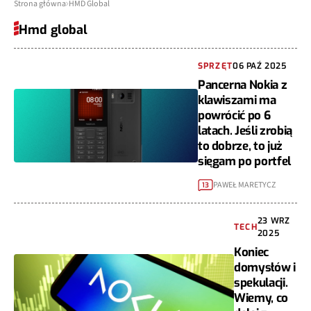
Strona główna
HMD Global
Hmd global
SPRZĘT
06 PAŹ 2025
Pancerna Nokia z
klawiszami ma
powrócić po 6
latach. Jeśli zrobią
to dobrze, to już
sięgam po portfel
PAWEŁ MARETYCZ
13
23 WRZ
TECH
2025
Koniec
domysłów i
spekulacji.
Wiemy, co