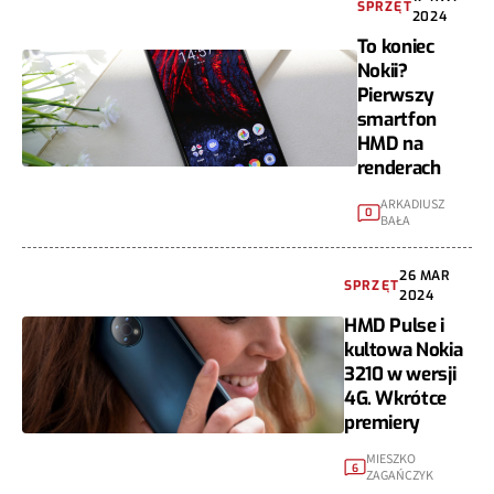
SPRZĘT
2024
To koniec
Nokii?
Pierwszy
smartfon
HMD na
renderach
ARKADIUSZ
0
BAŁA
26 MAR
SPRZĘT
2024
HMD Pulse i
kultowa Nokia
3210 w wersji
4G. Wkrótce
premiery
MIESZKO
6
ZAGAŃCZYK