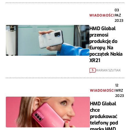
03
WIADOMOŚCI
PAŹ
2023
HMD Global
przenosi
produkcję do
Europy. Na
początek Nokia
XR21
MARIAN SZUTIAK
5
12
WIADOMOŚCI
WRZ
2023
HMD Global
chce
produkować
telefony pod
marką HMD