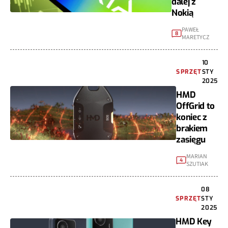
dalej z
Nokią
PAWEŁ
8
MARETYCZ
10
SPRZĘT
STY
2025
HMD
OffGrid to
koniec z
brakiem
zasięgu
MARIAN
4
SZUTIAK
08
SPRZĘT
STY
2025
HMD Key