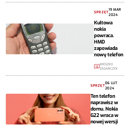
19 MAR
SPRZĘT
2024
Kultowa
nokia
powraca.
HMD
zapowiada
nowy telefon
MIESZKO
12
ZAGAŃCZYK
06 LUT
SPRZĘT
2024
Ten telefon
naprawisz w
domu. Nokia
G22 wraca w
nowej wersji