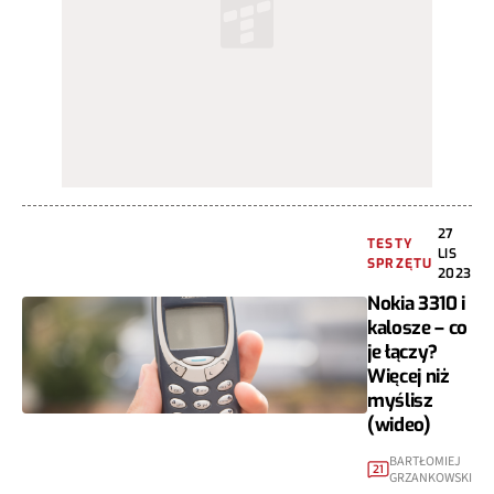
27
TESTY
LIS
SPRZĘTU
2023
Nokia 3310 i
kalosze – co
je łączy?
Więcej niż
myślisz
(wideo)
BARTŁOMIEJ
21
GRZANKOWSKI