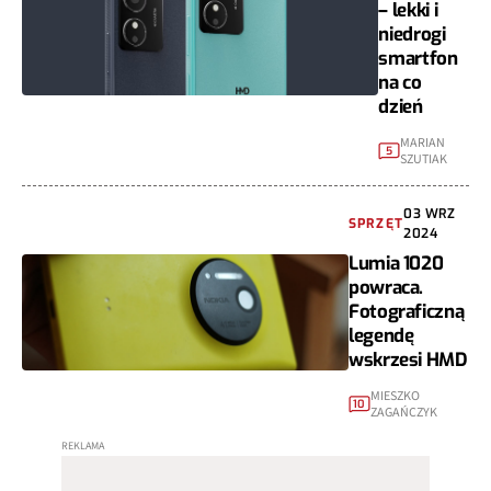
– lekki i
niedrogi
smartfon
na co
dzień
MARIAN
5
SZUTIAK
03 WRZ
SPRZĘT
2024
Lumia 1020
powraca.
Fotograficzną
legendę
wskrzesi HMD
MIESZKO
10
ZAGAŃCZYK