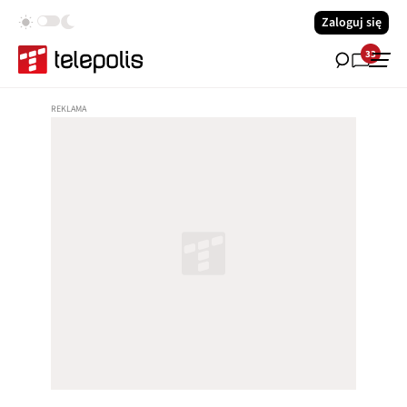
Zaloguj się
33