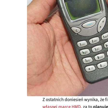
Z ostatnich doniesień wynika, że
własnej marce HMD
, za to
planuje