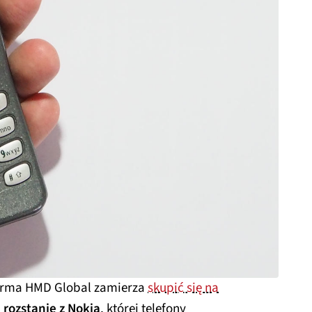
 firma HMD Global zamierza
skupić się na
 rozstanie z Nokią
, której telefony