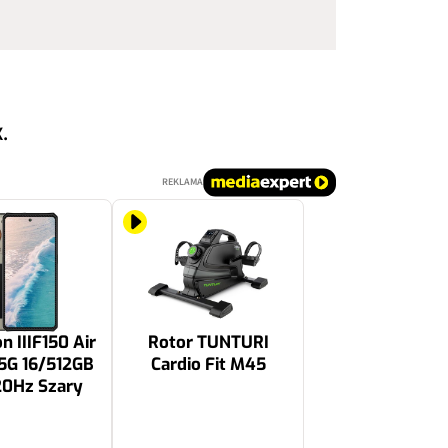
.
REKLAMA
n IIIF150 Air
Rotor TUNTURI
 5G 16/512GB
Cardio Fit M45
20Hz Szary
669 zł