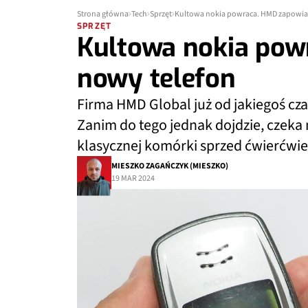
Strona główna
Tech
Sprzęt
Kultowa nokia powraca. HMD zapowia
SPRZĘT
Kultowa nokia pow
nowy telefon
Firma HMD Global już od jakiegoś cz
Zanim do tego jednak dojdzie, czeka
klasycznej komórki sprzed ćwierćwie
MIESZKO ZAGAŃCZYK (MIESZKO)
19 MAR 2024