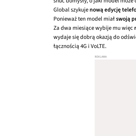
snuć domysły, o jaki model może c
Global szykuje
nową edycję telef
Ponieważ ten model miał
swoją p
Za dwa miesiące wybije mu więc
wydaje się dobrą okazją do odświ
łącznością 4G i VoLTE.