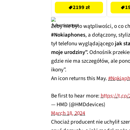
2199 zł
19
Żeby nie było wątpliwości, o co c
#Nokiaphones
, a dołączony, sty
tył telefonu wyglądającego
jak st
moje urodziny”.
Odnośnik przekie
gdzie nie ma szczegółów, ale pon
ikony”.
An icon returns this May.
#Nokiap
Be first to hear more:
https://t.co
— HMD (@HMDdevices)
March 18, 2024
Chociaż producent nie uchylił szer