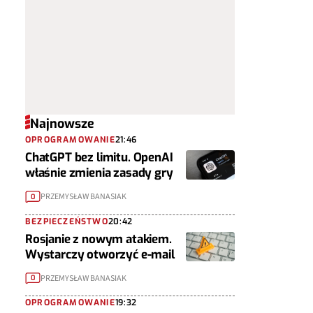
Najnowsze
OPROGRAMOWANIE
21:46
ChatGPT bez limitu. OpenAI
właśnie zmienia zasady gry
PRZEMYSŁAW BANASIAK
0
BEZPIECZEŃSTWO
20:42
Rosjanie z nowym atakiem.
Wystarczy otworzyć e-mail
PRZEMYSŁAW BANASIAK
0
OPROGRAMOWANIE
19:32