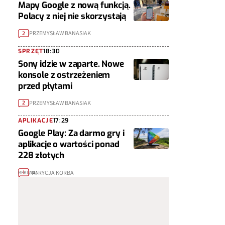
Mapy Google z nową funkcją.
Polacy z niej nie skorzystają
PRZEMYSŁAW BANASIAK
2
SPRZĘT
18:30
Sony idzie w zaparte. Nowe
konsole z ostrzeżeniem
przed płytami
PRZEMYSŁAW BANASIAK
2
APLIKACJE
17:29
Google Play: Za darmo gry i
aplikacje o wartości ponad
228 złotych
PATRYCJA KORBA
1