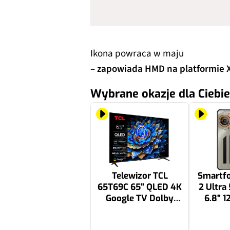
Ikona powraca w maju
– zapowiada HMD na platformie X
Wybrane okazje dla Ciebie
Telewizor TCL
Smartfo
65T69C 65" QLED 4K
2 Ultra
Google TV Dolby
6.8" 1
Atmos Dolby Vision
HDMI 2.1
2199 zł
1999.99 zł