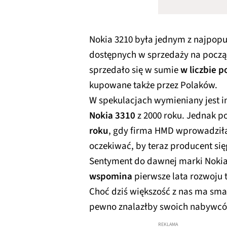
Nokia 3210 była jednym z najpop
dostępnych w sprzedaży na począt
sprzedało się w sumie
w liczbie 
kupowane także przez Polaków.
W spekulacjach wymieniany jest inn
Nokia 3310
z 2000 roku. Jednak po
roku
, gdy firma HMD wprowadziła 
oczekiwać, by teraz producent si
Sentyment do dawnej marki Nokia
wspomina
pierwsze lata rozwoju 
Choć dziś większość z nas ma smart
pewno znalazłby swoich nabywcó