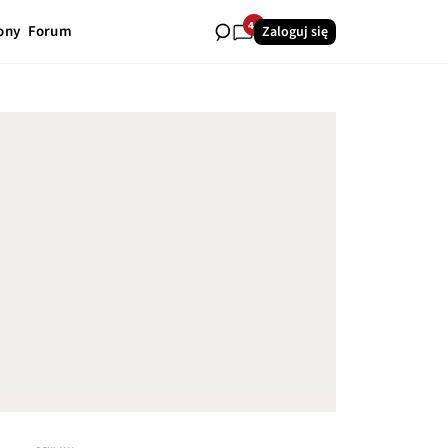
40
ony
Forum
Zaloguj się