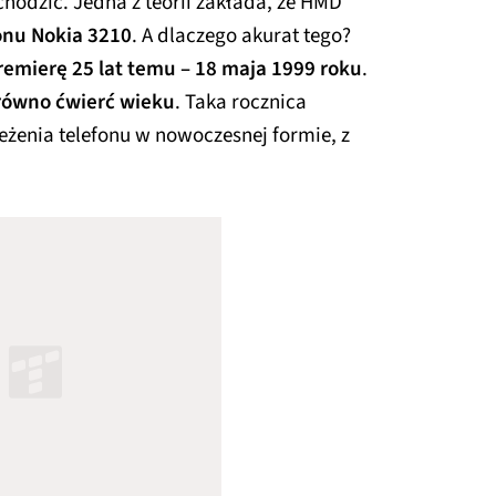
hodzić. Jedna z teorii zakłada, że HMD
onu Nokia 3210
. A dlaczego akurat tego?
remierę 25 lat temu – 18 maja 1999 roku
.
równo ćwierć wieku
. Taka rocznica
eżenia telefonu w nowoczesnej formie, z