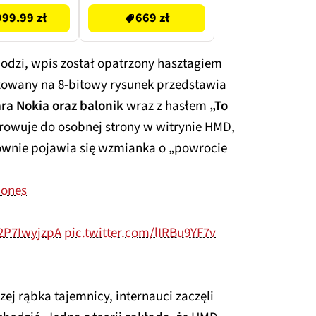
99.99 zł
669 zł
hodzi, wpis został opatrzony hasztagiem
lizowany na 8-bitowy rysunek przedstawia
ara Nokia oraz balonik
wraz z hasłem
„To
rowuje do osobnej strony w witrynie HMD,
ownie pojawia się wzmianka o „powrocie
hones
/2P7IwyjzpA
pic.twitter.com/lIRBu9YF7v
zej rąbka tajemnicy, internauci zaczęli