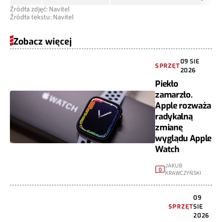
Źródła zdjęć: Navitel
Źródła tekstu: Navitel
Zobacz więcej
09 SIE
SPRZĘT
2026
Piekło
zamarzło.
Apple rozważa
radykalną
zmianę
wyglądu Apple
Watch
JAKUB
0
KRAWCZYŃSKI
09
SPRZĘT
SIE
2026