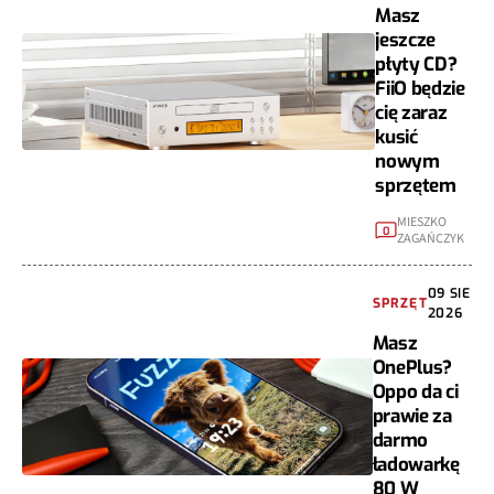
Masz
jeszcze
płyty CD?
FiiO będzie
cię zaraz
kusić
nowym
sprzętem
MIESZKO
0
ZAGAŃCZYK
09 SIE
SPRZĘT
2026
Masz
OnePlus?
Oppo da ci
prawie za
darmo
ładowarkę
80 W