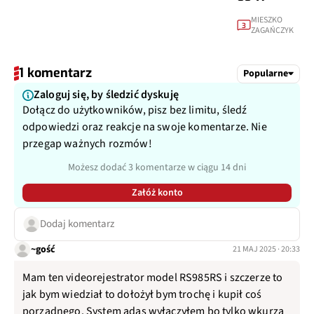
MIESZKO
3
ZAGAŃCZYK
1 komentarz
Popularne
Zaloguj się, by śledzić dyskuję
Dołącz do użytkowników, pisz bez limitu, śledź
odpowiedzi oraz reakcje na swoje komentarze. Nie
przegap ważnych rozmów!
Możesz dodać 3 komentarze w ciągu 14 dni
Załóż konto
Dodaj komentarz
~gość
21 MAJ 2025 · 20:33
Mam ten videorejestrator model RS985RS i szczerze to
jak bym wiedział to dołożył bym trochę i kupił coś
porządnego. System adas wyłączyłem bo tylko wkurza