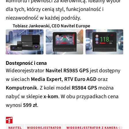
komfortu i pewności za kierownicą. Idealny wybór
dla tych, którzy cenią styl, funkcjonalność i
niezawodność w każdej podróży.
Tobiasz Jankowski, CEO Navitel Europe
Dostępność i cena
Wideorejestrator
Navitel RS985 GPS
jest dostępny
w sieciach
Media Expert
,
RTV Euro AGD
oraz
Komputronik
. Z kolei model
RS984 GPS
można
nabyć w sklepie
x-kom
. W obu przypadkach cena
wynosi
599 zł
.
NAVITEL
WIDEOREJESTRATOR
WIDEOREJESTRATOR Z KAMERĄ COFAN