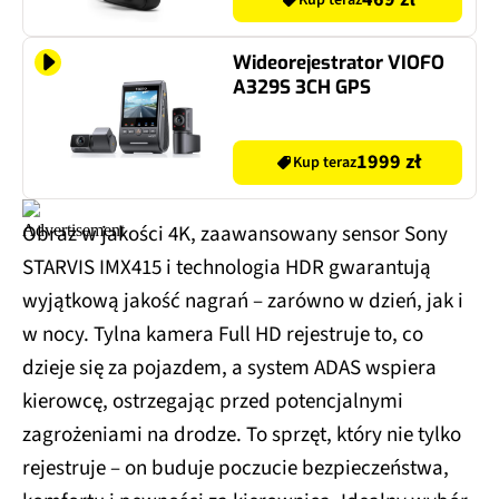
Kup teraz
Wideorejestrator VIOFO
A329S 3CH GPS
1999 zł
Kup teraz
Obraz w jakości 4K, zaawansowany sensor Sony
STARVIS IMX415 i technologia HDR gwarantują
wyjątkową jakość nagrań – zarówno w dzień, jak i
w nocy. Tylna kamera Full HD rejestruje to, co
dzieje się za pojazdem, a system ADAS wspiera
kierowcę, ostrzegając przed potencjalnymi
zagrożeniami na drodze. To sprzęt, który nie tylko
rejestruje – on buduje poczucie bezpieczeństwa,