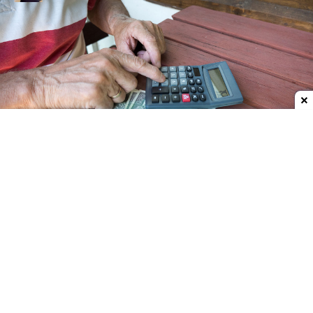
Dodaj do ulubionych źródeł w Google
Takie kliknięcie niesie ze sobą ogromne straty
Blisko 550 tysięcy złotych stracił 80-letni
mieszkaniec Jeleniej Góry, który zobaczył w
internecie reklamę inwestycji w ropę i postanowił z
niej skorzystać. Funkcjonariusze ostrzegają przy