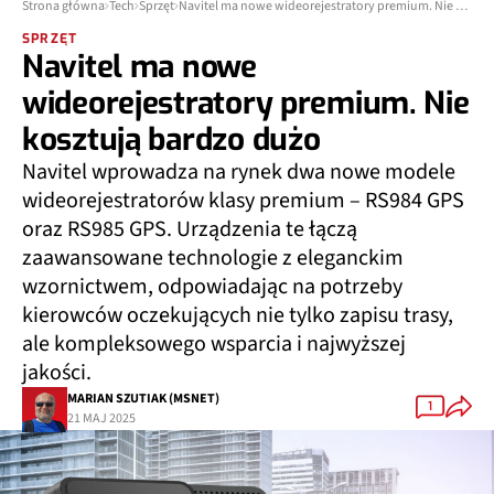
Strona główna
Tech
Sprzęt
Navitel ma nowe wideorejestratory premium. Nie kosztują bardzo dużo
SPRZĘT
Navitel ma nowe
wideorejestratory premium. Nie
kosztują bardzo dużo
Navitel wprowadza na rynek dwa nowe modele
wideorejestratorów klasy premium – RS984 GPS
oraz RS985 GPS. Urządzenia te łączą
zaawansowane technologie z eleganckim
wzornictwem, odpowiadając na potrzeby
kierowców oczekujących nie tylko zapisu trasy,
ale kompleksowego wsparcia i najwyższej
jakości.
MARIAN SZUTIAK (MSNET)
1
21 MAJ 2025