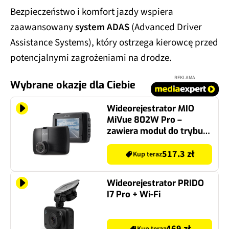
Bezpieczeństwo i komfort jazdy wspiera
zaawansowany
system ADAS
(Advanced Driver
Assistance Systems), który ostrzega kierowcę przed
potencjalnymi zagrożeniami na drodze.
REKLAMA
Wybrane okazje dla Ciebie
Wideorejestrator MIO
MiVue 802W Pro –
zawiera moduł do trybu
parkingowego 24h
517.3 zł
Kup teraz
Wideorejestrator PRIDO
I7 Pro + Wi-Fi
469 zł