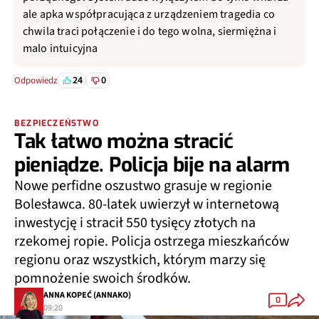
ale apka współpracująca z urządzeniem tragedia co
chwila traci połączenie i do tego wolna, siermiężna i
malo intuicyjna
24
0
Odpowiedz
BEZPIECZEŃSTWO
Tak łatwo można stracić
pieniądze. Policja bije na alarm
Nowe perfidne oszustwo grasuje w regionie
Bolesławca. 80-latek uwierzył w internetową
inwestycję i stracił 550 tysięcy złotych na
rzekomej ropie. Policja ostrzega mieszkańców
regionu oraz wszystkich, którym marzy się
pomnożenie swoich środków.
ANNA KOPEĆ (ANNAKO)
0
09:20