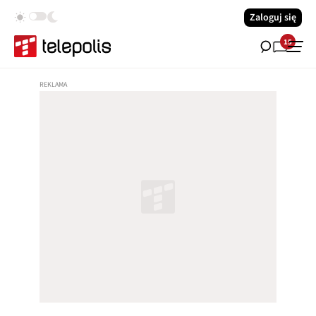
Zaloguj się
15