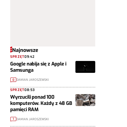
Najnowsze
SPRZĘT
09:42
Google nabija się z Apple i
Samsunga
DAMIAN JAROSZEWSKI
0
SPRZĘT
08:53
Wyrzucili ponad 100
komputerów. Każdy z 48 GB
pamięci RAM
DAMIAN JAROSZEWSKI
1