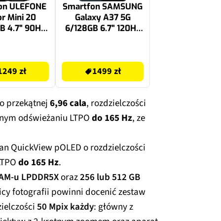
on ULEFONE
Smartfon SAMSUNG
r Mini 20
Galaxy A37 5G
B 4.7" 90Hz
6/128GB 6.7" 120Hz
y UF-AM20
Zielony SM-A376
1499 zł
1249 zł
1499 zł
o przekątnej
6,96 cala
, rozdzielczości
jnym odświeżaniu LTPO
do 165 Hz
, ze
an QuickView pOLED o rozdzielczości
 LTPO
do 165 Hz
.
RAM-u LPDDR5X
oraz
256 lub 512 GB
icy fotografii powinni docenić zestaw
ielczości
50 Mpix każdy
: główny z