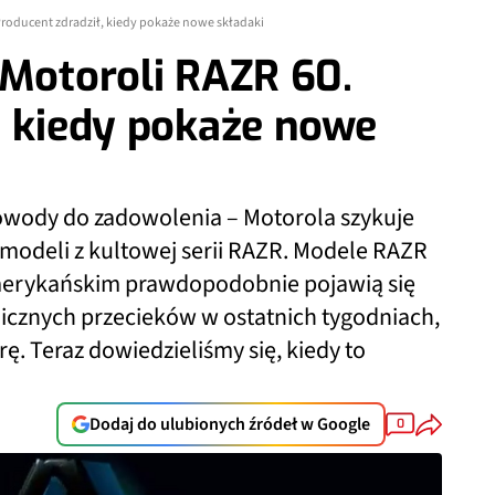
Producent zdradził, kiedy pokaże nowe składaki
 Motoroli RAZR 60.
, kiedy pokaże nowe
wody do zadowolenia – Motorola szykuje
modeli z kultowej serii RAZR. Modele RAZR
 amerykańskim prawdopodobnie pojawią się
licznych przecieków w ostatnich tygodniach,
ę. Teraz dowiedzieliśmy się, kiedy to
Dodaj do ulubionych źródeł w Google
0