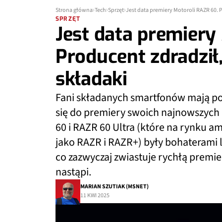
Strona główna
Tech
Sprzęt
Jest data premiery Motoroli RAZR 60. 
SPRZĘT
Jest data premiery
Producent zdradził
składaki
Fani składanych smartfonów mają po
się do premiery swoich najnowszych 
60 i RAZR 60 Ultra (które na rynku
jako RAZR i RAZR+) były bohaterami 
co zazwyczaj zwiastuje rychłą premier
nastąpi.
MARIAN SZUTIAK (MSNET)
11 KWI 2025