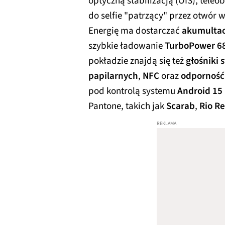
optyczną stabilizacją (OIS), tele
do selfie "patrzący" przez otwór
Energię ma dostarczać
akumultao
szybkie ładowanie
TurboPower 6
pokładzie znajdą się też
głośniki 
papilarnych
,
NFC
oraz
odporność
pod kontrolą systemu
Android 15
Pantone, takich jak
Scarab
,
Rio R