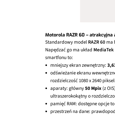
Motorola RAZR 60 – atrakcyjna
Standardowy model
RAZR 60
ma b
Napędzać go ma układ
MediaTek 
smartfonu to:
mniejszy ekran zewnętrzny:
3,6
odświeżanie ekranu wewnętrz
rozdzielczość 1080 x 2640 pikseli
aparaty: główny
50 Mpix
(z OIS
ultraszerokokątny o rozdzielcz
pamięć RAM: dostępne opcje t
przestrzeń na dane: prawdopo