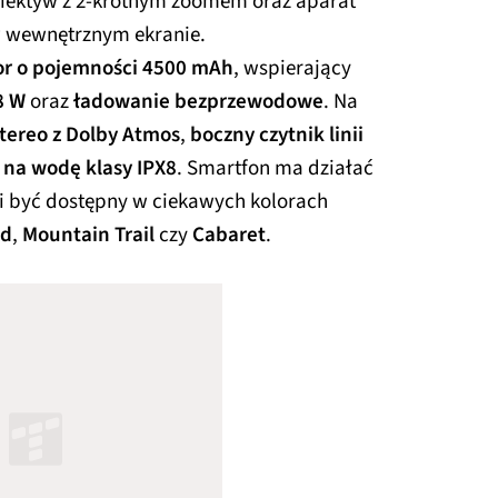
obiektyw z 2-krotnym zoomem oraz aparat
 w wewnętrznym ekranie.
r o pojemności 4500 mAh
, wspierający
8 W
oraz
ładowanie bezprzewodowe
. Na
stereo z Dolby Atmos
,
boczny czytnik linii
 na wodę klasy IPX8
. Smartfon ma działać
i być dostępny w ciekawych kolorach
ed
,
Mountain Trail
czy
Cabaret
.