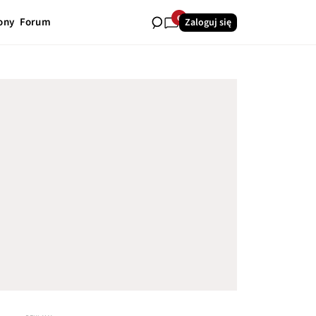
6
ony
Forum
Zaloguj się