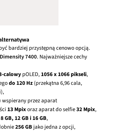
 alternatywa
yć bardziej przystępną cenowo opcją.
Dimensity 7400
. Najważniejsze cechy
3-calowy
pOLED,
1056 x 1066 pikseli
,
nego
do 120 Hz
(przekątna 6,96 cala,
),
) wspierany przez aparat
ości
13 Mpix
oraz aparat do selfie
32 Mpix
,
o
8 GB, 12 GB i 16 GB
,
dobnie
256 GB
jako jedna z opcji,