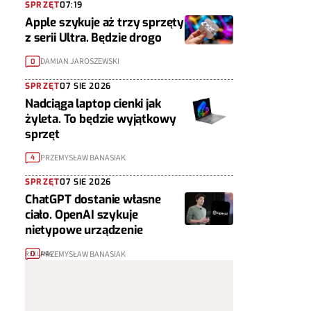
SPRZĘT
07:19
Apple szykuje aż trzy sprzęty
z serii Ultra. Będzie drogo
DAMIAN JAROSZEWSKI
0
SPRZĘT
07 SIE 2026
Nadciąga laptop cienki jak
żyleta. To będzie wyjątkowy
sprzęt
PRZEMYSŁAW BANASIAK
4
SPRZĘT
07 SIE 2026
ChatGPT dostanie własne
ciało. OpenAI szykuje
nietypowe urządzenie
PRZEMYSŁAW BANASIAK
0