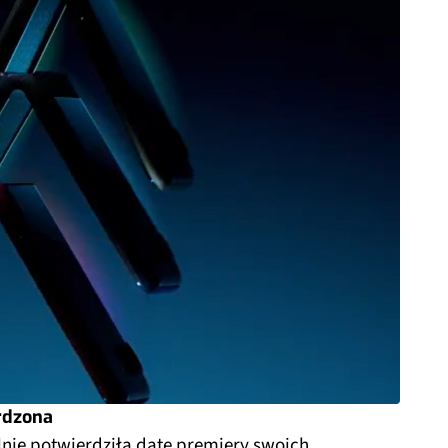
rdzona
alnie potwierdziła datę premiery swoich