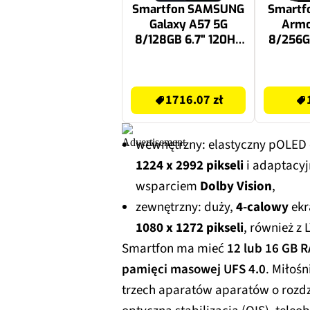
Smartfon SAMSUNG
Smartf
Galaxy A57 5G
Armo
8/128GB 6.7" 120Hz
8/256G
Granatowy SM-A576
Czarn
EU
1716.07 zł
1249 zł
1716.07 zł
wewnętrzny: elastyczny pOLED 
1224 x 2992 pikseli
i adaptacy
wsparciem
Dolby Vision
,
zewnętrzny: duży,
4-calowy
ekr
1080 x 1272 pikseli
, również z
Smartfon ma mieć
12 lub 16 GB 
pamięci masowej UFS 4.0
. Miłośn
trzech aparatów aparatów o rozdz