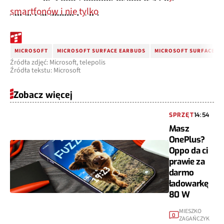
smartfonów i nie tylko
MICROSOFT
MICROSOFT SURFACE EARBUDS
MICROSOFT SURFACE H
Źródła zdjęć: Microsoft, telepolis
Źródła tekstu: Microsoft
Zobacz więcej
SPRZĘT
14:54
Masz
OnePlus?
Oppo da ci
prawie za
darmo
ładowarkę
80 W
MIESZKO
0
ZAGAŃCZYK