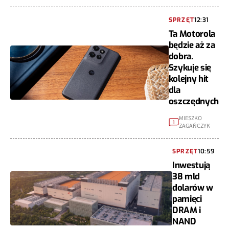
SPRZĘT
12:31
Ta Motorola
będzie aż za
dobra.
Szykuje się
kolejny hit
dla
oszczędnych
MIESZKO
1
ZAGAŃCZYK
SPRZĘT
10:59
Inwestują
38 mld
dolarów w
pamięci
DRAM i
NAND