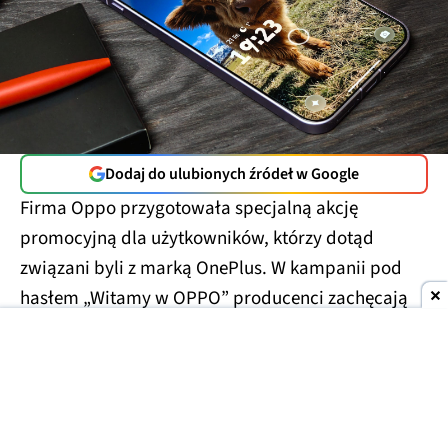
Dodaj do ulubionych źródeł w Google
Firma Oppo przygotowała specjalną akcję
promocyjną dla użytkowników, którzy dotąd
związani byli z marką OnePlus. W kampanii pod
hasłem „Witamy w OPPO” producenci zachęcają
do
zainteresowania się nową ofertą i powiązania
konta OnePlus z kontem Oppo
, oferując w zamian
atrakcyjne zniżki oraz akcesoria za symboliczną
kwotę.