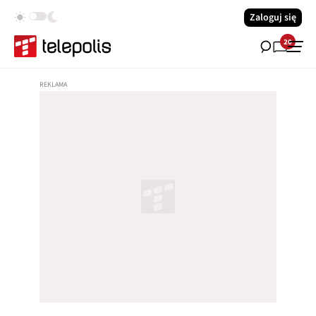
Zaloguj się
20