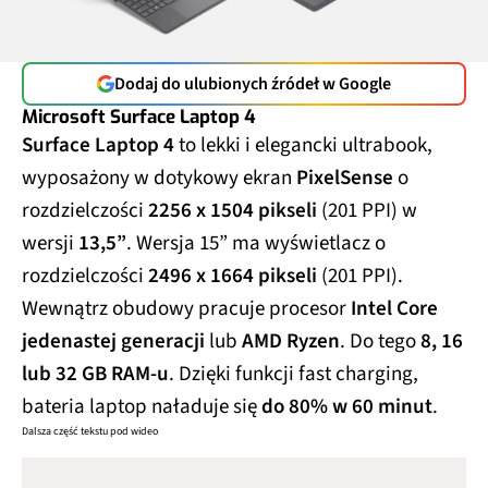
Dodaj do ulubionych źródeł w Google
Microsoft Surface Laptop 4
Surface Laptop 4
to lekki i elegancki ultrabook,
wyposażony w dotykowy ekran
PixelSense
o
rozdzielczości
2256 x 1504 pikseli
(201 PPI) w
wersji
13,5”
. Wersja 15” ma wyświetlacz o
rozdzielczości
2496 x 1664 pikseli
(201 PPI).
Wewnątrz obudowy pracuje procesor
Intel Core
jedenastej generacji
lub
AMD Ryzen
. Do tego
8, 16
lub 32 GB RAM-u
. Dzięki funkcji fast charging,
bateria laptop naładuje się
do 80% w 60 minut
.
Dalsza część tekstu pod wideo