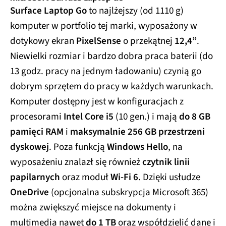
Surface Laptop Go
to najlżejszy (od 1110 g)
komputer w portfolio tej marki, wyposażony w
dotykowy ekran
PixelSense
o przekątnej
12,4”
.
Niewielki rozmiar i bardzo dobra praca baterii (do
13 godz. pracy na jednym ładowaniu) czynią go
dobrym sprzętem do pracy w każdych warunkach.
Komputer dostępny jest w konfiguracjach z
procesorami
Intel Core i5
(10 gen.) i mają
do 8 GB
pamięci RAM
i
maksymalnie 256 GB przestrzeni
dyskowej
. Poza funkcją
Windows Hello
, na
wyposażeniu znalazł się również
czytnik linii
papilarnych
oraz moduł
Wi-Fi 6
. Dzięki usłudze
OneDrive
(opcjonalna subskrypcja Microsoft 365)
można zwiększyć miejsce na dokumenty i
multimedia nawet
do 1 TB
oraz współdzielić dane i