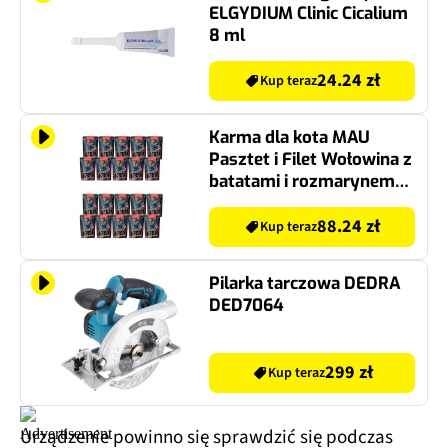
ELGYDIUM Clinic Cicalium
8 ml
24.24 zł
Kup teraz
Karma dla kota MAU
Pasztet i Filet Wołowina z
batatami i rozmarynem
20 x 85 g
88.24 zł
Kup teraz
Pilarka tarczowa DEDRA
DED7064
299 zł
Kup teraz
Urządzenie powinno się sprawdzić się podczas