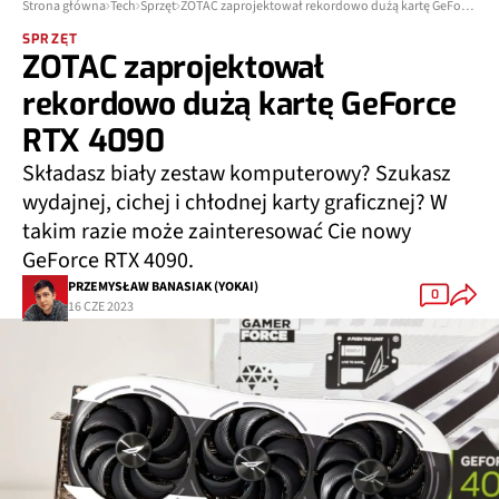
Strona główna
Tech
Sprzęt
ZOTAC zaprojektował rekordowo dużą kartę GeForce RTX 4090
SPRZĘT
ZOTAC zaprojektował
rekordowo dużą kartę GeForce
RTX 4090
Składasz biały zestaw komputerowy? Szukasz
wydajnej, cichej i chłodnej karty graficznej? W
takim razie może zainteresować Cie nowy
GeForce RTX 4090.
PRZEMYSŁAW BANASIAK (YOKAI)
0
16 CZE 2023