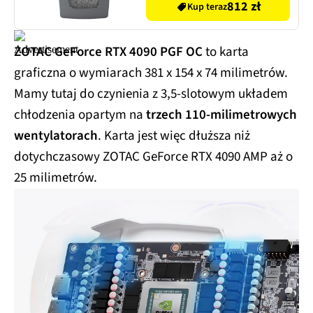
Start/Stop, Funkcja
812 zł
Kup teraz
cofania
ZOTAC GeForce RTX 4090 PGF OC
to karta
graficzna o wymiarach 381 x 154 x 74 milimetrów.
Mamy tutaj do czynienia z 3,5-slotowym układem
chłodzenia opartym na
trzech 110-milimetrowych
wentylatorach
. Karta jest więc dłuższa niż
dotychczasowy ZOTAC GeForce RTX 4090 AMP aż o
25 milimetrów.