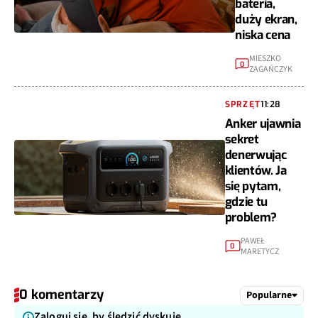
bateria,
duży ekran,
niska cena
MIESZKO
0
ZAGAŃCZYK
SPRZĘT
11:28
Anker ujawnia
sekret
denerwując
klientów. Ja
się pytam,
gdzie tu
problem?
PAWEŁ
0
MARETYCZ
0 komentarzy
Popularne
Zaloguj się, by śledzić dyskuję