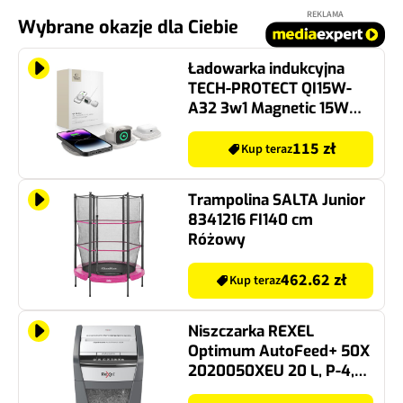
REKLAMA
Wybrane okazje dla Ciebie
Ładowarka indukcyjna
TECH-PROTECT QI15W-
A32 3w1 Magnetic 15W
Biało-szary Qi MagSafe
115 zł
Kup teraz
Trampolina SALTA Junior
8341216 FI140 cm
Różowy
462.62 zł
Kup teraz
Niszczarka REXEL
Optimum AutoFeed+ 50X
2020050XEU 20 L, P-4,
Konfetti, Automatyczny