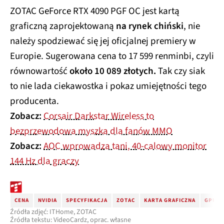
ZOTAC GeForce RTX 4090 PGF OC jest kartą
graficzną zaprojektowaną
na rynek chiński
, nie
należy spodziewać się jej oficjalnej premiery w
Europie. Sugerowana cena to 17 599 renminbi, czyli
równowartość
około 10 089 złotych.
Tak czy siak
to nie lada ciekawostka i pokaz umiejętności tego
producenta.
Zobacz:
Corsair Darkstar Wireless to
bezprzewodowa myszka dla fanów MMO
Zobacz:
AOC wprowadza tani, 40-calowy monitor
144 Hz dla graczy
CENA
NVIDIA
SPECYFIKACJA
ZOTAC
KARTA GRAFICZNA
GPU
Źródła zdjęć: ITHome, ZOTAC
Źródła tekstu: VideoCardz, oprac. własne