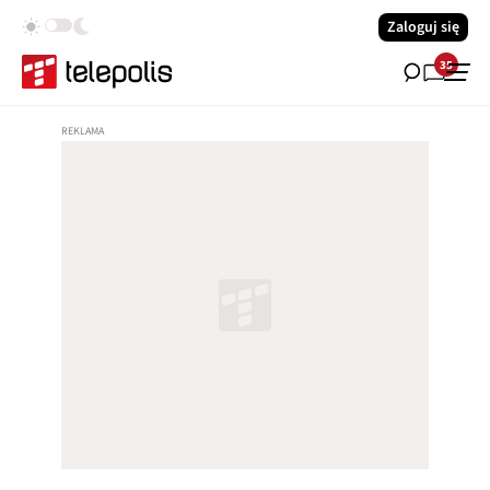
Zaloguj się
35