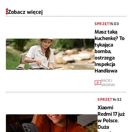
Zobacz więcej
SPRZĘT
15:03
Masz taką
kuchenkę? To
tykająca
bomba,
ostrzega
Inspekcja
Handlowa
MACIEJ
0
SIKORSKI
SPRZĘT
14:32
Xiaomi
Redmi 17 już
w Polsce.
Duża