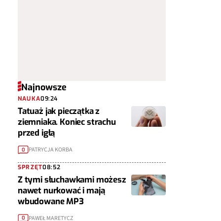
Najnowsze
NAUKA
09:24
Tatuaż jak pieczątka z
ziemniaka. Koniec strachu
przed igłą
PATRYCJA KORBA
0
SPRZĘT
08:52
Z tymi słuchawkami możesz
nawet nurkować i mają
wbudowane MP3
PAWEŁ MARETYCZ
0