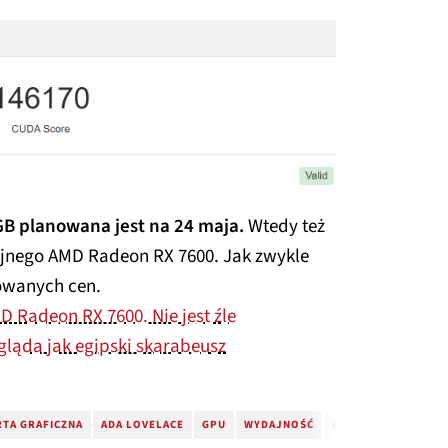
GB planowana jest na 24 maja.
Wtedy też
yjnego AMD Radeon RX 7600. Jak zwykle
owanych cen.
 Radeon RX 7600. Nie jest źle
ygląda jak egipski skarabeusz
RTA GRAFICZNA
ADA LOVELACE
GPU
WYDAJNOŚĆ
GEFORCE RTX 4060 