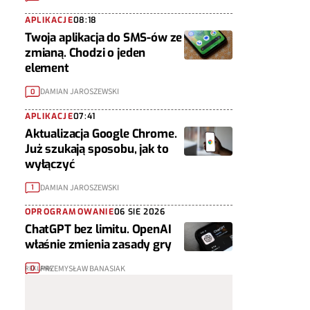
APLIKACJE
08:18
Twoja aplikacja do SMS-ów ze
zmianą. Chodzi o jeden
element
DAMIAN JAROSZEWSKI
0
APLIKACJE
07:41
Aktualizacja Google Chrome.
Już szukają sposobu, jak to
wyłączyć
DAMIAN JAROSZEWSKI
1
OPROGRAMOWANIE
06 SIE 2026
ChatGPT bez limitu. OpenAI
właśnie zmienia zasady gry
PRZEMYSŁAW BANASIAK
0