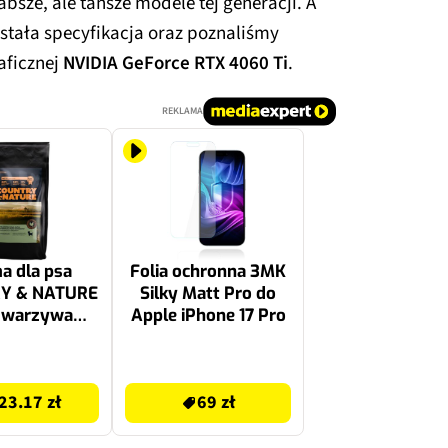
absze, ale tańsze modele tej generacji. A
ostała specyfikacja oraz poznaliśmy
aficznej
NVIDIA GeForce RTX 4060 Ti
.
REKLAMA
a dla psa
Folia ochronna 3MK
Y & NATURE
Silky Matt Pro do
z warzywami
Apple iPhone 17 Pro
9 kg
69 zł
23.17 zł
69 zł