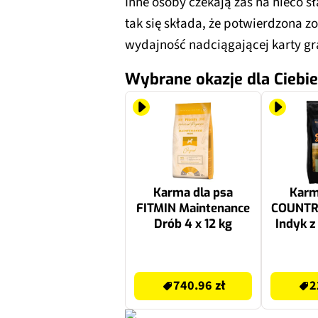
Inne osoby czekają zaś na nieco sł
tak się składa, że potwierdzona z
wydajność nadciągającej karty gr
Wybrane okazje dla Ciebie
Karma dla psa
Karm
FITMIN Maintenance
COUNTR
Drób 4 x 12 kg
Indyk 
740.96 zł
223.17 zł
740.96 zł
2