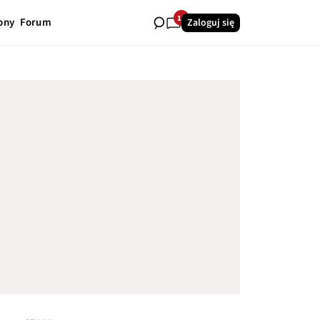
13
ony
Forum
Zaloguj się