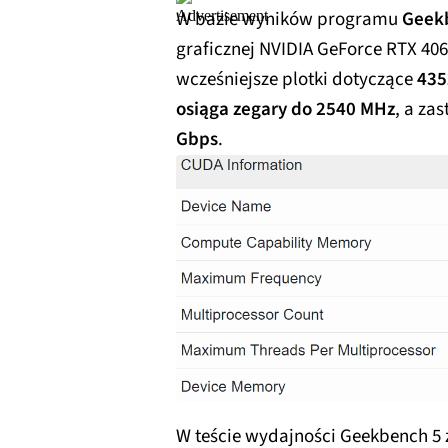
W bazie wyników programu
Geek
graficznej NVIDIA GeForce RTX 406
wcześniejsze plotki dotyczące
435
osiąga zegary do 2540 MHz
, a za
Gbps
.
W teście wydajności Geekbench 5