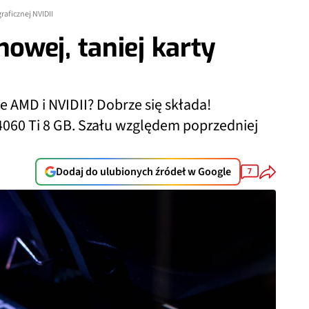
raficznej NVIDII
wej, taniej karty
e AMD i NVIDII? Dobrze się składa!
060 Ti 8 GB. Szału względem poprzedniej
Dodaj do ulubionych źródeł w Google
7