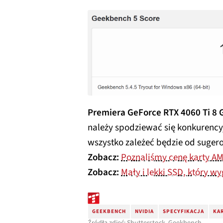
Premiera GeForce RTX 4060 Ti 8 
należy spodziewać się konkurenc
wszystko zależeć będzie od suger
Zobacz:
Poznaliśmy cenę karty AMD
Zobacz:
Mały i lekki SSD, który w
GEEKBENCH
NVIDIA
SPECYFIKACJA
KA