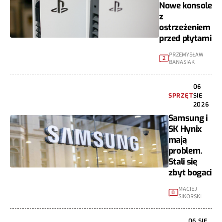
Nowe konsole
z
ostrzeżeniem
przed płytami
PRZEMYSŁAW
2
BANASIAK
06
SPRZĘT
SIE
2026
Samsung i
SK Hynix
mają
problem.
Stali się
zbyt bogaci
MACIEJ
0
SIKORSKI
06 SIE