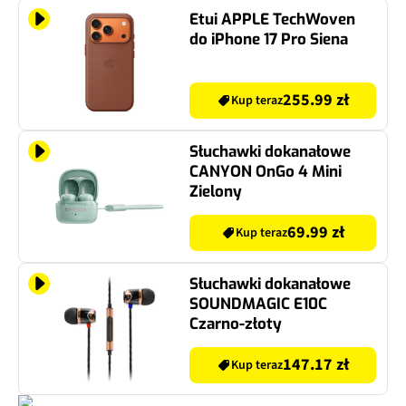
Etui APPLE TechWoven
do iPhone 17 Pro Siena
255.99 zł
Kup teraz
Słuchawki dokanałowe
CANYON OnGo 4 Mini
Zielony
69.99 zł
Kup teraz
Słuchawki dokanałowe
SOUNDMAGIC E10C
Czarno-złoty
147.17 zł
Kup teraz