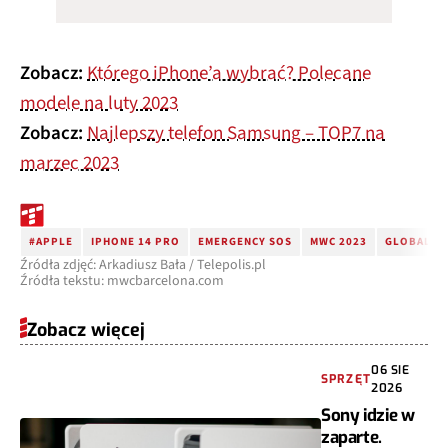
Zobacz:
Którego iPhone’a wybrać? Polecane
modele na luty 2023
Zobacz:
Najlepszy telefon Samsung – TOP7 na
marzec 2023
#APPLE
IPHONE 14 PRO
EMERGENCY SOS
MWC 2023
GLOBAL M
Źródła zdjęć: Arkadiusz Bała / Telepolis.pl
Źródła tekstu: mwcbarcelona.com
Zobacz więcej
06 SIE
SPRZĘT
2026
Sony idzie w
zaparte.