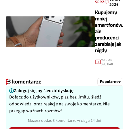
SPRZĘT
2026
Kupujemy
mniej
smartfonów,
ale
producenci
zarabiają jak
nigdy
MARIAN
0
SZUTIAK
3 komentarze
Popularne
Zaloguj się, by śledzić dyskuję
Dołącz do użytkowników, pisz bez limitu, śledź
odpowiedzi oraz reakcje na swoje komentarze. Nie
przegap ważnych rozmów!
Możesz dodać 3 komentarze w ciągu 14 dni