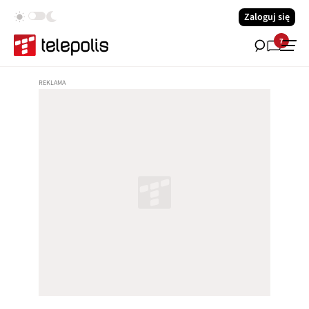
Zaloguj się
7