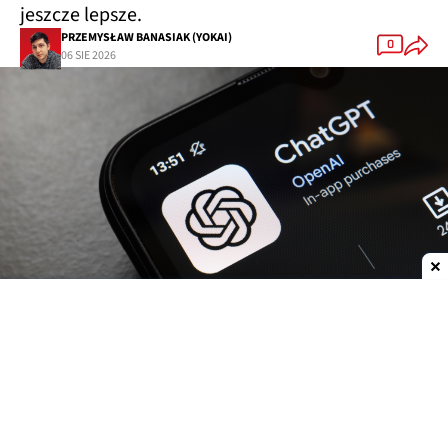
jeszcze lepsze.
PRZEMYSŁAW BANASIAK (YOKAI)
0
06 SIE 2026
Dodaj do ulubionych źródeł w Google
OpenAI
zwiększa możliwości
ChatGPT.
Darmowi
użytkownicy oraz abonenci najtańszego planu Go