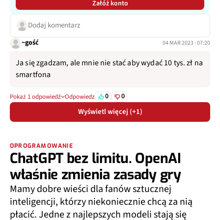
Załóż konto
Dodaj komentarz
~gość
04 MAR 2023 · 07:20
Ja się zgadzam, ale mnie nie stać aby wydać 10 tys. zł na
smartfona
0
0
Pokaż 1 odpowiedź
Odpowiedz
Wyświetl więcej (+1)
OPROGRAMOWANIE
ChatGPT bez limitu. OpenAI
właśnie zmienia zasady gry
Mamy dobre wieści dla fanów sztucznej
inteligencji, którzy niekoniecznie chcą za nią
płacić. Jedne z najlepszych modeli stają się