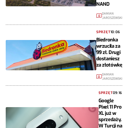
NAND
DAMIAN
0
JAROSZEWSKI
SPRZĘT
10:06
Biedronka
wrzuciła za
99 zł. Drugi
dostaniesz
za złotówkę
DAMIAN
0
JAROSZEWSKI
SPRZĘT
09:16
Google
Pixel 11 Pro
XL już w
sprzedaży.
W Turcji na