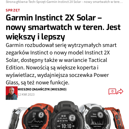
Strona główna
Tech
Sprzęt
Garmin Instinct 2X Solar – nowy smartwatch w teren. Jest większy i lepszy
SPRZĘT
Garmin Instinct 2X Solar –
nowy smartwatch w teren. Jest
większy i lepszy
Garmin rozbudował serię wytrzymałych smart
zegarków Instinct o nowy model Instinct 2X
Solar, dostępny także w wariancie Tactical
Edition. Nowością są większe koperta i
wyświetlacz, wydajniejsza soczewka Power
Glass, są też nowe funkcje.
MIESZKO ZAGAŃCZYK (MIESZKO)
0
12 KWI 2023