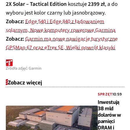
2X Solar – Tactical Edition
kosztuje
2399 zł
, a do
wyboru jest kolor czarny lub jasnobrązowy.
Zobacz:
Edge 540 i Edge 840 z ładowaniem
solarnym. Nowe komputery rowerowe Garmina
Zobacz:
Garmin ma nowe nawigacje turystyczne
GPSMap 67 oraz eTrex SE. Wielki powrót klasyki
Źródła zdjęć: Garmin
Zobacz więcej
SPRZĘT
10:59
Inwestują
38 mld
dolarów w
pamięci
DRAM i