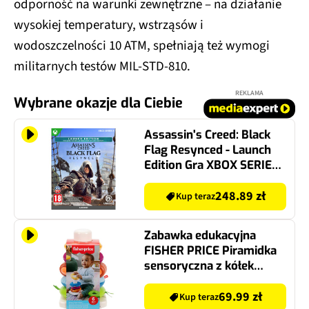
odporność na warunki zewnętrzne – na działanie
wysokiej temperatury, wstrząsów i
wodoszczelności 10 ATM, spełniają też wymogi
militarnych testów MIL-STD-810.
REKLAMA
Wybrane okazje dla Ciebie
Assassin's Creed: Black
Flag Resynced - Launch
Edition Gra XBOX SERIES
X
248.89 zł
Kup teraz
Zabawka edukacyjna
FISHER PRICE Piramidka
sensoryczna z kółek
HXK47
69.99 zł
Kup teraz