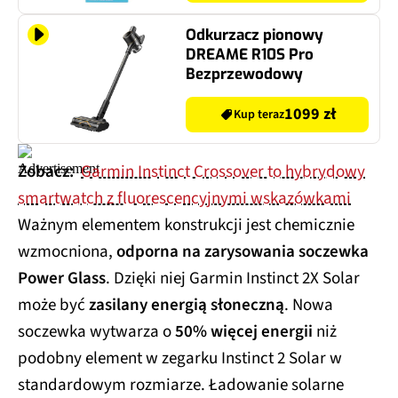
Odkurzacz pionowy
DREAME R10S Pro
Bezprzewodowy
1099 zł
Kup teraz
Zobacz:
Garmin Instinct Crossover to hybrydowy
smartwatch z fluorescencyjnymi wskazówkami
Ważnym elementem konstrukcji jest chemicznie
wzmocniona,
odporna na zarysowania soczewka
Power Glass
. Dzięki niej Garmin Instinct 2X Solar
może być
zasilany energią słoneczną
. Nowa
soczewka wytwarza o
50% więcej energii
niż
podobny element w zegarku Instinct 2 Solar w
standardowym rozmiarze. Ładowanie solarne