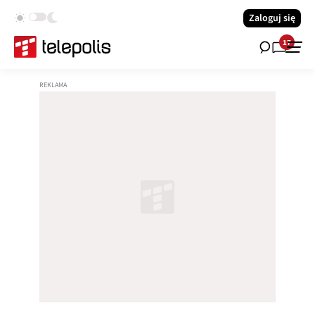
Zaloguj się
17