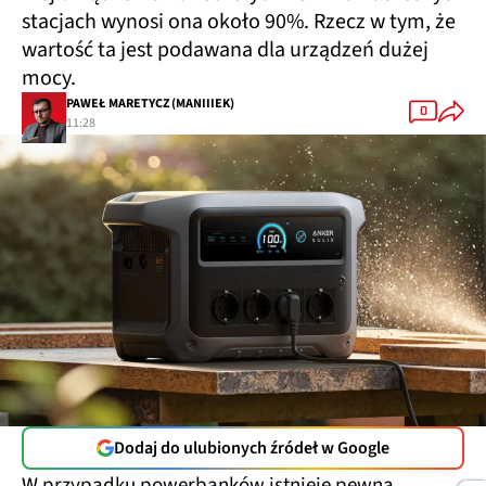
stacjach wynosi ona około 90%. Rzecz w tym, że
wartość ta jest podawana dla urządzeń dużej
mocy.
PAWEŁ MARETYCZ (MANIIIEK)
0
11:28
Dodaj do ulubionych źródeł w Google
W przypadku powerbanków istnieje pewna