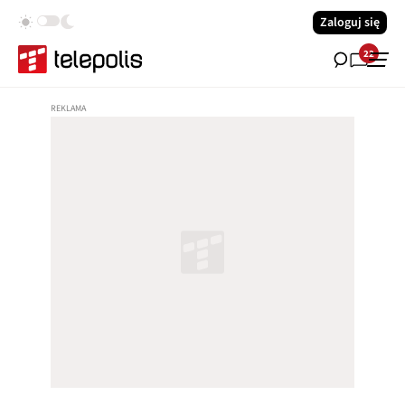
Zaloguj się
22