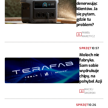
denerwując
klientów. Ja
się pytam,
gdzie tu
problem?
PAWEŁ
0
MARETYCZ
SPRZĘT
10:57
Moloch nie
fabryka.
Sam sobie
wydrukuje
chipy, na
pohybel Azji
MACIEJ
0
SIKORSKI
SPRZĘT
10:26