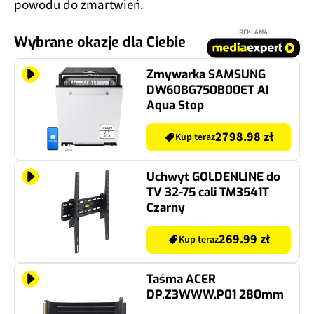
powodu do zmartwień.
REKLAMA
Wybrane okazje dla Ciebie
Zmywarka SAMSUNG
DW60BG750B00ET AI
Aqua Stop
2798.98 zł
Kup teraz
Uchwyt GOLDENLINE do
TV 32-75 cali TM3541T
Czarny
269.99 zł
Kup teraz
Taśma ACER
DP.Z3WWW.P01 280mm