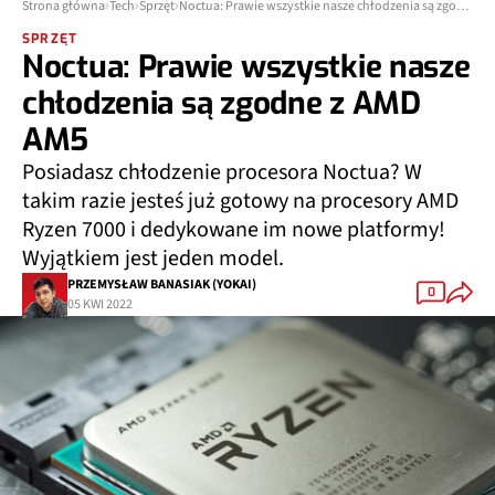
Strona główna
Tech
Sprzęt
Noctua: Prawie wszystkie nasze chłodzenia są zgodne z AMD AM5
SPRZĘT
Noctua: Prawie wszystkie nasze
chłodzenia są zgodne z AMD
AM5
Posiadasz chłodzenie procesora Noctua? W
takim razie jesteś już gotowy na procesory AMD
Ryzen 7000 i dedykowane im nowe platformy!
Wyjątkiem jest jeden model.
PRZEMYSŁAW BANASIAK (YOKAI)
0
05 KWI 2022