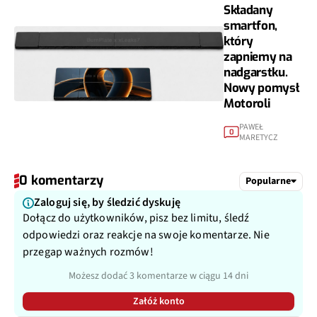
Składany
smartfon,
który
zapniemy na
nadgarstku.
Nowy pomysł
Motoroli
PAWEŁ
0
MARETYCZ
0 komentarzy
Popularne
Zaloguj się, by śledzić dyskuję
Dołącz do użytkowników, pisz bez limitu, śledź
odpowiedzi oraz reakcje na swoje komentarze. Nie
przegap ważnych rozmów!
Możesz dodać 3 komentarze w ciągu 14 dni
Załóż konto