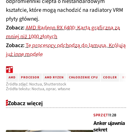
odpromienniki ciepła o niestandardowym
kształcie, które mogą nachodzić na radiatory VRM
płyty głównej.
Zobacz:
AMD Radeon RX 6400: Karta graficzna za
mniej niż 1000 złotych
Zobacz:
Te procesory odchodzą do lamusa. Królują
już inne modele
AMD
PROCESOR
AMD RYZEN
CHŁODZENIE CPU
COOLER
RYZE
Źródła zdjęć: Noctua, Shutterstock
Źródła tekstu: Noctua, oprac. własne
Zobacz więcej
SPRZĘT
11:28
Anker ujawnia
sekret