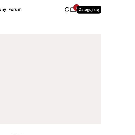
7
ony
Forum
Zaloguj się