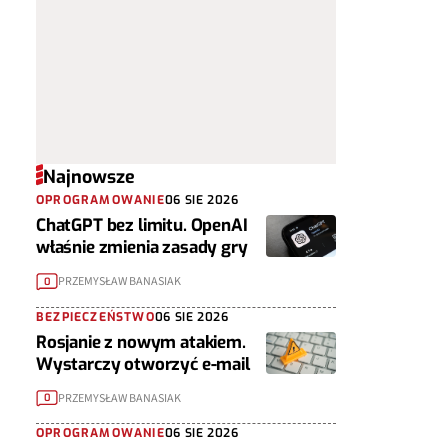
Najnowsze
OPROGRAMOWANIE
06 SIE 2026
ChatGPT bez limitu. OpenAI
właśnie zmienia zasady gry
PRZEMYSŁAW BANASIAK
0
BEZPIECZEŃSTWO
06 SIE 2026
Rosjanie z nowym atakiem.
Wystarczy otworzyć e-mail
PRZEMYSŁAW BANASIAK
0
OPROGRAMOWANIE
06 SIE 2026