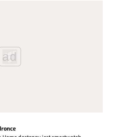
ad
dronce