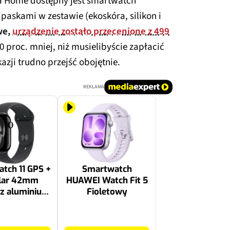
a Home dostępny jest smartwatch
askami w zestawie (ekoskóra, silikon i
we,
urządzenie zostało przecenione z 499
 40 proc. mniej, niż musielibyście zapłacić
azji trudno przejść obojętnie.
REKLAMA
tch 11 GPS +
Smartwatch
ular 42mm
HUAWEI Watch Fit 5
 z aluminium
Fioletowy
s) + pasek
wy rozmiar
789 zł
(czarny)