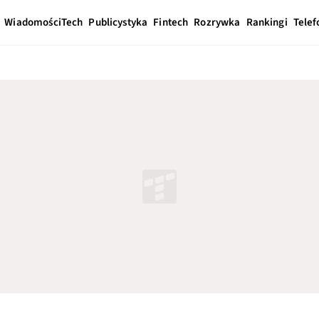
Wiadomości
Tech
Publicystyka
Fintech
Rozrywka
Rankingi
Telef