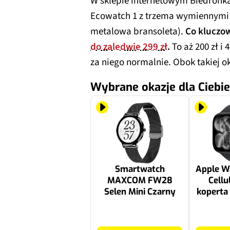
W sklepie internetowym Biedronk
Ecowatch 1 z trzema wymiennymi p
metalowa bransoleta).
Co kluczo
do zaledwie 299 zł
.
To aż 200 zł i
za niego normalnie. Obok takiej ok
Wybrane okazje dla Ciebie
Smartwatch
Apple Wa
MAXCOM FW28
Cell
Selen Mini Czarny
koperta
(onyk
sporto
299 zł
2218.53 zł
S/M 