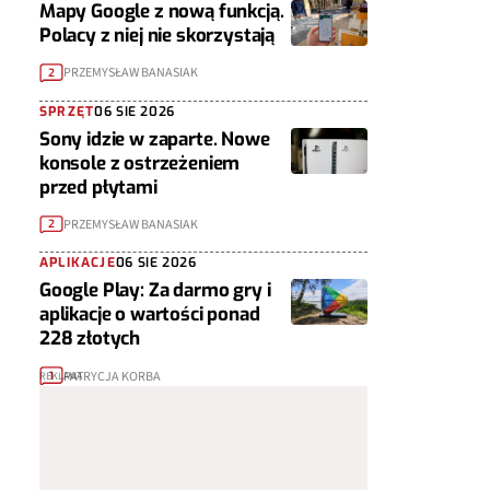
Mapy Google z nową funkcją.
Polacy z niej nie skorzystają
PRZEMYSŁAW BANASIAK
2
SPRZĘT
06 SIE 2026
Sony idzie w zaparte. Nowe
konsole z ostrzeżeniem
przed płytami
PRZEMYSŁAW BANASIAK
2
APLIKACJE
06 SIE 2026
Google Play: Za darmo gry i
aplikacje o wartości ponad
228 złotych
PATRYCJA KORBA
1