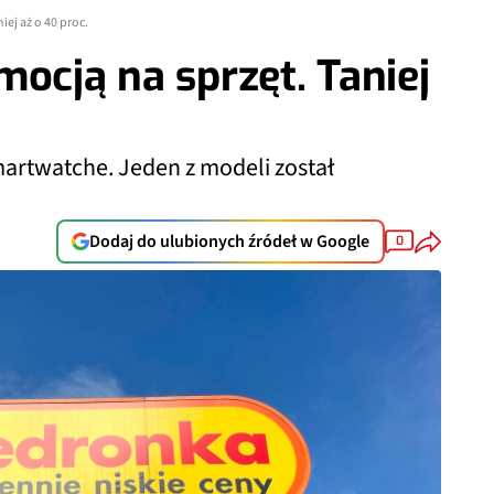
iej aż o 40 proc.
mocją na sprzęt. Taniej
artwatche. Jeden z modeli został
Dodaj do ulubionych źródeł w Google
0