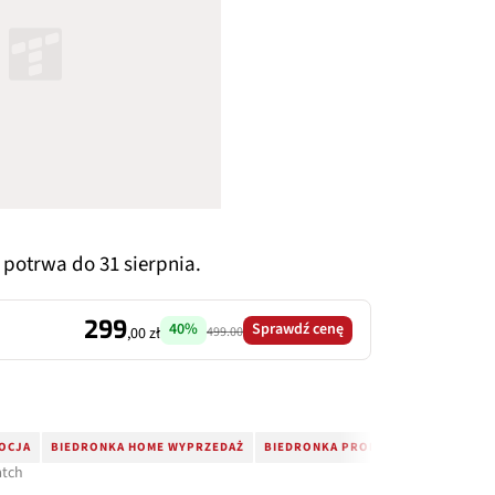
 potrwa do 31 sierpnia.
299
40%
Sprawdź cenę
499.00
,00 zł
OCJA
BIEDRONKA HOME WYPRZEDAŻ
BIEDRONKA PROMOCJA
ECOWATCH
atch