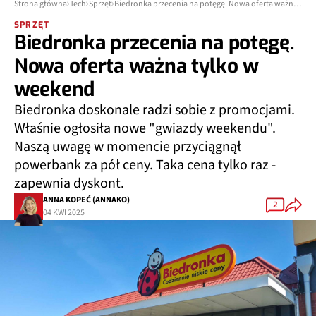
Strona główna
Tech
Sprzęt
Biedronka przecenia na potęgę. Nowa oferta ważna tylko w weekend
SPRZĘT
Biedronka przecenia na potęgę.
Nowa oferta ważna tylko w
weekend
Biedronka doskonale radzi sobie z promocjami.
Właśnie ogłosiła nowe "gwiazdy weekendu".
Naszą uwagę w momencie przyciągnął
powerbank za pół ceny. Taka cena tylko raz -
zapewnia dyskont.
ANNA KOPEĆ (ANNAKO)
2
04 KWI 2025