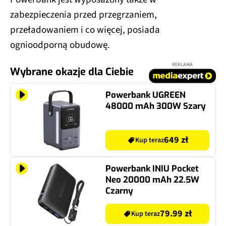
zabezpieczenia przed przegrzaniem,
przeładowaniem i co więcej, posiada
ognioodporną obudowę.
REKLAMA
Wybrane okazje dla Ciebie
Powerbank UGREEN
48000 mAh 300W Szary
649 zł
Kup teraz
Powerbank INIU Pocket
Neo 20000 mAh 22.5W
Czarny
79.99 zł
Kup teraz