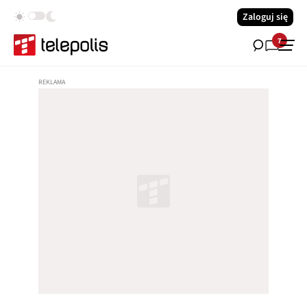
Zaloguj się
7