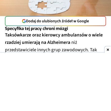
Dodaj do ulubionych źródeł w Google
Specyfika tej pracy chroni mózgi
Taksówkarze oraz kierowcy ambulansów o wiele
rzadziej umierają na Alzheimera
niż
przedstawiciele innych grup zawodowych. Tak
wynika z analizy aktów zgonu 9 milionów
mieszkańców USA, którą opublikowano w 2024 r.
Uwzględniono w niej dane w zakresie od stycznia
2020 do grudnia 2022 r.