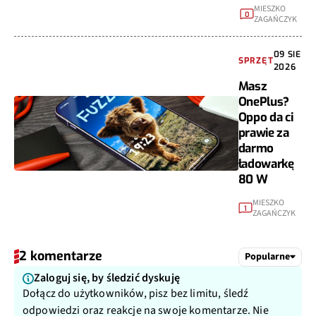
MIESZKO
0
ZAGAŃCZYK
09 SIE
SPRZĘT
2026
Masz
OnePlus?
Oppo da ci
prawie za
darmo
ładowarkę
80 W
MIESZKO
1
ZAGAŃCZYK
2 komentarze
Popularne
Zaloguj się, by śledzić dyskuję
Dołącz do użytkowników, pisz bez limitu, śledź
odpowiedzi oraz reakcje na swoje komentarze. Nie