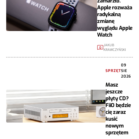
zamarzło.
Apple rozważa
radykalną
zmianę
wyglądu Apple
Watch
JAKUB
0
KRAWCZYŃSKI
09
SPRZĘT
SIE
2026
Masz
jeszcze
płyty CD?
FiiO będzie
cię zaraz
kusić
nowym
sprzętem