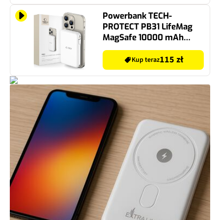
Powerbank TECH-
PROTECT PB31 LifeMag
MagSafe 10000 mAh
Biały
115 zł
Kup teraz