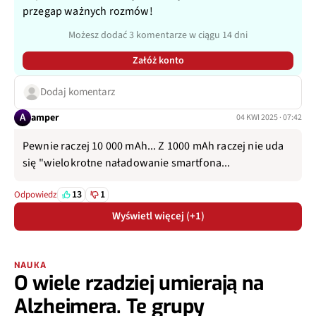
przegap ważnych rozmów!
Możesz dodać 3 komentarze w ciągu 14 dni
Załóż konto
Dodaj komentarz
A
amper
04 KWI 2025 · 07:42
Pewnie raczej 10 000 mAh... Z 1000 mAh raczej nie uda
się "wielokrotne naładowanie smartfona...
13
1
Odpowiedz
Wyświetl więcej (+1)
NAUKA
O wiele rzadziej umierają na
Alzheimera. Te grupy