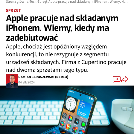
Strona główna
Tech
Sprzęt
Apple pracuje nad składanym iPhonem. Wiemy, kiedy ma zadebiutować
SPRZĘT
Apple pracuje nad składanym
iPhonem. Wiemy, kiedy ma
zadebiutować
Apple, chociaż jest opóźniony względem
konkurencji, to nie rezygnuje z segmentu
urządzeń składanych. Firma z Cupertino pracuje
nad dwoma sprzętami tego typu.
DAMIAN JAROSZEWSKI (NER1O)
0
04 SIE 2024