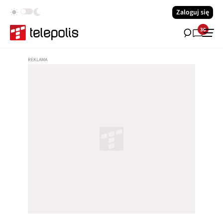
Zaloguj się
30