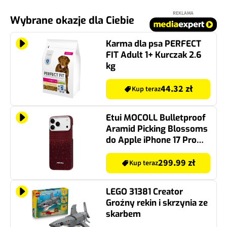
REKLAMA
Wybrane okazje dla Ciebie
Karma dla psa PERFECT
FIT Adult 1+ Kurczak 2.6
kg
44.32 zł
Kup teraz
Etui MOCOLL Bulletproof
Aramid Picking Blossoms
do Apple iPhone 17 Pro
Max Czerwony
299.99 zł
Kup teraz
LEGO 31381 Creator
Groźny rekin i skrzynia ze
skarbem