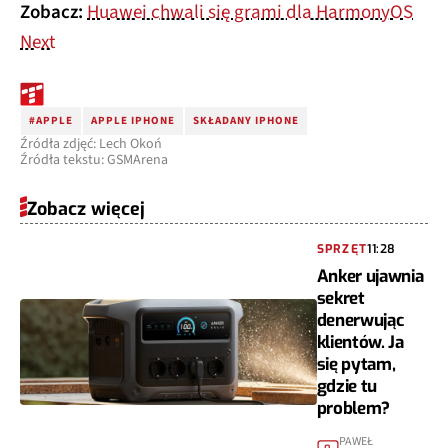
Zobacz:
Huawei chwali się grami dla HarmonyOS
Next
#APPLE
APPLE IPHONE
SKŁADANY IPHONE
Źródła zdjęć: Lech Okoń
Źródła tekstu: GSMArena
Zobacz więcej
SPRZĘT
11:28
Anker ujawnia
sekret
denerwując
klientów. Ja
się pytam,
gdzie tu
problem?
PAWEŁ