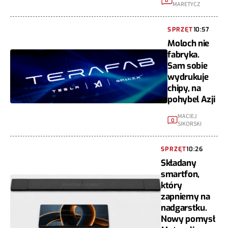
0
MARETYCZ
SPRZĘT
10:57
Moloch nie
fabryka.
Sam sobie
wydrukuje
chipy, na
pohybel Azji
MACIEJ
0
SIKORSKI
SPRZĘT
10:26
Składany
smartfon,
który
zapniemy na
nadgarstku.
Nowy pomysł