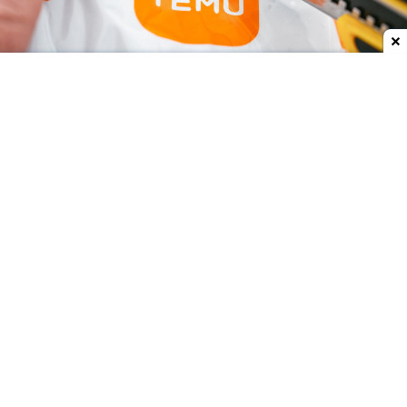
Dodaj do ulubionych źródeł w Google
Od 1 lipca 2026 roku na terenie Unii Europejskiej
obowiązuje nowa opłata w wysokości 3 euro od
zakupów między innymi na chińskich platformach.
Podatek już odnosi skutek. Temu i Aliexpress są na
dużym minusie.