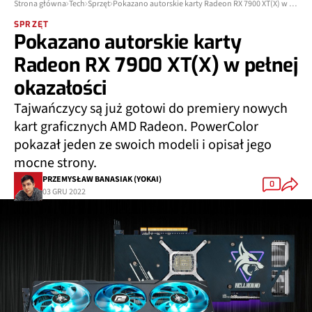
Strona główna
Tech
Sprzęt
Pokazano autorskie karty Radeon RX 7900 XT(X) w pełnej okazałości
SPRZĘT
Pokazano autorskie karty
Radeon RX 7900 XT(X) w pełnej
okazałości
Tajwańczycy są już gotowi do premiery nowych
kart graficznych AMD Radeon. PowerColor
pokazał jeden ze swoich modeli i opisał jego
mocne strony.
PRZEMYSŁAW BANASIAK (YOKAI)
0
03 GRU 2022