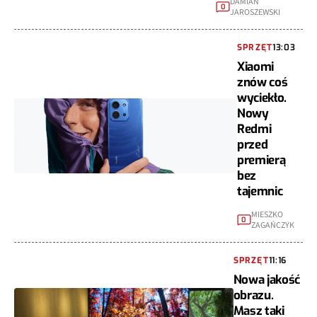
DAMIAN
0
JAROSZEWSKI
SPRZĘT
13:03
Xiaomi
znów coś
wyciekło.
Nowy
Redmi
przed
premierą
bez
tajemnic
MIESZKO
0
ZAGAŃCZYK
SPRZĘT
11:16
Nowa jakość
obrazu.
Masz taki