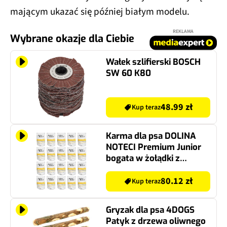
mającym ukazać się później białym modelu.
REKLAMA
Wybrane okazje dla Ciebie
Wałek szlifierski BOSCH
SW 60 K80
48.99 zł
Kup teraz
Karma dla psa DOLINA
NOTECI Premium Junior
bogata w żołądki z
kurczaka z wątróbką
cielęcą 20 x 100 g
80.12 zł
Kup teraz
Gryzak dla psa 4DOGS
Patyk z drzewa oliwnego