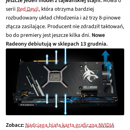
jeszcze jeden model z tajwańskiej stajni.
Mowa o
serii
Red Devil
, która otrzyma bardziej
rozbudowany układ chłodzenia i aż trzy 8-pinowe
złącza zasilające. Producent nie zdradził taktowań,
bo do premiery jest jeszcze kilka dni.
Nowe
Radeony debiutują w sklepach 13 grudnia.
Zobacz:
Nadciąga biała karta graficzna NVIDIA