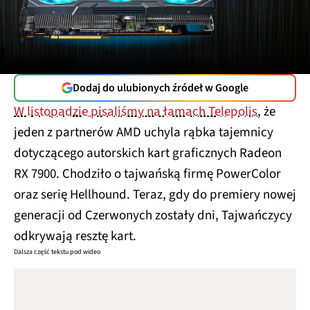
Dodaj do ulubionych źródeł w Google
W listopadzie pisaliśmy na łamach Telepolis
, że
jeden z partnerów AMD uchyla rąbka tajemnicy
dotyczącego autorskich kart graficznych Radeon
RX 7900. Chodziło o tajwańską firmę PowerColor
oraz serię Hellhound. Teraz, gdy do premiery nowej
generacji od Czerwonych zostały dni, Tajwańczycy
odkrywają resztę kart.
Dalsza część tekstu pod wideo