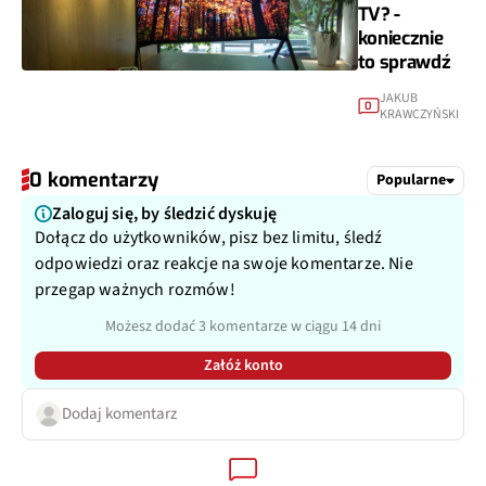
TV? -
koniecznie
to sprawdź
JAKUB
0
KRAWCZYŃSKI
0 komentarzy
Popularne
Zaloguj się, by śledzić dyskuję
Dołącz do użytkowników, pisz bez limitu, śledź
odpowiedzi oraz reakcje na swoje komentarze. Nie
przegap ważnych rozmów!
Możesz dodać 3 komentarze w ciągu 14 dni
Załóż konto
Dodaj komentarz