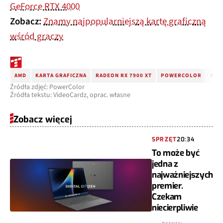
GeForce RTX 4000
Zobacz:
Znamy najpopularniejszą kartę graficzną
wśród graczy
AMD
KARTA GRAFICZNA
RADEON RX 7900 XT
POWERCOLOR
AMD
Źródła zdjęć: PowerColor
Źródła tekstu: VideoCardz, oprac. własne
Zobacz więcej
SPRZĘT
20:34
To może być
jedna z
najważniejszych
premier.
Czekam
niecierpliwie