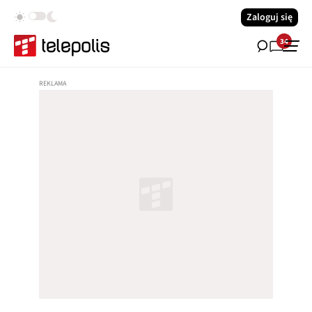
Zaloguj się
34