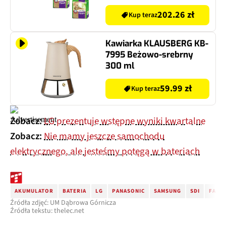
202.26 zł
Kup teraz
Kawiarka KLAUSBERG KB-
7995 Beżowo-srebrny
300 ml
59.99 zł
Kup teraz
Zobacz:
LG prezentuje wstępne wyniki kwartalne
Zobacz:
Nie mamy jeszcze samochodu
elektrycznego, ale jesteśmy potęgą w bateriach
AKUMULATOR
BATERIA
LG
PANASONIC
SAMSUNG
SDI
FABRY
Źródła zdjęć: UM Dąbrowa Górnicza
Źródła tekstu: thelec.net