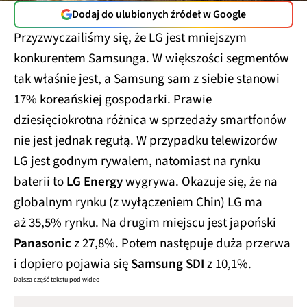
Dodaj do ulubionych źródeł w Google
Przyzwyczailiśmy się, że LG jest mniejszym
konkurentem Samsunga. W większości segmentów
tak właśnie jest, a Samsung sam z siebie stanowi
17% koreańskiej gospodarki. Prawie
dziesięciokrotna różnica w sprzedaży smartfonów
nie jest jednak regułą. W przypadku telewizorów
LG jest godnym rywalem, natomiast na rynku
baterii to
LG Energy
wygrywa. Okazuje się, że na
globalnym rynku (z wyłączeniem Chin) LG ma
aż 35,5% rynku. Na drugim miejscu jest japoński
Panasonic
z 27,8%. Potem następuje duża przerwa
i dopiero pojawia się
Samsung SDI
z 10,1%.
Dalsza część tekstu pod wideo