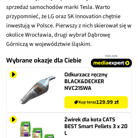
sprzedaż samochodów marki Tesla. Warto
przypomnieć, że LG oraz SK Innovation chętnie
inwestują w Polsce. Pierwszy z nich skierował się w
okolice Wrocławia, drugi wybrał Dąbrowę
Górniczą w województwie śląskim.
REKLAMA
Wybrane okazje dla Ciebie
Odkurzacz ręczny
BLACK&DECKER
NVC215WA
129.99 zł
Kup teraz
Żwirek dla kota CATS
BEST Smart Pellets 3 x 20
L