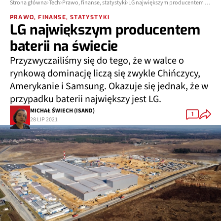
Strona główna
Tech
Prawo, finanse, statystyki
LG największym producentem baterii na świecie
PRAWO, FINANSE, STATYSTYKI
LG największym producentem
baterii na świecie
Przyzwyczailiśmy się do tego, że w walce o
rynkową dominację liczą się zwykle Chińczycy,
Amerykanie i Samsung. Okazuje się jednak, że w
przypadku baterii największy jest LG.
MICHAŁ ŚWIECH (ISAND)
1
28 LIP 2021