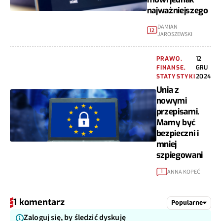
najważniejszego
DAMIAN
12
JAROSZEWSKI
PRAWO,
12
FINANSE,
GRU
STATYSTYKI
2024
Unia z
nowymi
przepisami.
Mamy być
bezpieczni i
mniej
szpiegowani
ANNA KOPEĆ
1
1 komentarz
Popularne
Zaloguj się, by śledzić dyskuję