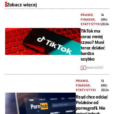
Zobacz więcej
PRAWO,
14
FINANSE,
GRU
STATYSTYKI
2024
TikTok ma
coraz mniej
czasu? Musi
teraz działać
bardzo
szybko
ANNA KOPEĆ
0
PRAWO,
13
FINANSE,
GRU
STATYSTYKI
2024
Rząd chce odciąć
Polaków od
pornografii. Nie
mówi jednak