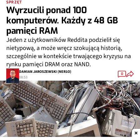
SPRZĘT
Wyrzucili ponad 100
komputerów. Każdy z 48 GB
pamięci RAM
Jeden z użytkowników Reddita podzielił się
nietypową, a może wręcz szokującą historią,
szczególnie w kontekście trwającego kryzysu na
rynku pamięci DRAM oraz NAND.
DAMIAN JAROSZEWSKI (NER1O)
0
08:53