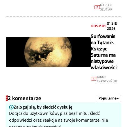
MARIAN
2
SZUTIAK
01 SIE
KOSMOS
2026
Surfowanie
na Tytanie.
Księżyc
Saturna ma
nietypowe
właściwości
JAKUB
5
KRAWCZYŃSKI
2 komentarze
Popularne
Zaloguj się, by śledzić dyskuję
Dołącz do użytkowników, pisz bez limitu, śledź
odpowiedzi oraz reakcje na swoje komentarze. Nie
przegap ważnych rozmów!