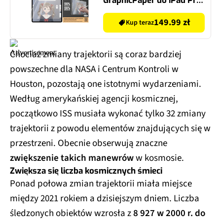
GraphicPaper do iPad Pro
11 2024
149.99 zł
Kup teraz
Chociaż zmiany trajektorii są coraz bardziej
powszechne dla NASA i Centrum Kontroli w
Houston, pozostają one istotnymi wydarzeniami.
Według amerykańskiej agencji kosmicznej,
początkowo ISS musiała wykonać tylko 32 zmiany
trajektorii z powodu elementów znajdujących się w
przestrzeni. Obecnie obserwują znaczne
zwiększenie takich manewrów
w kosmosie.
Zwiększa się liczba kosmicznych śmieci
Ponad połowa zmian trajektorii miała miejsce
między 2021 rokiem a dzisiejszym dniem. Liczba
śledzonych obiektów wzrosła z
8 927 w 2000 r. do