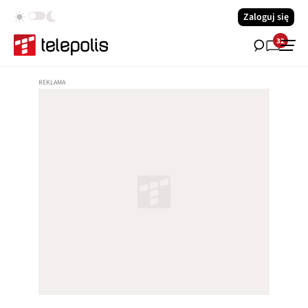
Zaloguj się
32