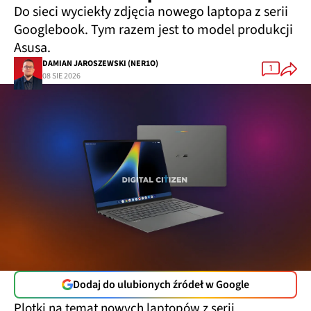
Do sieci wyciekły zdjęcia nowego laptopa z serii
Googlebook. Tym razem jest to model produkcji
Asusa.
DAMIAN JAROSZEWSKI (NER1O)
1
08 SIE 2026
Dodaj do ulubionych źródeł w Google
Plotki na temat nowych laptopów z serii