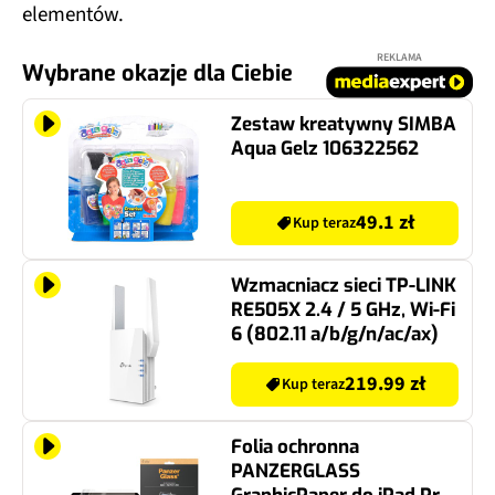
elementów.
REKLAMA
Wybrane okazje dla Ciebie
Zestaw kreatywny SIMBA
Aqua Gelz 106322562
49.1 zł
Kup teraz
Wzmacniacz sieci TP-LINK
RE505X 2.4 / 5 GHz, Wi-Fi
6 (802.11 a/b/g/n/ac/ax)
219.99 zł
Kup teraz
Folia ochronna
PANZERGLASS