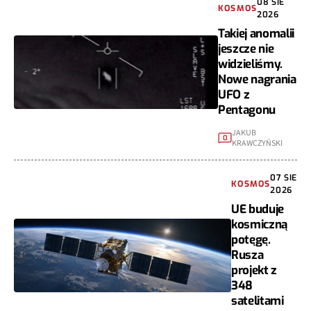
08 SIE
KOSMOS
2026
Takiej anomalii
jeszcze nie
widzieliśmy.
Nowe nagrania
UFO z
Pentagonu
JAKUB
0
KRAWCZYŃSKI
07 SIE
KOSMOS
2026
UE buduje
kosmiczną
potęgę.
Rusza
projekt z
348
satelitami