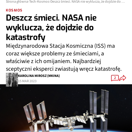
Strona główna
Tech
Kosmos
Deszcz śmieci. NASA nie wyklucza, że dojdzie do katastrofy
KOSMOS
Deszcz śmieci. NASA nie
wyklucza, że dojdzie do
katastrofy
Międzynarodowa Stacja Kosmiczna (ISS) ma
coraz większe problemy ze śmieciami, a
właściwie z ich omijaniem. Najbardziej
sceptyczni eksperci zwiastują wręcz katastrofę.
KAROLINA MIROSZ (MKINA)
2
15 MAR 2023