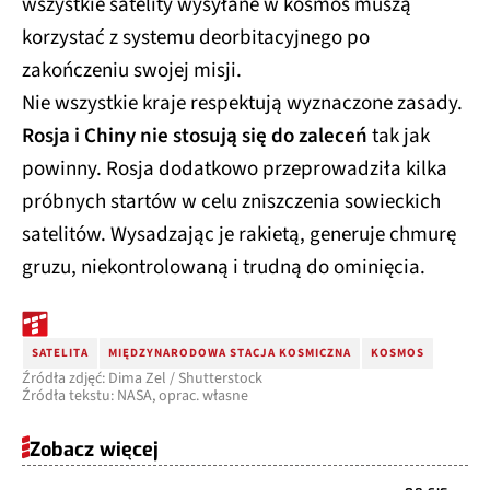
wszystkie satelity wysyłane w kosmos muszą
korzystać z systemu deorbitacyjnego po
zakończeniu swojej misji.
Nie wszystkie kraje respektują wyznaczone zasady.
Rosja i Chiny nie stosują się do zaleceń
tak jak
powinny. Rosja dodatkowo przeprowadziła kilka
próbnych startów w celu zniszczenia sowieckich
satelitów. Wysadzając je rakietą, generuje chmurę
gruzu, niekontrolowaną i trudną do ominięcia.
SATELITA
MIĘDZYNARODOWA STACJA KOSMICZNA
KOSMOS
Źródła zdjęć: Dima Zel / Shutterstock
Źródła tekstu: NASA, oprac. własne
Zobacz więcej