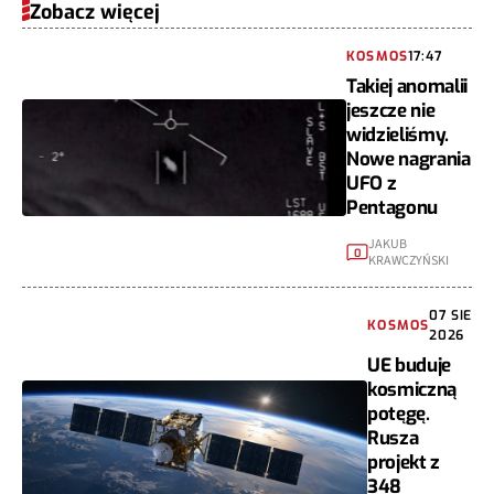
Zobacz więcej
KOSMOS
17:47
Takiej anomalii
jeszcze nie
widzieliśmy.
Nowe nagrania
UFO z
Pentagonu
JAKUB
0
KRAWCZYŃSKI
07 SIE
KOSMOS
2026
UE buduje
kosmiczną
potęgę.
Rusza
projekt z
348