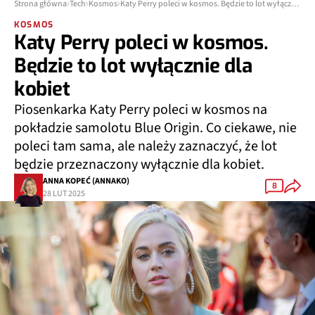
Strona główna
Tech
Kosmos
Katy Perry poleci w kosmos. Będzie to lot wyłącznie dla kobiet
KOSMOS
Katy Perry poleci w kosmos.
Będzie to lot wyłącznie dla
kobiet
Piosenkarka Katy Perry poleci w kosmos na
pokładzie samolotu Blue Origin. Co ciekawe, nie
poleci tam sama, ale należy zaznaczyć, że lot
będzie przeznaczony wyłącznie dla kobiet.
ANNA KOPEĆ (ANNAKO)
8
28 LUT 2025