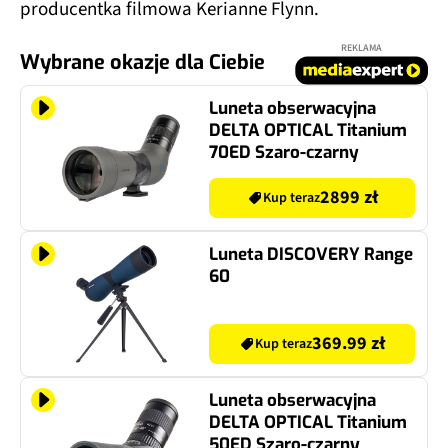
producentka filmowa Kerianne Flynn.
REKLAMA
Wybrane okazje dla Ciebie
Luneta obserwacyjna
DELTA OPTICAL Titanium
70ED Szaro-czarny
2899 zł
Kup teraz
Luneta DISCOVERY Range
60
369.99 zł
Kup teraz
Luneta obserwacyjna
DELTA OPTICAL Titanium
50ED Szaro-czarny