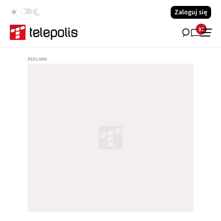
Zaloguj się
37