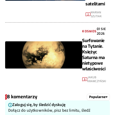
satelitami
MARIAN
2
SZUTIAK
01 SIE
KOSMOS
2026
Surfowanie
na Tytanie.
Księżyc
Saturna ma
nietypowe
właściwości
JAKUB
5
KRAWCZYŃSKI
8 komentarzy
Popularne
Zaloguj się, by śledzić dyskuję
Dołącz do użytkowników, pisz bez limitu, śledź