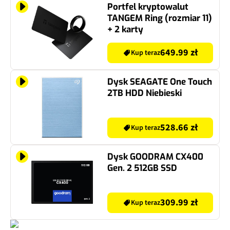
Portfel kryptowalut
TANGEM Ring (rozmiar 11)
+ 2 karty
649.99 zł
Kup teraz
Dysk SEAGATE One Touch
2TB HDD Niebieski
528.66 zł
Kup teraz
Dysk GOODRAM CX400
Gen. 2 512GB SSD
309.99 zł
Kup teraz