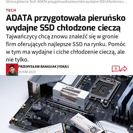
Strona główna
Tech
ADATA przygotowała pieruńsko wydajne SSD chłodzone cieczą
TECH
ADATA przygotowała pieruńsko
wydajne SSD chłodzone cieczą
Tajwańczycy chcą znowu znaleźć się w gronie
firm oferujących najlepsze SSD na rynku. Pomóc
w tym ma wydajne i ciche chłodzenie cieczą, ale
nie tylko.
PRZEMYSŁAW BANASIAK (YOKAI)
0
29 KWI 2025