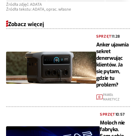
Źródła zdjęć: ADATA
Źródła tekstu: ADATA, oprac. własne
Zobacz więcej
SPRZĘT
11:28
Anker ujawnia
sekret
denerwując
klientów. Ja
się pytam,
gdzie tu
problem?
PAWEŁ
0
MARETYCZ
SPRZĘT
10:57
Moloch nie
fabryka.