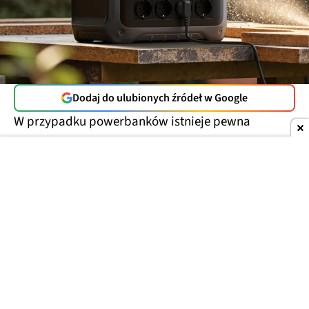
Dodaj do ulubionych źródeł w Google
W przypadku powerbanków istnieje pewna
zasada: z im mniejszą mocą rozładowujemy
powerbank, tym więcej energii możemy z niego
wycisnąć. W przypadku stacji zasilania z
wykorzystaniem gniazda AC jest całkowicie
odwrotnie. I o ile mocny odbiornik jak na przykład
piekarnik, czy wiertarka potrafią zapewnić
sprawność na poziomie przekraczającej 90%, czyli
pobrać 900 Wh ze stacji o pojemności 1 kWh, tak
urządzenia o niskim poborze energii, jak lodówka