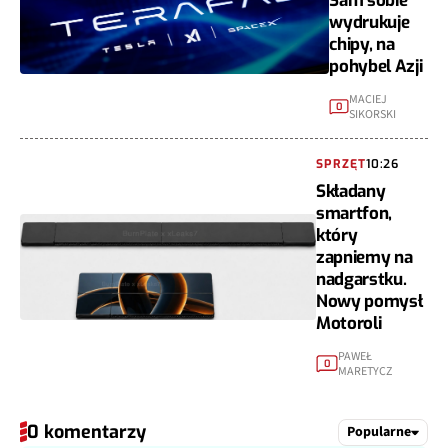
Sam sobie
wydrukuje
chipy, na
pohybel Azji
MACIEJ
0
SIKORSKI
SPRZĘT
10:26
Składany
smartfon,
który
zapniemy na
nadgarstku.
Nowy pomysł
Motoroli
PAWEŁ
0
MARETYCZ
0 komentarzy
Popularne