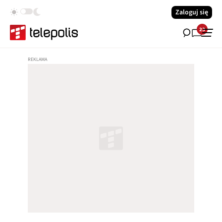
Zaloguj się
23