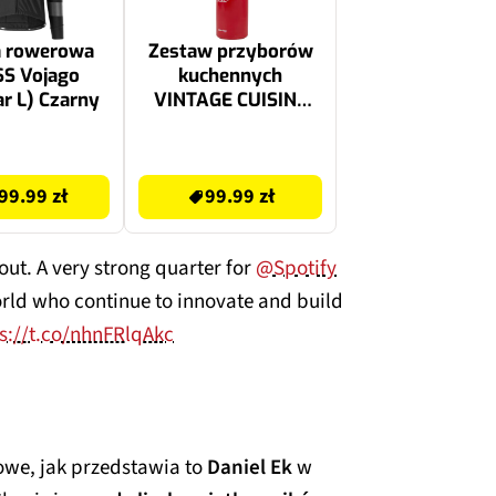
a rowerowa
Zestaw przyborów
S Vojago
kuchennych
r L) Czarny
VINTAGE CUISINE
VC2KUS20RD11CP
Czerwony (8
99.99 zł
elementów)
99.99 zł
99.99 zł
out. A very strong quarter for
@Spotify
rld who continue to innovate and build
s://t.co/nhnFRlqAkc
owe, jak przedstawia to
Daniel Ek
w