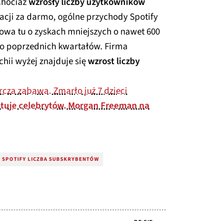
Chociaż
wzrosły liczby użytkowników
kacji za darmo, ogólne przychody Spotify
Mowa tu o zyskach mniejszych o nawet 600
o poprzednich kwartałów. Firma
chii wyżej znajduje się
wzrost liczby
cza zabawa. Zmarło już 7 dzieci
mituje celebrytów. Morgan Freeman na
SPOTIFY LICZBA SUBSKRYBENTÓW