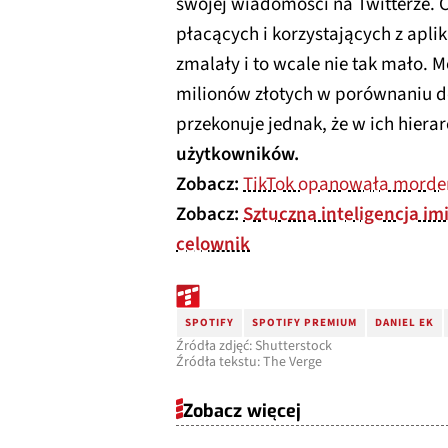
swojej wiadomości na Twitterze. 
płacących i korzystających z apli
zmalały i to wcale nie tak mało. 
milionów złotych w porównaniu d
przekonuje jednak, że w ich hierar
użytkowników.
Zobacz:
TikTok opanowała morder
Zobacz:
Sztuczna inteligencja i
celownik
SPOTIFY
SPOTIFY PREMIUM
DANIEL EK
Źródła zdjęć: Shutterstock
Źródła tekstu: The Verge
Zobacz więcej