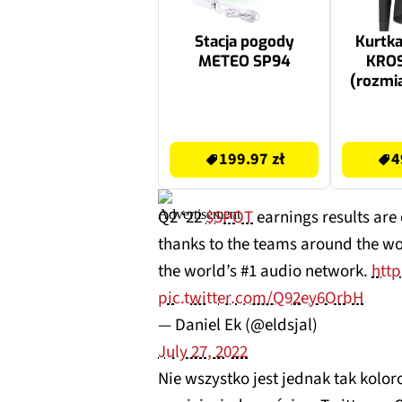
Stacja pogody
Kurtk
METEO SP94
KROS
(rozmia
199.97 zł
499.99 zł
199.97 zł
4
Q2 ‘22
$SPOT
earnings results are 
thanks to the teams around the wo
the world’s #1 audio network.
http
pic.twitter.com/Q92ey6OrbH
— Daniel Ek (@eldsjal)
July 27, 2022
Nie wszystko jest jednak tak kolor