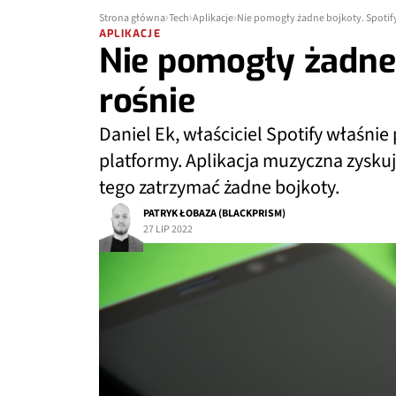
Strona główna
Tech
Aplikacje
Nie pomogły żadne bojkoty. Spotify
APLIKACJE
Nie pomogły żadne 
rośnie
Daniel Ek, właściciel Spotify właśni
platformy. Aplikacja muzyczna zysku
tego zatrzymać żadne bojkoty.
PATRYK ŁOBAZA (BLACKPRISM)
27 LIP 2022