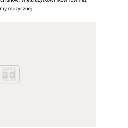
ych show. Wielu użytkowników również
ormy muzycznej.
ad