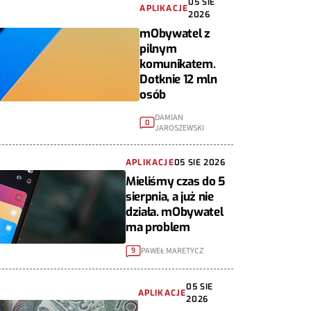
05 SIE
APLIKACJE
2026
mObywatel z
pilnym
komunikatem.
Dotknie 12 mln
osób
DAMIAN
0
JAROSZEWSKI
APLIKACJE
05 SIE 2026
Mieliśmy czas do 5
sierpnia, a już nie
działa. mObywatel
ma problem
PAWEŁ MARETYCZ
9
05 SIE
APLIKACJE
2026