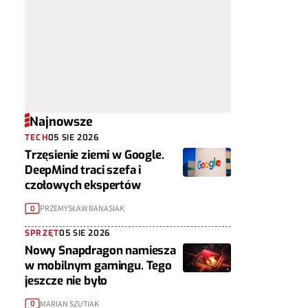
Najnowsze
TECH
05 SIE 2026
Trzęsienie ziemi w Google.
DeepMind traci szefa i
czołowych ekspertów
PRZEMYSŁAW BANASIAK
0
SPRZĘT
05 SIE 2026
Nowy Snapdragon namiesza
w mobilnym gamingu. Tego
jeszcze nie było
MARIAN SZUTIAK
0