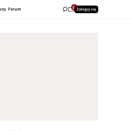
20
ony
Forum
Zaloguj się