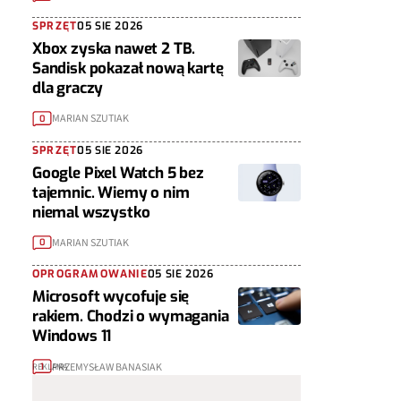
SPRZĘT
05 SIE 2026
Xbox zyska nawet 2 TB.
Sandisk pokazał nową kartę
dla graczy
MARIAN SZUTIAK
0
SPRZĘT
05 SIE 2026
Google Pixel Watch 5 bez
tajemnic. Wiemy o nim
niemal wszystko
MARIAN SZUTIAK
0
OPROGRAMOWANIE
05 SIE 2026
Microsoft wycofuje się
rakiem. Chodzi o wymagania
Windows 11
PRZEMYSŁAW BANASIAK
1