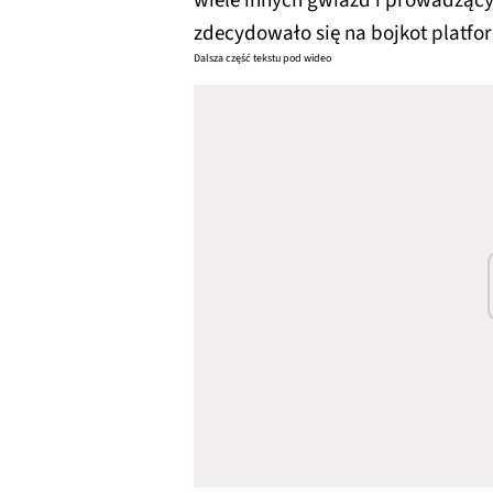
wiele innych gwiazd i prowadząc
zdecydowało się na bojkot platf
Dalsza część tekstu pod wideo