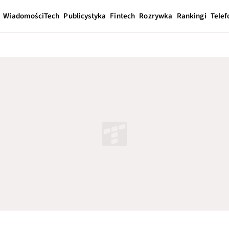
Wiadomości
Tech
Publicystyka
Fintech
Rozrywka
Rankingi
Telef