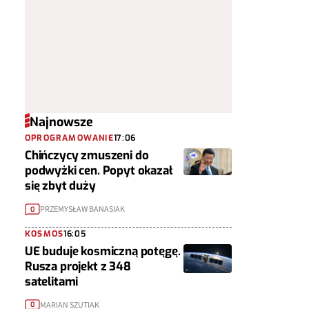
Najnowsze
OPROGRAMOWANIE
17:06
Chińczycy zmuszeni do
podwyżki cen. Popyt okazał
się zbyt duży
PRZEMYSŁAW BANASIAK
0
KOSMOS
16:05
UE buduje kosmiczną potęgę.
Rusza projekt z 348
satelitami
MARIAN SZUTIAK
0