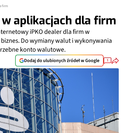
a firm
w aplikacjach dla firm
nternetowy iPKO dealer dla firm w
O biznes. Do wymiany walut i wykonywania
otrzebne konto walutowe.
Dodaj do ulubionych źródeł w Google
1