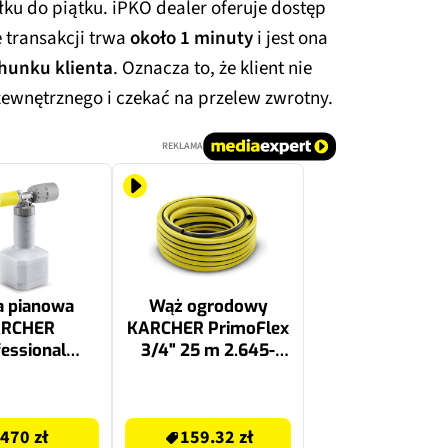
ku do piątku. iPKO dealer oferuje dostęp
e transakcji trwa
około 1 minuty
i jest ona
hunku klienta
. Oznacza to, że klient nie
zewnętrznego i czekać na przelew zwrotny.
REKLAMA
a pianowa
Wąż ogrodowy
RCHER
KARCHER PrimoFlex
essional
3/4" 25 m 2.645-
ed 2 4.112-
142.0
064.0
159.32 zł
470 zł
159.32 zł