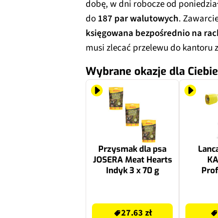
dobę, w dni robocze od poniedział
do
187 par walutowych
. Zawarci
księgowana bezpośrednio na rac
musi zlecać przelewu do kantoru 
Wybrane okazje dla Ciebie
Przysmak dla psa
Lanc
JOSERA Meat Hearts
KA
Indyk 3 x 70 g
Prof
Advanc
27.63 zł
470 zł
27.63 zł