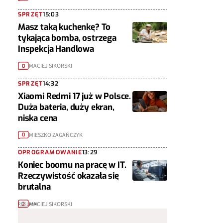
SPRZĘT
15:03
Masz taką kuchenkę? To
tykająca bomba, ostrzega
Inspekcja Handlowa
MACIEJ SIKORSKI
0
SPRZĘT
14:32
Xiaomi Redmi 17 już w Polsce.
Duża bateria, duży ekran,
niska cena
MIESZKO ZAGAŃCZYK
0
OPROGRAMOWANIE
13:29
Koniec boomu na pracę w IT.
Rzeczywistość okazała się
brutalna
MACIEJ SIKORSKI
2