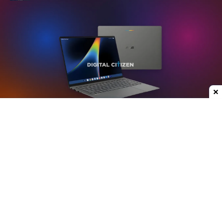
Dodaj do ulubionych źródeł w Google
Plotki na temat nowych laptopów z serii
Googlebook krążą już od jakiegoś czasu. W mojej
opinii może to być jedna z ciekawszych premier
ostatnich lat, przynajmniej w kategorii
przenośnych komputerów. Właśnie do sieci trafiły