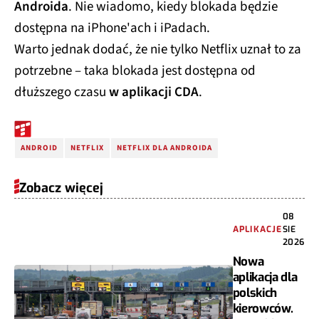
Androida
. Nie wiadomo, kiedy blokada będzie
dostępna na iPhone'ach i iPadach.
Warto jednak dodać, że nie tylko Netflix uznał to za
potrzebne – taka blokada jest dostępna od
dłuższego czasu
w aplikacji CDA
.
ANDROID
NETFLIX
NETFLIX DLA ANDROIDA
Zobacz więcej
08
APLIKACJE
SIE
2026
Nowa
aplikacja dla
polskich
kierowców.