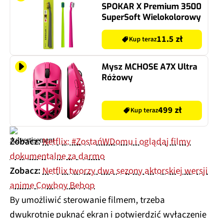
SPOKAR X Premium 3500
SuperSoft Wielokolorowy
11.5 zł
Kup teraz
Mysz MCHOSE A7X Ultra
Różowy
499 zł
Kup teraz
Zobacz:
Netflix: #ZostańWDomu i oglądaj filmy
dokumentalne za darmo
Zobacz:
Netflix tworzy dwa sezony aktorskiej wersji
anime Cowboy Bebop
By umożliwić sterowanie filmem, trzeba
dwukrotnie puknąć ekran i potwierdzić wyłączenie