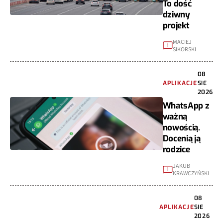
To dość
dziwny
projekt
MACIEJ
1
SIKORSKI
08
APLIKACJE
SIE
2026
WhatsApp z
ważną
nowością.
Docenią ją
rodzice
JAKUB
1
KRAWCZYŃSKI
08
APLIKACJE
SIE
2026