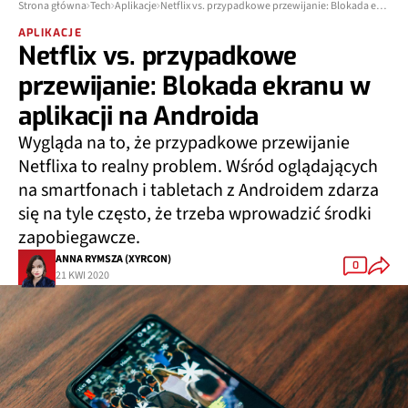
Strona główna
Tech
Aplikacje
Netflix vs. przypadkowe przewijanie: Blokada ekranu w aplikacji na Androida
APLIKACJE
Netflix vs. przypadkowe
przewijanie: Blokada ekranu w
aplikacji na Androida
Wygląda na to, że przypadkowe przewijanie
Netflixa to realny problem. Wśród oglądających
na smartfonach i tabletach z Androidem zdarza
się na tyle często, że trzeba wprowadzić środki
zapobiegawcze.
ANNA RYMSZA (XYRCON)
0
21 KWI 2020