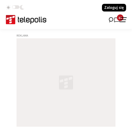
Zaloguj się
11