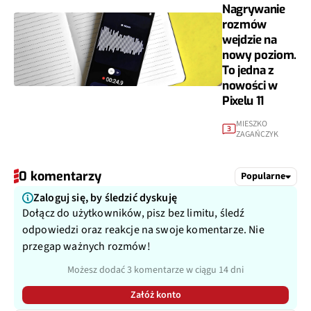
Nagrywanie
rozmów
wejdzie na
nowy poziom.
To jedna z
nowości w
Pixelu 11
MIESZKO
3
ZAGAŃCZYK
0 komentarzy
Popularne
Zaloguj się, by śledzić dyskuję
Dołącz do użytkowników, pisz bez limitu, śledź
odpowiedzi oraz reakcje na swoje komentarze. Nie
przegap ważnych rozmów!
Możesz dodać 3 komentarze w ciągu 14 dni
Załóż konto