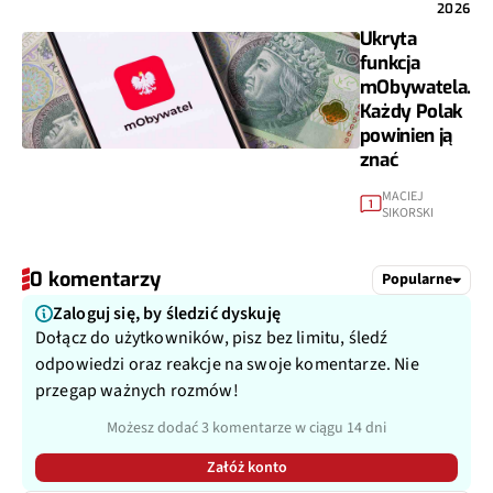
2026
Ukryta
funkcja
mObywatela.
Każdy Polak
powinien ją
znać
MACIEJ
1
SIKORSKI
0 komentarzy
Popularne
Zaloguj się, by śledzić dyskuję
Dołącz do użytkowników, pisz bez limitu, śledź
odpowiedzi oraz reakcje na swoje komentarze. Nie
przegap ważnych rozmów!
Możesz dodać 3 komentarze w ciągu 14 dni
Załóż konto