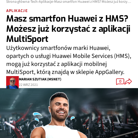
Strona główna
Tech
Aplikacje
Masz smartfon Huawei z HMS? Możesz już korzystać z aplikacji MultiSport
APLIKACJE
Masz smartfon Huawei z HMS?
Możesz już korzystać z aplikacji
MultiSport
Użytkownicy smartfonów marki Huawei,
opartych o usługi Huawei Mobile Services (HMS),
mogą już korzystać z aplikacji mobilnej
MultiSport, którą znajdą w sklepie AppGallery.
MARIAN SZUTIAK (MSNET)
0
22 WRZ 2021