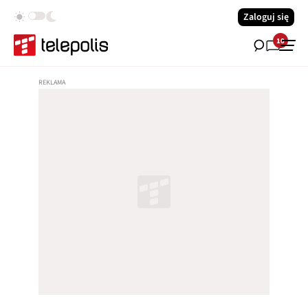
Zaloguj się
10