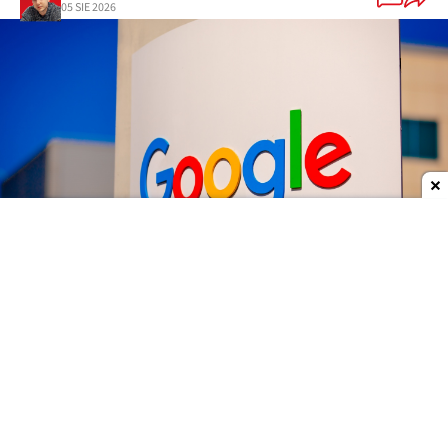
05 SIE 2026
Dodaj do ulubionych źródeł w Google
Google
przeprowadza poważne zmiany na
najwyższych szczeblach swojego działu AI.
Demis
Hassabis
przestaje zajmować się codziennym
zarządzaniem
Google DeepMind
i obejmuje dwa