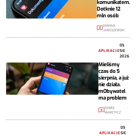
komunikatem.
Dotknie 12
mln osób
DAMIAN
0
JAROSZEWSKI
05
APLIKACJE
SIE
2026
Mieliśmy
czas do 5
sierpnia, a już
nie działa.
mObywatel
ma problem
PAWEŁ
9
MARETYCZ
05
APLIKACJE
SIE