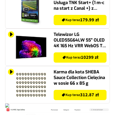
Usługa TNK Start+ (1 m-c
na start z Canal +) z
modułem cam CI+ ECP
179.99 zł
Kup teraz
Telewizor LG
OLED55G64LW 55" OLED
4K 165 Hz VRR WebOS TV
Dolby Atmos Dolby
Vision HDMI 2.1
10299 zł
Kup teraz
Karma dla kota SHEBA
Sauce Collection Cielęcina
w sosie 66 x 85 g
312.87 zł
Kup teraz