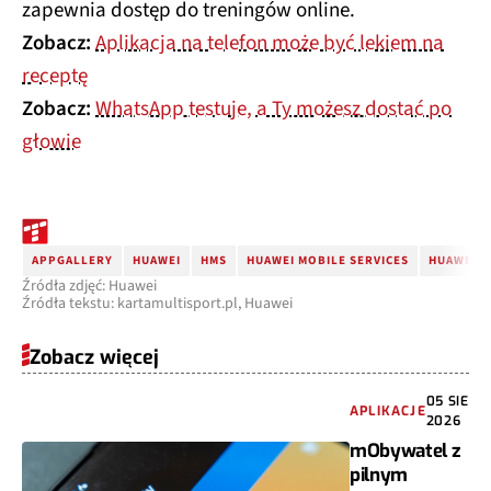
zapewnia dostęp do treningów online.
Zobacz:
Aplikacja na telefon może być lekiem na
receptę
Zobacz:
WhatsApp testuje, a Ty możesz dostać po
głowie
APPGALLERY
HUAWEI
HMS
HUAWEI MOBILE SERVICES
HUAWEI A
Źródła zdjęć: Huawei
Źródła tekstu: kartamultisport.pl, Huawei
Zobacz więcej
05 SIE
APLIKACJE
2026
mObywatel z
pilnym