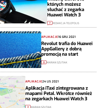
których możesz
słuchać z zegarka
Huawei Watch 3
REDAKCJA TELEPOLIS
7
APLIKACJE
16 GRU 2021
Revolut trafia do Huawei
AppGallery z dobrą
promocją na start
MARIAN SZUTIAK
0
APLIKACJE
24 LIS 2021
Aplikacja iTaxi zintegrowana z
mapami Petal. Wkrótce również
na zegarkach Huawei Watch 3
MARIAN SZUTIAK
3