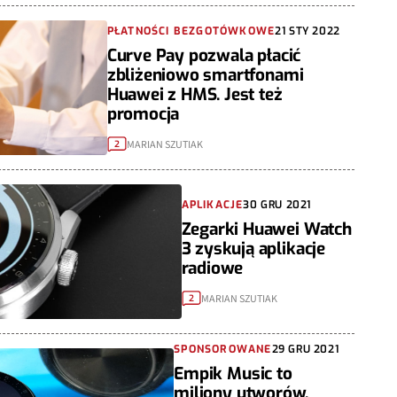
PŁATNOŚCI BEZGOTÓWKOWE
21 STY 2022
Curve Pay pozwala płacić
zbliżeniowo smartfonami
Huawei z HMS. Jest też
promocja
MARIAN SZUTIAK
2
APLIKACJE
30 GRU 2021
Zegarki Huawei Watch
3 zyskują aplikacje
radiowe
MARIAN SZUTIAK
2
SPONSOROWANE
29 GRU 2021
Empik Music to
miliony utworów,