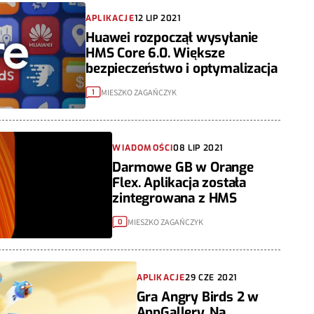
APLIKACJE
12 LIP 2021
Huawei rozpoczął wysyłanie
HMS Core 6.0. Większe
bezpieczeństwo i optymalizacja
MIESZKO ZAGAŃCZYK
1
WIADOMOŚCI
08 LIP 2021
Darmowe GB w Orange
Flex. Aplikacja została
zintegrowana z HMS
MIESZKO ZAGAŃCZYK
0
APLIKACJE
29 CZE 2021
Gra Angry Birds 2 w
AppGallery. Na