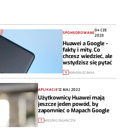
04 CZE
SPONSOROWANE
2023
Huawei a Google -
fakty i mity. Co
chcesz wiedzieć, ale
wstydzisz się pytać
ARKADIUSZ BAŁA
11
APLIKACJE
12 MAJ 2022
Użytkownicy Huawei mają
jeszcze jeden powód, by
zapomnieć o Mapach Google
MIESZKO ZAGAŃCZYK
7