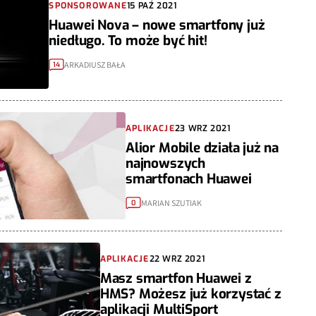
SPONSOROWANE
15 PAŹ 2021
Huawei Nova – nowe smartfony już
niedługo. To może być hit!
ARKADIUSZ BAŁA
14
APLIKACJE
23 WRZ 2021
Alior Mobile działa już na
najnowszych
smartfonach Huawei
MARIAN SZUTIAK
0
APLIKACJE
22 WRZ 2021
Masz smartfon Huawei z
HMS? Możesz już korzystać z
aplikacji MultiSport