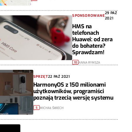
29 PAŹ
SPONSOROWANE
2021
HMS na
telefonach
Huawei: od zera
do bohatera?
Sprawdzam!
ANNA RYMSZA
10
SPRZĘT
22 PAŹ 2021
HarmonyOS z 150 milionami
użytkowników, programiści
poznają trzecią wersję systemu
MICHAŁ ŚWIECH
5