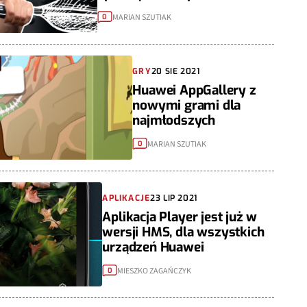
MARIAN SZUTIAK
0
GRY
20 SIE 2021
Huawei AppGallery z
nowymi grami dla
najmłodszych
MARIAN SZUTIAK
0
APLIKACJE
23 LIP 2021
Aplikacja Player jest już w
wersji HMS, dla wszystkich
urządzeń Huawei
MIESZKO ZAGAŃCZYK
0