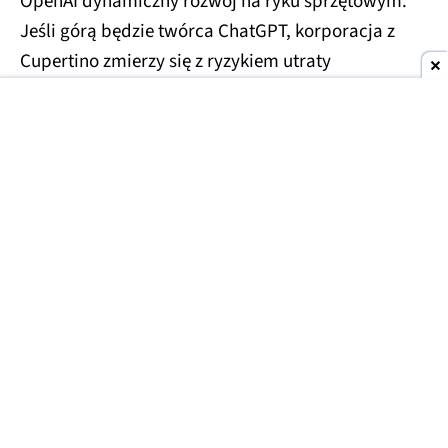
OpenAI dynamiczny rozwój na ryku sprzętowym.
Jeśli górą będzie twórca ChatGPT, korporacja z
Cupertino zmierzy się z ryzykiem utraty
przynajmniej części klientów.