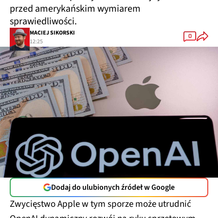
przed amerykańskim wymiarem
sprawiedliwości.
MACIEJ SIKORSKI
0
12:25
Dodaj do ulubionych źródeł w Google
Zwycięstwo Apple w tym sporze może utrudnić