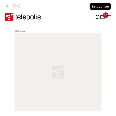
Zaloguj się
37