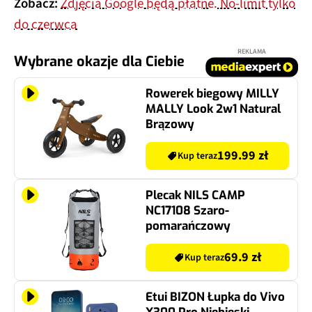
Zobacz:
Zdjęcia Google będą płatne. No-limit tylko
do czerwca
REKLAMA
Wybrane okazje dla Ciebie
Rowerek biegowy MILLY
MALLY Look 2w1 Natural
Brązowy
199.99 zł
Kup teraz
Plecak NILS CAMP
NC17108 Szaro-
pomarańczowy
69.9 zł
Kup teraz
Etui BIZON Łupka do Vivo