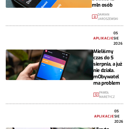
mln osób
DAMIAN
0
JAROSZEWSKI
05
APLIKACJE
SIE
2026
Mieliśmy
czas do 5
sierpnia, a już
nie działa.
mObywatel
ma problem
PAWEŁ
12
MARETYCZ
05
APLIKACJE
SIE
2026