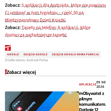
Zobacz:
5 aplikacji dla Androida, które nie powinny
Ci umknąć w tym tygodniu – część 50 na
Międzynarodowy Dzień Książki
Zobacz:
Tapety na telefon: 8 aplikacji, które
dostarczą najładniejsze tapetki
GOOGLE
ZDJĘCIA GOOGLE
ZDJĘCIA GOOGLE NOWA FUNKCJA
Źródła tekstu: Android Police
Zobacz więcej
05 SIE
APLIKACJE
2026
mObywatel z
pilnym
komunikatem.
Dotknie 12