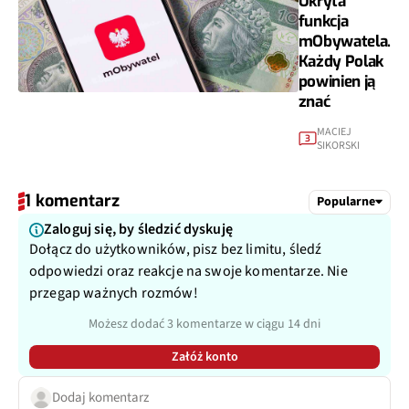
Ukryta
funkcja
mObywatela.
Każdy Polak
powinien ją
znać
MACIEJ
3
SIKORSKI
1 komentarz
Popularne
Zaloguj się, by śledzić dyskuję
Dołącz do użytkowników, pisz bez limitu, śledź
odpowiedzi oraz reakcje na swoje komentarze. Nie
przegap ważnych rozmów!
Możesz dodać 3 komentarze w ciągu 14 dni
Załóż konto
Dodaj komentarz