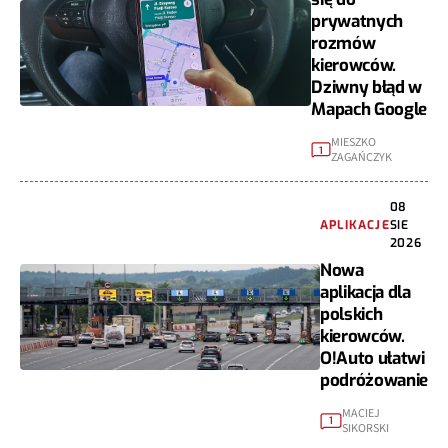
prywatnych
rozmów
kierowców.
Dziwny błąd w
Mapach Google
MIESZKO
1
ZAGAŃCZYK
08
APLIKACJE
SIE
2026
Nowa
aplikacja dla
polskich
kierowców.
O!Auto ułatwi
podróżowanie
MACIEJ
1
SIKORSKI