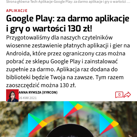
Strona główna
Tech
Aplikacje
Google Play: za darmo aplikacje i gry o wartości 130 zł!
APLIKACJE
Google Play: za darmo aplikacje
i gry o wartości 130 zł!
Przygotowaliśmy dla naszych czytelników
wiosenne zestawienie płatnych aplikacji i gier na
Androida, które przez ograniczony czas można
pobrać ze sklepu Google Play i zainstalować
zupełnie za darmo. Aplikacja raz dodana do
biblioteki będzie Twoja na zawsze. Tym razem
zaoszczędzić można 130 zł.
ANNA RYMSZA (XYRCON)
0
26 KWI 2021