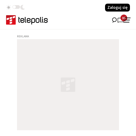
Zaloguj się
35