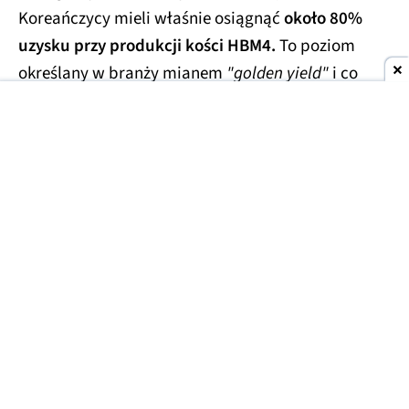
Koreańczycy mieli właśnie osiągnąć
około 80%
uzysku przy produkcji kości HBM4.
To poziom
określany w branży mianem
"golden yield"
i co
ważniejsze, osiągnięty znacznie wcześniej od
pierwotnych założeń.