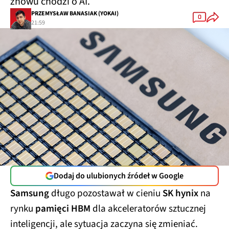
znowu chodzi o AI.
PRZEMYSŁAW BANASIAK (YOKAI)
0
21:59
Dodaj do ulubionych źródeł w Google
Samsung
długo pozostawał w cieniu
SK hynix
na
rynku
pamięci HBM
dla akceleratorów sztucznej
inteligencji, ale sytuacja zaczyna się zmieniać.