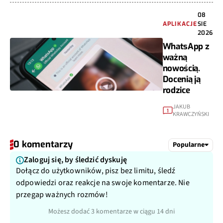
08
APLIKACJE
SIE
2026
WhatsApp z
ważną
nowością.
Docenią ją
rodzice
JAKUB
1
KRAWCZYŃSKI
0 komentarzy
Popularne
Zaloguj się, by śledzić dyskuję
Dołącz do użytkowników, pisz bez limitu, śledź
odpowiedzi oraz reakcje na swoje komentarze. Nie
przegap ważnych rozmów!
Możesz dodać 3 komentarze w ciągu 14 dni