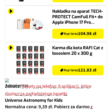
Nakładka na aparat TECH-
PROTECT CamFull Fit+ do
Apple iPhone 17 Pro
Pomarańczowy + Szkło
hartowane SPIGEN
104.98 zł
Kup teraz
Glas.TR EZ Fit do Apple
iPhone 16 Pro/17/17 Pro
Karma dla kota RAFI Cat z
Przezroczysty (2 szt.)
łososiem 20 x 300 g
121.83 zł
Kup teraz
Zobacz:
Tapety na telefon: 8 aplikacji, które
dostarczą najładniejsze tapetki
Universe Astronomy for Kids
Normalna cena: 9,39 zł. Pobierz za darmo
z