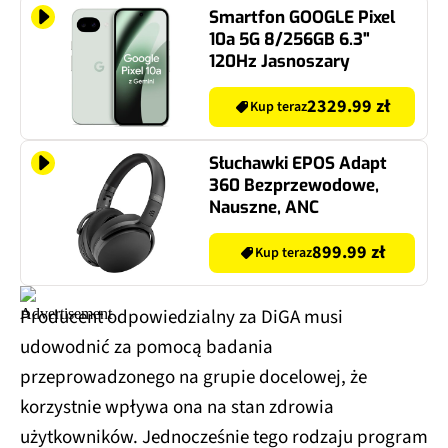
Smartfon GOOGLE Pixel
10a 5G 8/256GB 6.3"
120Hz Jasnoszary
2329.99 zł
Kup teraz
Słuchawki EPOS Adapt
360 Bezprzewodowe,
Nauszne, ANC
899.99 zł
Kup teraz
Producent odpowiedzialny za DiGA musi
udowodnić za pomocą badania
przeprowadzonego na grupie docelowej, że
korzystnie wpływa ona na stan zdrowia
użytkowników. Jednocześnie tego rodzaju program