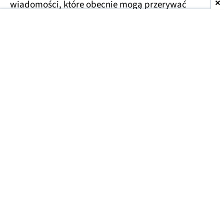
wiadomości, które obecnie mogą przerywać
dłuższe konwersacje.
Usprawnienia czekają również na droższe plany
Plus i Pro