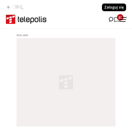
Zaloguj się
35