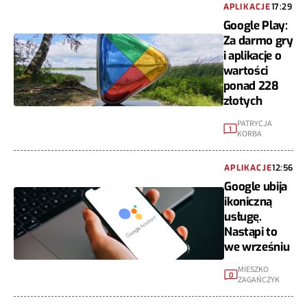
APLIKACJE
17:29
Google Play:
Za darmo gry
i aplikacje o
wartości
ponad 228
złotych
PATRYCJA
1
KORBA
APLIKACJE
12:56
Google ubija
ikoniczną
usługę.
Nastąpi to
we wrześniu
MIESZKO
0
ZAGAŃCZYK