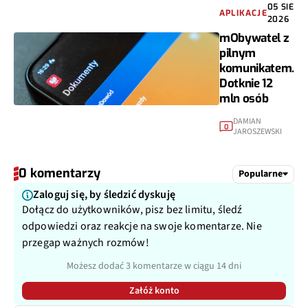
05 SIE
APLIKACJE
2026
mObywatel z
pilnym
komunikatem.
Dotknie 12
mln osób
DAMIAN
0
JAROSZEWSKI
0 komentarzy
Popularne
Zaloguj się, by śledzić dyskuję
Dołącz do użytkowników, pisz bez limitu, śledź
odpowiedzi oraz reakcje na swoje komentarze. Nie
przegap ważnych rozmów!
Możesz dodać 3 komentarze w ciągu 14 dni
Załóż konto