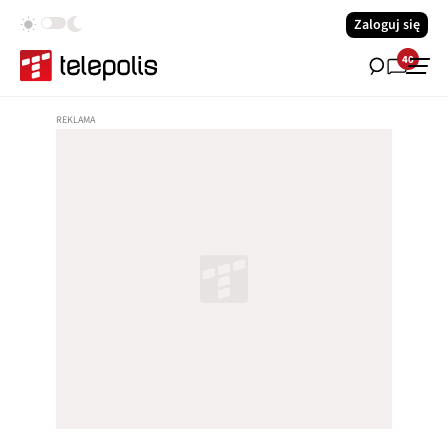
Zaloguj się
40