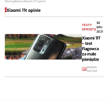
Strona główna
Xiaomi 11T opinie
Xiaomi 11t opinie
30
TESTY
GRU
SPRZĘTU
2021
Xiaomi 11T
– test
flagowca
za małe
pieniądze
MARIAN
28
SZUTIAK