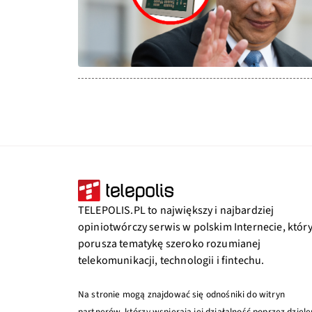
TELEPOLIS.PL to największy i najbardziej
opiniotwórczy serwis w polskim Internecie, któr
porusza tematykę szeroko rozumianej
telekomunikacji, technologii i fintechu.
Na stronie mogą znajdować się odnośniki do witryn
partnerów, którzy wspierają jej działalność poprzez dziele