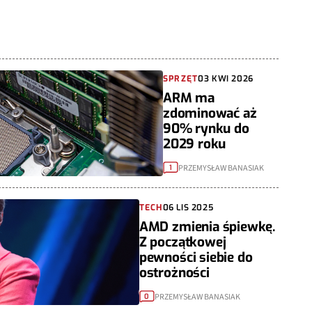
SPRZĘT
03 KWI 2026
ARM ma
zdominować aż
90% rynku do
2029 roku
PRZEMYSŁAW BANASIAK
1
TECH
06 LIS 2025
AMD zmienia śpiewkę.
Z początkowej
pewności siebie do
ostrożności
PRZEMYSŁAW BANASIAK
0