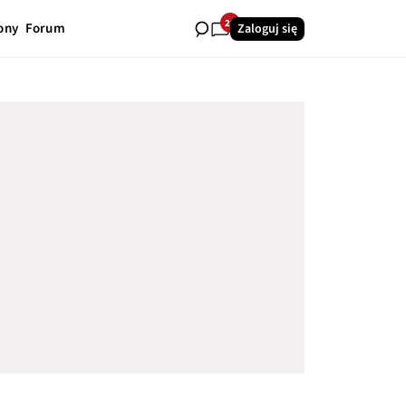
28
ony
Forum
Zaloguj się