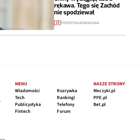
rękawa. Tego się Zachód
nie spodziewał
PRZEMYSŁAW BANASIAK
29
MENU
NASZE STRONY
Wiadomości
Rozrywka
Meczyki.pl
Tech
Rankingi
PPE.pl
y
Publicystyka
Telefony
Bet.pl
Fintech
Forum
nie