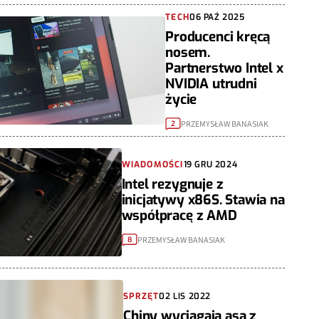
TECH
06 PAŹ 2025
Producenci kręcą
nosem.
Partnerstwo Intel x
NVIDIA utrudni
życie
PRZEMYSŁAW BANASIAK
2
WIADOMOŚCI
19 GRU 2024
Intel rezygnuje z
inicjatywy x86S. Stawia na
współpracę z AMD
PRZEMYSŁAW BANASIAK
8
SPRZĘT
02 LIS 2022
Chiny wyciągają asa z