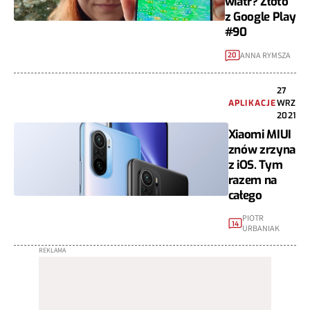
wiatr? Złoto
z Google Play
#90
ANNA RYMSZA
20
27
APLIKACJE
WRZ
2021
Xiaomi MIUI
znów zrzyna
z iOS. Tym
razem na
całego
PIOTR
14
URBANIAK