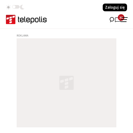
Zaloguj się
38