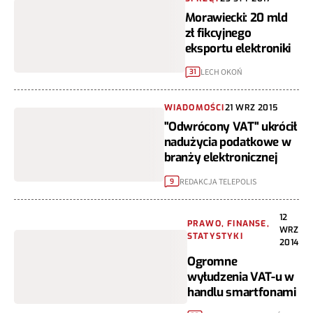
Morawiecki: 20 mld
zł fikcyjnego
eksportu elektroniki
LECH OKOŃ
31
WIADOMOŚCI
21 WRZ 2015
"Odwrócony VAT" ukrócił
nadużycia podatkowe w
branży elektronicznej
REDAKCJA TELEPOLIS
9
12
PRAWO, FINANSE,
WRZ
STATYSTYKI
2014
Ogromne
wyłudzenia VAT-u w
handlu smartfonami