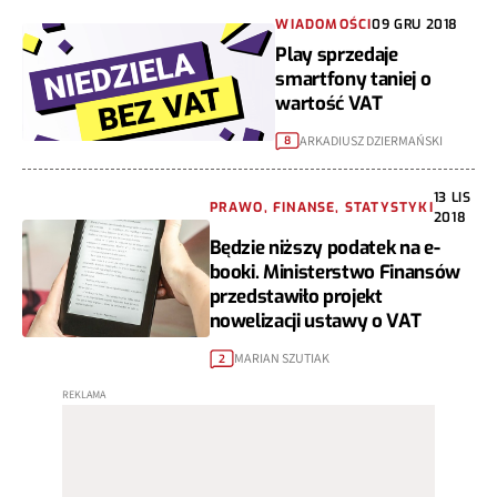
WIADOMOŚCI
09 GRU 2018
Play sprzedaje
smartfony taniej o
wartość VAT
ARKADIUSZ DZIERMAŃSKI
8
13 LIS
PRAWO, FINANSE, STATYSTYKI
2018
Będzie niższy podatek na e-
booki. Ministerstwo Finansów
przedstawiło projekt
nowelizacji ustawy o VAT
MARIAN SZUTIAK
2