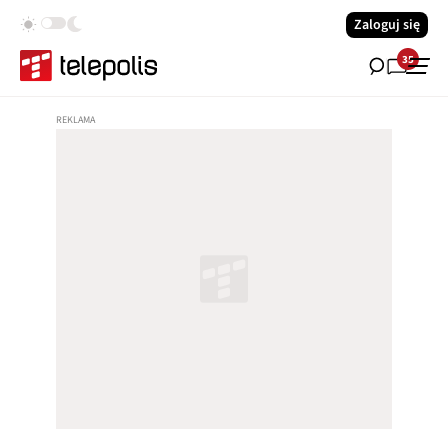
Zaloguj się
35