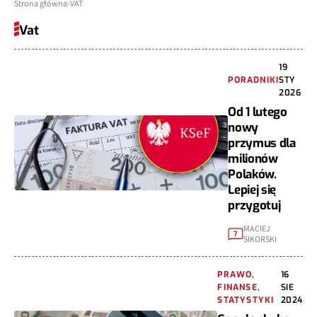
Strona główna
VAT
Vat
19
PORADNIKI
STY
2026
Od 1 lutego
nowy
przymus dla
milionów
Polaków.
Lepiej się
przygotuj
MACIEJ
7
SIKORSKI
PRAWO,
16
FINANSE,
SIE
STATYSTYKI
2024