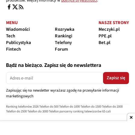
produktów. Więcej informacji w
polityce prywatności
.
MENU
NASZE STRONY
Wiadomości
Rozrywka
Meczyki.pl
Tech
Rankingi
PPE.pl
Publicystyka
Telefony
Bet.pl
Fintech
Forum
Bądź na bieżąco. Zapisz się do newslettera
Zapisz się
Zapisując się na newsletter wyrażasz zgodę na przesyłanie informacji
marketingowych
Ranking telefonów 2026
Telefon do 500
Telefon do 1000
Telefon do 1500
Telefon do 2000
Telefon do 2500
Telefon do 3000
Telefon pancerny
ranking telewizorów 65 cali
O nas
Reklama
Regulamin
Polityka prywatności
Kontakt
Ustawienia prywatności