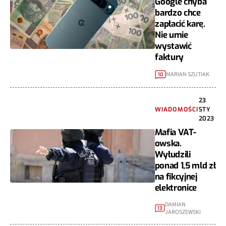
Google chyba
bardzo chce
zapłacić karę.
Nie umie
wystawić
faktury
MARIAN SZUTIAK
10
23
WIADOMOŚCI
STY
2023
Mafia VAT-
owska.
Wyłudzili
ponad 1,5 mld zł
na fikcyjnej
elektronice
DAMIAN
13
JAROSZEWSKI