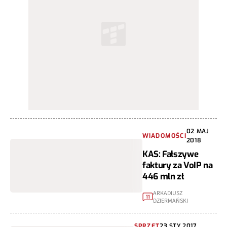
02 MAJ
WIADOMOŚCI
2018
KAS: Fałszywe
faktury za VoIP na
446 mln zł
ARKADIUSZ
11
DZIERMAŃSKI
SPRZĘT
23 STY 2017