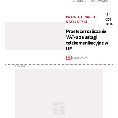
ARKADIUSZ DZIERMAŃSKI
32
18
PRAWO, FINANSE,
CZE
STATYSTYKI
2014
Prostsze rozliczanie
VAT-u za usługi
telekomunikacyjne w
UE
LECH OKOŃ
5