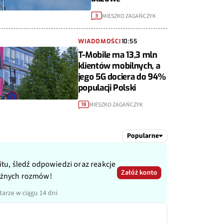
MIESZKO ZAGAŃCZYK
3
WIADOMOŚCI
10:55
T-Mobile ma 13,3 mln
klientów mobilnych, a
jego 5G dociera do 94%
populacji Polski
MIESZKO ZAGAŃCZYK
18
Popularne
itu, śledź odpowiedzi oraz reakcje
Załóż konto
ażnych rozmów!
arze w ciągu 14 dni