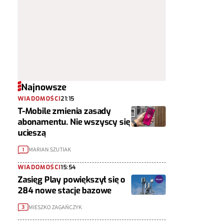
Najnowsze
WIADOMOŚCI
21:15
T-Mobile zmienia zasady
abonamentu. Nie wszyscy się
ucieszą
MARIAN SZUTIAK
1
WIADOMOŚCI
15:54
Zasięg Play powiększył się o
284 nowe stacje bazowe
MIESZKO ZAGAŃCZYK
3