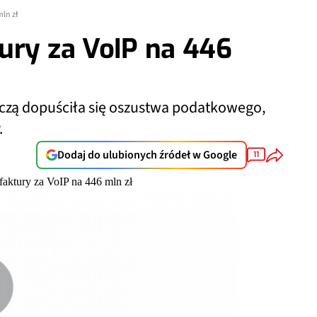
mln zł
ury za VoIP na 446
iczą dopuściła się oszustwa podatkowego,
.
Dodaj do ulubionych źródeł w Google
11