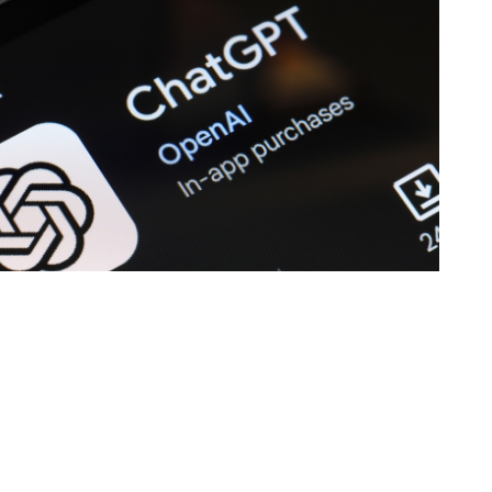
GPT.
Darmowi użytkownicy oraz abonenci
złym tygodniu otrzymają
nielimitowany