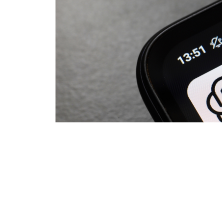
OpenAI
zwiększa możliwości
Chat
najtańszego planu Go już w przys