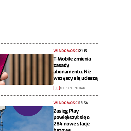
WIADOMOŚCI
21:15
T-Mobile zmienia
zasady
abonamentu. Nie
wszyscy się ucieszą
MARIAN SZUTIAK
1
WIADOMOŚCI
15:54
Zasięg Play
powiększył się o
284 nowe stacje
bazowe