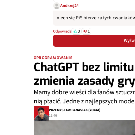
Andrzej24
niech się PiS bierze za tych cwaniaków
3
1
Odpowiedz
Wyświ
OPROGRAMOWANIE
ChatGPT bez limitu
zmienia zasady gr
Mamy dobre wieści dla fanów sztucznej
nią płacić. Jedne z najlepszych modeli
PRZEMYSŁAW BANASIAK (YOKAI)
21:46