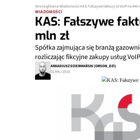
Strona główna
Wiadomości
KAS: Fałszywe faktury za VoIP na 446 
WIADOMOŚCI
KAS: Fałszywe fakt
mln zł
Spółka zajmująca się branżą gazown
rozliczając fikcyjne zakupy usług VoIP
ARKADIUSZ DZIERMAŃSKI (ORSON_DZI)
02 MAJ 2018