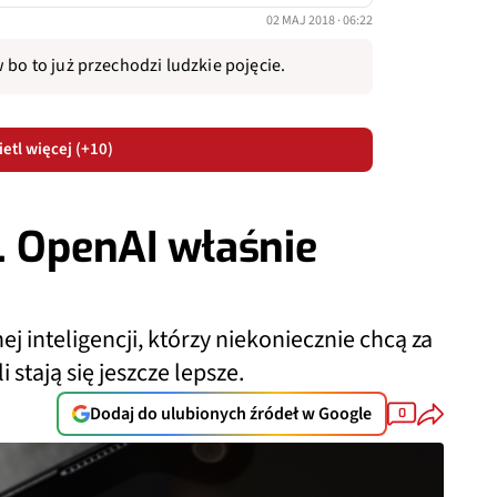
02 MAJ 2018 · 06:22
 bo to już przechodzi ludzkie pojęcie.
etl więcej (+10)
. OpenAI właśnie
y
 inteligencji, którzy niekoniecznie chcą za
 stają się jeszcze lepsze.
Dodaj do ulubionych źródeł w Google
0