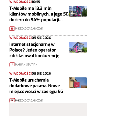
WIADOMOŚCI
10:55
T-Mobile ma 13,3 mln
klientów mobilnych, a jego 5G
dociera do 94% populacji
Polski
MIESZKO ZAGAŃCZYK
18
WIADOMOŚCI
05 SIE 2026
Internet stacjonarny w
Polsce? Jeden operator
zdeklasował konkurencję
MARIAN SZUTIAK
1
WIADOMOŚCI
05 SIE 2026
T-Mobile uruchamia
dodatkowe pasma. Nowe
miejscowości w zasięgu 5G
MIESZKO ZAGAŃCZYK
4