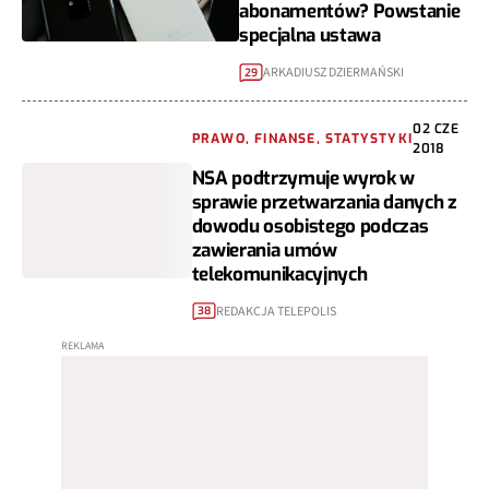
abonamentów? Powstanie
specjalna ustawa
ARKADIUSZ DZIERMAŃSKI
29
02 CZE
PRAWO, FINANSE, STATYSTYKI
2018
NSA podtrzymuje wyrok w
sprawie przetwarzania danych z
dowodu osobistego podczas
zawierania umów
telekomunikacyjnych
REDAKCJA TELEPOLIS
38