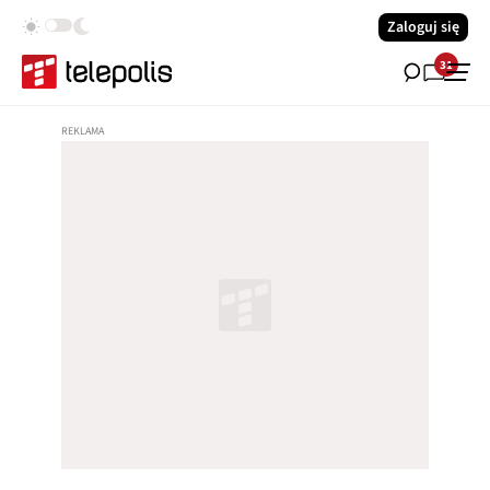
Zaloguj się
31