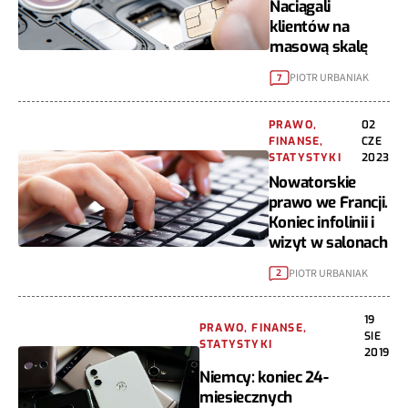
Naciągali
klientów na
masową skalę
PIOTR URBANIAK
7
PRAWO,
02
FINANSE,
CZE
STATYSTYKI
2023
Nowatorskie
prawo we Francji.
Koniec infolinii i
wizyt w salonach
PIOTR URBANIAK
2
19
PRAWO, FINANSE,
SIE
STATYSTYKI
2019
Niemcy: koniec 24-
miesiecznych