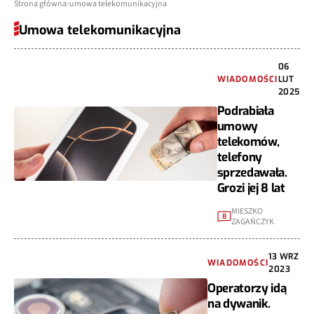
Strona główna
umowa telekomunikacyjna
Umowa telekomunikacyjna
06
WIADOMOŚCI
LUT
2025
Podrabiała
umowy
telekomów,
telefony
sprzedawała.
Grozi jej 8 lat
MIESZKO
8
ZAGAŃCZYK
13 WRZ
WIADOMOŚCI
2023
Operatorzy idą
na dywanik.