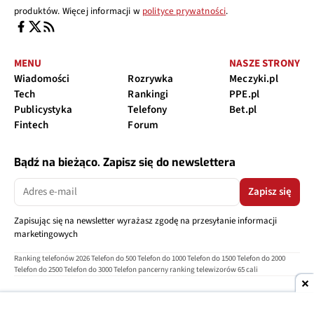
produktów. Więcej informacji w
polityce prywatności
.
MENU
NASZE STRONY
Wiadomości
Rozrywka
Meczyki.pl
Tech
Rankingi
PPE.pl
Publicystyka
Telefony
Bet.pl
Fintech
Forum
Bądź na bieżąco. Zapisz się do newslettera
Zapisz się
Zapisując się na newsletter wyrażasz zgodę na przesyłanie informacji
marketingowych
Ranking telefonów 2026
Telefon do 500
Telefon do 1000
Telefon do 1500
Telefon do 2000
Telefon do 2500
Telefon do 3000
Telefon pancerny
ranking telewizorów 65 cali
O nas
Reklama
Regulamin
Polityka prywatności
Kontakt