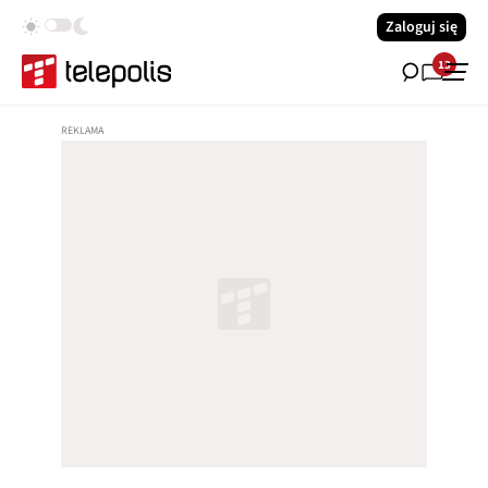
Zaloguj się
13