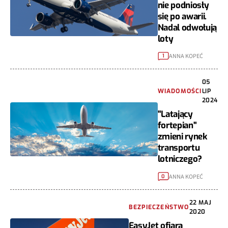
nie podniosły
się po awarii.
Nadal odwołują
loty
ANNA KOPEĆ
1
05
WIADOMOŚCI
LIP
2024
"Latający
fortepian"
zmieni rynek
transportu
lotniczego?
ANNA KOPEĆ
0
22 MAJ
BEZPIECZEŃSTWO
2020
EasyJet ofiarą