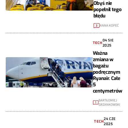
Obyś nie
popełnił tego
błędu
ANNA KOPEĆ
3
04 SIE
TECH
2025
Ważna
zmiana w
bagażu
podręcznym
Ryanair. Całe
5
centymetrów
BARTŁOMIEJ
1
GRZANKOWSKI
24 CZE
TECH
2025