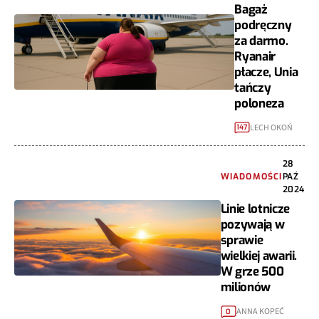
Bagaż
podręczny
za darmo.
Ryanair
płacze, Unia
tańczy
poloneza
LECH OKOŃ
147
28
WIADOMOŚCI
PAŹ
2024
Linie lotnicze
pozywają w
sprawie
wielkiej awarii.
W grze 500
milionów
ANNA KOPEĆ
0