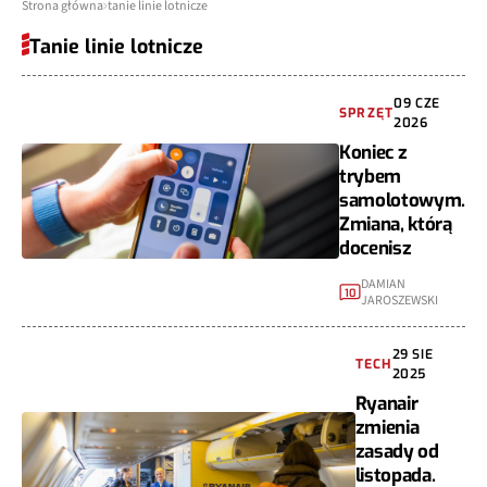
Strona główna
tanie linie lotnicze
Tanie linie lotnicze
09 CZE
SPRZĘT
2026
Koniec z
trybem
samolotowym.
Zmiana, którą
docenisz
DAMIAN
10
JAROSZEWSKI
29 SIE
TECH
2025
Ryanair
zmienia
zasady od
listopada.