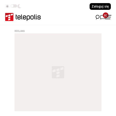
Zaloguj się
33