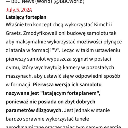
— BBC News (World) (@BBCWorld)
July 5, 2024
Latający fortepian
Właśnie ten koncept chcą wykorzystać Kimchi i
Graetz. Zmodyfikowali oni budowę samolotu tak
aby maksymalnie wykorzystać możliwości płynące
z latania w formacji "V". Lecąc w takim ustawieniu
pierwszy samolot wypuszcza sygnał w postaci
dymu, który wychwytują kamery w pozostałych
maszynach, aby ustawić się w odpowiedni sposób
w formacji.
Pierwsza wersja ich samolotu
nazywana jest "latającym fortepianem",
ponieważ nie posiada on zbyt dobrych
parametrów ślizgowych.
Jest jednak w stanie
bardzo sprawnie wykorzystać tunele
aerodynamiczne oszczędzając tym samym energię