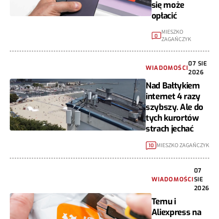
się może
opłacić
MIESZKO
0
ZAGAŃCZYK
07 SIE
WIADOMOŚCI
2026
Nad Bałtykiem
internet 4 razy
szybszy. Ale do
tych kurortów
strach jechać
MIESZKO ZAGAŃCZYK
10
07
WIADOMOŚCI
SIE
2026
Temu i
Aliexpress na