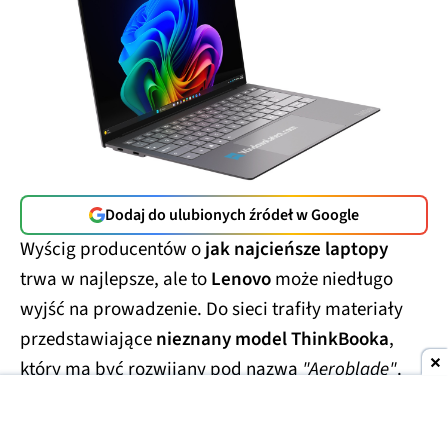
Dodaj do ulubionych źródeł w Google
Wyścig producentów o
jak najcieńsze laptopy
trwa w najlepsze, ale to
Lenovo
może niedługo
wyjść na prowadzenie. Do sieci trafiły materiały
przedstawiające
nieznany model ThinkBooka
,
który ma być rozwijany pod nazwą
"Aeroblade"
.
Jego obudowa wygląda
wręcz absurdalnie
smukło.