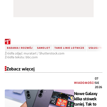
BADANIA I ROZWÓJ
SAMOLOT
TANIE LINIE LOTNICZE
USŁUGI TRA
Źródła zdjęć: muratart / Shutterstock.com
Źródła tekstu: bbc.com
Zobacz więcej
07
WIADOMOŚCI
SIE
2026
Nowe Galaxy
kilka stówek
taniej. Tak to