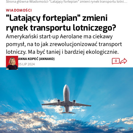
Strona główna
Wiadomości
"Latający fortepian" zmieni rynek transportu lotniczego?
WIADOMOŚCI
"Latający fortepian" zmieni
rynek transportu lotniczego?
Amerykański start-up Aerolane ma ciekawy
pomysł, na to jak zrewolucjonizować transport
lotniczy. Ma być taniej i bardziej ekologicznie.
ANNA KOPEĆ (ANNAKO)
0
05 LIP 2024