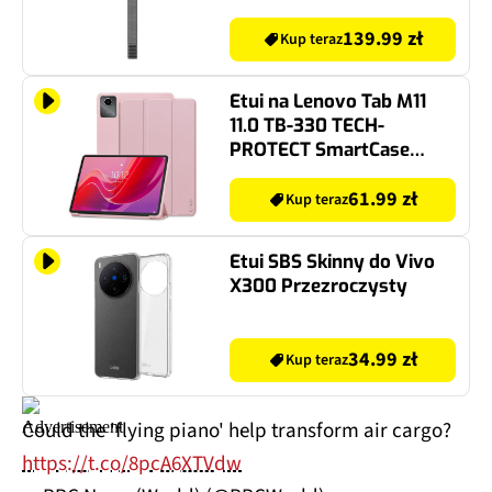
paska 20 mm) Szary
139.99 zł
Kup teraz
Etui na Lenovo Tab M11
11.0 TB-330 TECH-
PROTECT SmartCase
Różowy
61.99 zł
Kup teraz
Etui SBS Skinny do Vivo
X300 Przezroczysty
34.99 zł
Kup teraz
Could the 'flying piano' help transform air cargo?
https://t.co/8pcA6XTVdw