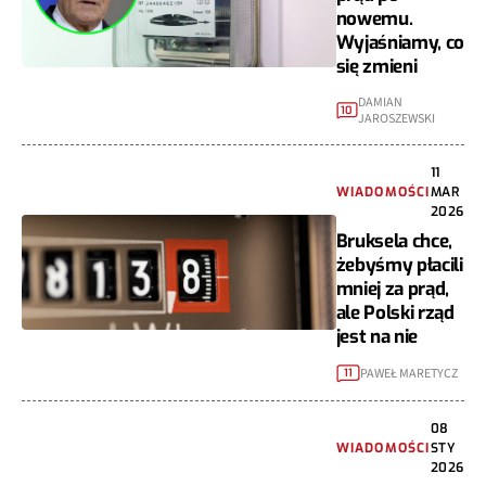
nowemu.
Wyjaśniamy, co
się zmieni
DAMIAN
10
JAROSZEWSKI
11
WIADOMOŚCI
MAR
2026
Bruksela chce,
żebyśmy płacili
mniej za prąd,
ale Polski rząd
jest na nie
PAWEŁ MARETYCZ
11
08
WIADOMOŚCI
STY
2026