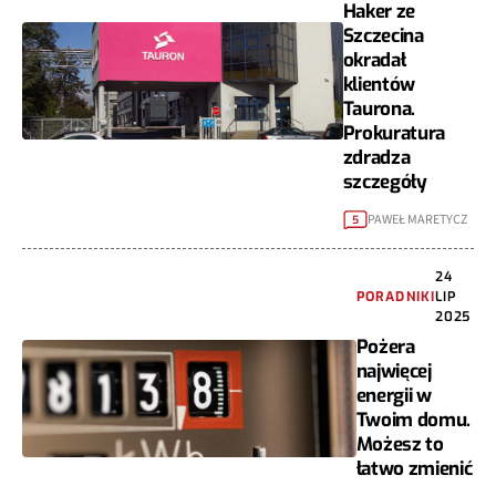
Haker ze
Szczecina
okradał
klientów
Taurona.
Prokuratura
zdradza
szczegóły
PAWEŁ MARETYCZ
5
24
PORADNIKI
LIP
2025
Pożera
najwięcej
energii w
Twoim domu.
Możesz to
łatwo zmienić