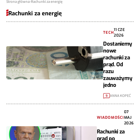
Strona główna
Rachunki za energię
Rachunki za energię
11 CZE
TECH
2026
Dostaniemy
nowe
rachunki za
prąd. Od
razu
zauważymy
jedno
ANNA KOPEĆ
9
07
WIADOMOŚCI
MAJ
2026
Rachunki za
prąd po