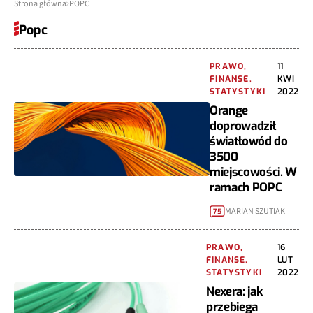
Strona główna
POPC
Popc
PRAWO,
11
FINANSE,
KWI
STATYSTYKI
2022
Orange
doprowadził
światłowód do
3500
miejscowości. W
ramach POPC
MARIAN SZUTIAK
75
PRAWO,
16
FINANSE,
LUT
STATYSTYKI
2022
Nexera: jak
przebiega