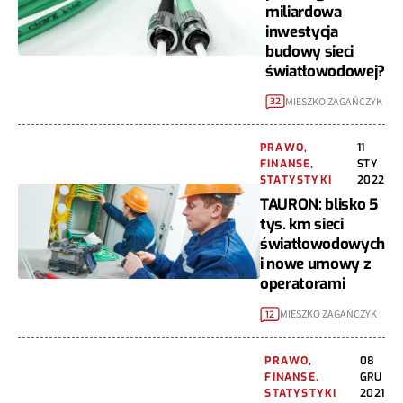
miliardowa
inwestycja
budowy sieci
światłowodowej?
MIESZKO ZAGAŃCZYK
32
PRAWO,
11
FINANSE,
STY
STATYSTYKI
2022
TAURON: blisko 5
tys. km sieci
światłowodowych
i nowe umowy z
operatorami
MIESZKO ZAGAŃCZYK
12
PRAWO,
08
FINANSE,
GRU
STATYSTYKI
2021