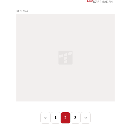
DZIERMAŃSKI
←
1
2
3
→