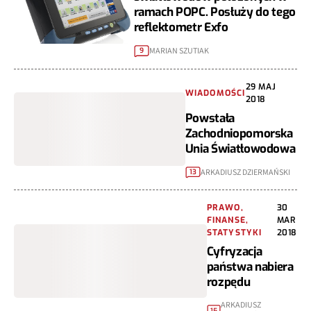
ramach POPC. Posłuży do tego
reflektometr Exfo
MARIAN SZUTIAK
9
29 MAJ
WIADOMOŚCI
2018
Powstała
Zachodniopomorska
Unia Światłowodowa
ARKADIUSZ DZIERMAŃSKI
13
PRAWO,
30
FINANSE,
MAR
STATYSTYKI
2018
Cyfryzacja
państwa nabiera
rozpędu
ARKADIUSZ
15