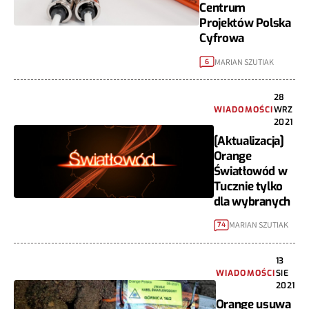
Centrum
Projektów Polska
Cyfrowa
MARIAN SZUTIAK
6
28
WIADOMOŚCI
WRZ
2021
[Aktualizacja]
Orange
Światłowód w
Tucznie tylko
dla wybranych
MARIAN SZUTIAK
74
13
WIADOMOŚCI
SIE
2021
Orange usuwa