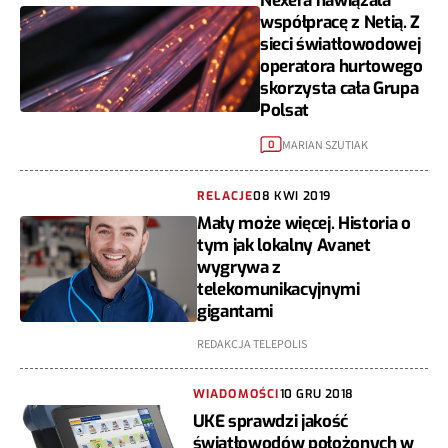
Nexera nawiązała
współpracę z Netią. Z
sieci światłowodowej
operatora hurtowego
skorzysta cała Grupa
Polsat
MARIAN SZUTIAK
0
RELACJE
08 KWI 2019
Mały może więcej. Historia o
tym jak lokalny Avanet
wygrywa z
telekomunikacyjnymi
gigantami
REDAKCJA TELEPOLIS
WIADOMOŚCI
10 GRU 2018
UKE sprawdzi jakość
światłowodów położonych w