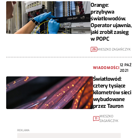
Orange:
przybywa
światłowodów.
Operator ujawnia,
jaki zrobił zasięg
w POPC
MIESZKO ZAGAŃCZYK
26
12 PAŹ
WIADOMOŚCI
2021
Światłowód:
cztery tysiące
kilometrów sieci
wybudowane
przez Tauron
MIESZKO
11
ZAGAŃCZYK