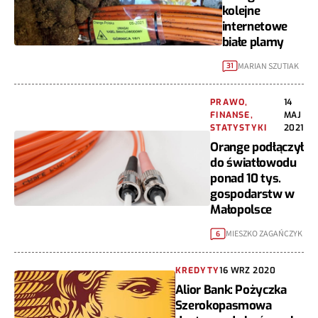
kolejne
internetowe
białe plamy
MARIAN SZUTIAK
31
PRAWO,
14
FINANSE,
MAJ
STATYSTYKI
2021
Orange podłączył
do światłowodu
ponad 10 tys.
gospodarstw w
Małopolsce
MIESZKO ZAGAŃCZYK
6
KREDYTY
16 WRZ 2020
Alior Bank: Pożyczka
Szerokopasmowa