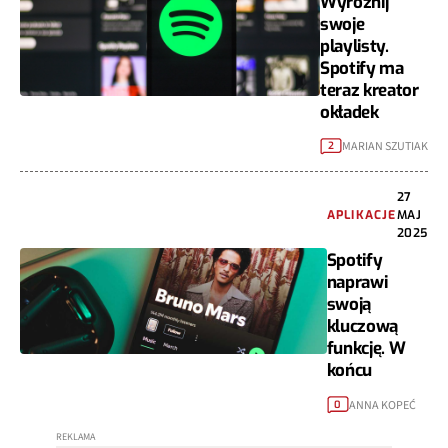
Wyróżnij
swoje
playlisty.
Spotify ma
teraz kreator
okładek
MARIAN SZUTIAK
2
27
APLIKACJE
MAJ
2025
Spotify
naprawi
swoją
kluczową
funkcję. W
końcu
ANNA KOPEĆ
0