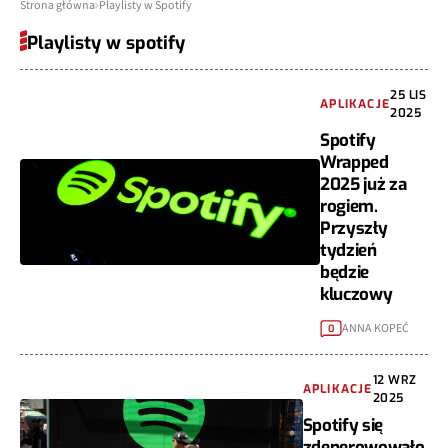
Strona główna
Playlisty w Spotify
Playlisty w spotify
25 LIS
APLIKACJE
2025
Spotify
Wrapped
2025 już za
rogiem.
Przyszły
tydzień
będzie
kluczowy
ANNA KOPEĆ
0
12 WRZ
APLIKACJE
2025
Spotify się
zdenerowowało.