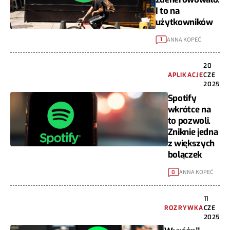
I to na
użytkowników
ANNA KOPEĆ
1
20
APLIKACJE
CZE
2025
Spotify
wkrótce na
to pozwoli.
Zniknie jedna
z większych
bolączek
ANNA KOPEĆ
0
11
ROZRYWKA
CZE
2025