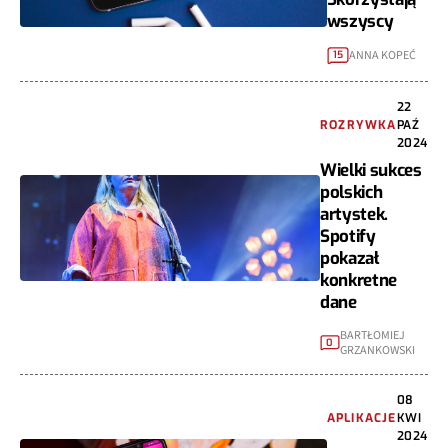
wszyscy
ANNA KOPEĆ
15
22
ROZRYWKA
PAŹ
2024
Wielki sukces
polskich
artystek.
Spotify
pokazał
konkretne
dane
BARTŁOMIEJ
0
GRZANKOWSKI
08
APLIKACJE
KWI
2024