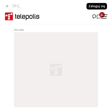
Zaloguj się
21