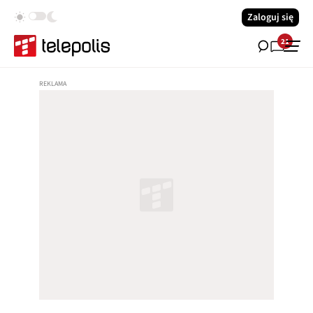
Zaloguj się
21