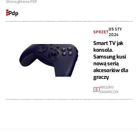
Strona główna
PDP
Pdp
05 STY
SPRZĘT
2024
Smart TV jak
konsola.
Samsung kusi
nową serią
akcesoriów dla
graczy
MIESZKO
0
ZAGAŃCZYK