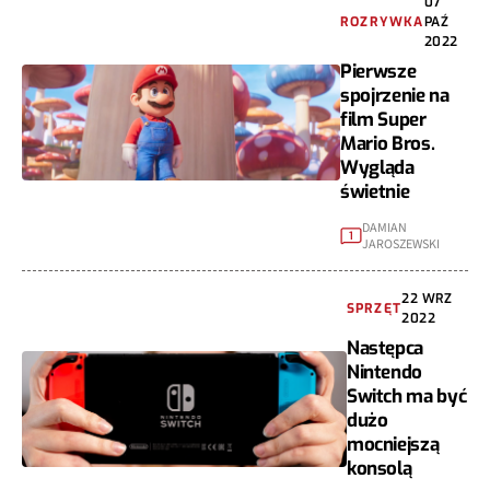
07
ROZRYWKA
PAŹ
2022
Pierwsze
spojrzenie na
film Super
Mario Bros.
Wygląda
świetnie
DAMIAN
1
JAROSZEWSKI
22 WRZ
SPRZĘT
2022
Następca
Nintendo
Switch ma być
dużo
mocniejszą
konsolą