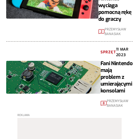
wyciąga
pomocną rękę
do graczy
PRZEMYSŁAW
2
BANASIAK
11 MAR
SPRZĘT
2023
Fani Nintendo
mają
problem z
umierającymi
konsolami
PRZEMYSŁAW
8
BANASIAK