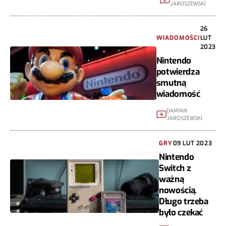
JAROSZEWSKI
26
WIADOMOŚCI
LUT
2023
Nintendo
potwierdza
smutną
wiadomość
DAMIAN
4
JAROSZEWSKI
GRY
09 LUT 2023
Nintendo
Switch z
ważną
nowością.
Długo trzeba
było czekać