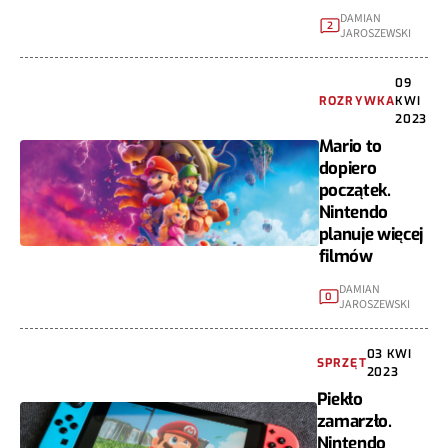
DAMIAN
2
JAROSZEWSKI
09
ROZRYWKA
KWI
2023
Mario to
dopiero
początek.
Nintendo
planuje więcej
filmów
DAMIAN
0
JAROSZEWSKI
03 KWI
SPRZĘT
2023
Piekło
zamarzło.
Nintendo