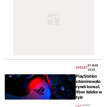
01 MAR
SPRZĘT
2023
PlayStation
zdominowało
rynek konsol.
Xbox daleko w
tyle
DAMIAN
2