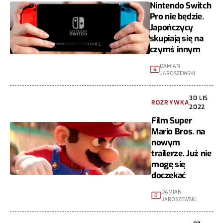
Nintendo Switch
Pro nie będzie.
Japończycy
skupiają się na
czymś innym
DAMIAN
6
JAROSZEWSKI
30 LIS
ROZRYWKA
2022
Film Super
Mario Bros. na
nowym
trailerze. Już nie
mogę się
doczekać
DAMIAN
0
JAROSZEWSKI