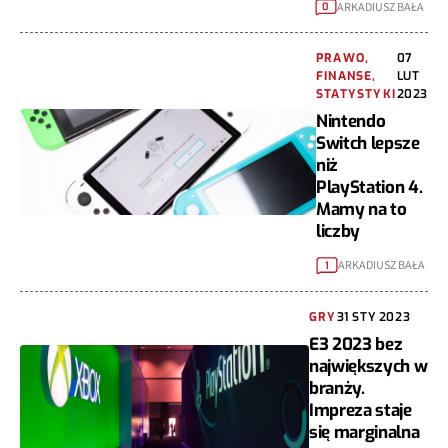
ARKADIUSZ BAŁA
0
PRAWO,
07
FINANSE,
LUT
STATYSTYKI
2023
Nintendo
Switch lepsze
niż
PlayStation 4.
Mamy na to
liczby
ARKADIUSZ BAŁA
1
GRY
31 STY 2023
E3 2023 bez
największych w
branży.
Impreza staje
się marginalna