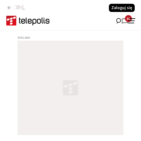
Zaloguj się
36