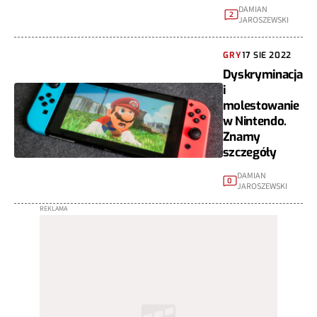
DAMIAN
2
JAROSZEWSKI
GRY
17 SIE 2022
Dyskryminacja
i
molestowanie
w Nintendo.
Znamy
szczegóły
DAMIAN
0
JAROSZEWSKI