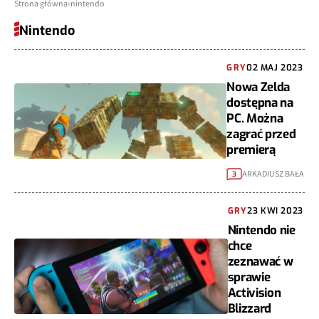
Strona główna
nintendo
Nintendo
GRY
02 MAJ 2023
Nowa Zelda
dostępna na
PC. Można
zagrać przed
premierą
ARKADIUSZ BAŁA
3
GRY
23 KWI 2023
Nintendo nie
chce
zeznawać w
sprawie
Activision
Blizzard