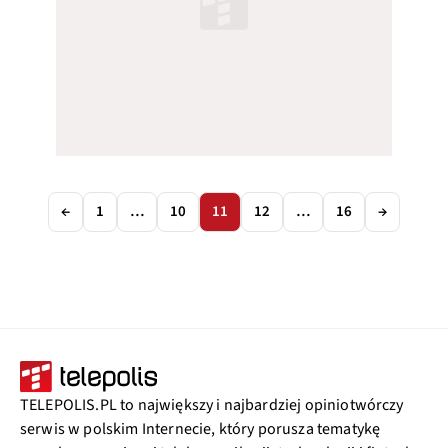
←
1
…
10
11
12
…
16
→
TELEPOLIS.PL to największy i najbardziej opiniotwórczy
serwis w polskim Internecie, który porusza tematykę