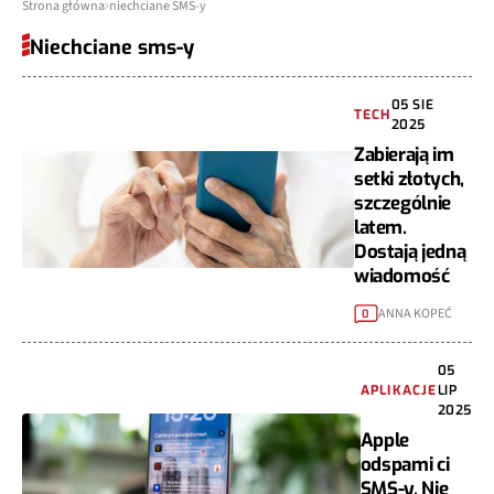
Strona główna
niechciane SMS-y
Niechciane sms-y
05 SIE
TECH
2025
Zabierają im
setki złotych,
szczególnie
latem.
Dostają jedną
wiadomość
ANNA KOPEĆ
0
05
APLIKACJE
LIP
2025
Apple
odspami ci
SMS-y. Nie