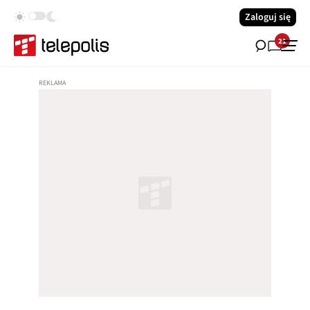
Zaloguj się
21