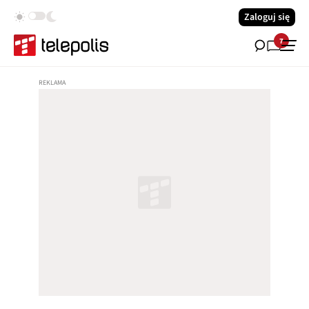
Zaloguj się
7