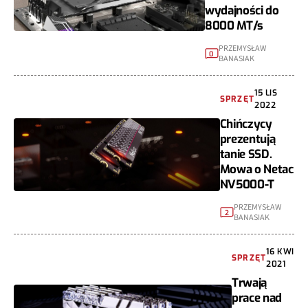
wydajności do
8000 MT/s
PRZEMYSŁAW
0
BANASIAK
15 LIS
SPRZĘT
2022
Chińczycy
prezentują
tanie SSD.
Mowa o Netac
NV5000-T
PRZEMYSŁAW
2
BANASIAK
16 KWI
SPRZĘT
2021
Trwają
prace nad