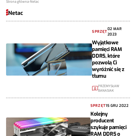
Strona główna
Netac
Netac
02 MAR
SPRZĘT
2023
Wyjątkowe
pamięci RAM
DDR5, które
pozwolą Ci
wyróżnić się z
tłumu
PRZEMYSŁAW
0
BANASIAK
SPRZĘT
15 GRU 2022
Kolejny
producent
szykuje pamięci
RAM DDR5 o