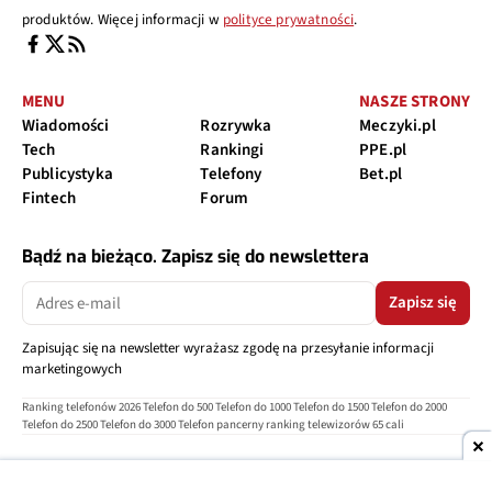
produktów. Więcej informacji w
polityce prywatności
.
MENU
NASZE STRONY
Wiadomości
Rozrywka
Meczyki.pl
Tech
Rankingi
PPE.pl
Publicystyka
Telefony
Bet.pl
Fintech
Forum
Bądź na bieżąco. Zapisz się do newslettera
Zapisz się
Zapisując się na newsletter wyrażasz zgodę na przesyłanie informacji
marketingowych
Ranking telefonów 2026
Telefon do 500
Telefon do 1000
Telefon do 1500
Telefon do 2000
Telefon do 2500
Telefon do 3000
Telefon pancerny
ranking telewizorów 65 cali
O nas
Reklama
Regulamin
Polityka prywatności
Kontakt