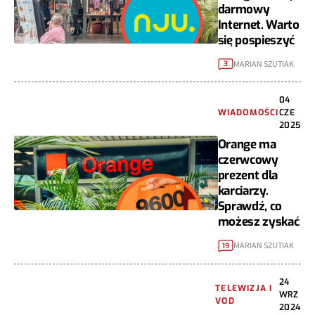
darmowy
Internet. Warto
się pospieszyć
MARIAN SZUTIAK
3
04
WIADOMOŚCI
CZE
2025
Orange ma
czerwcowy
prezent dla
karciarzy.
Sprawdź, co
możesz zyskać
MARIAN SZUTIAK
19
24
TELEWIZJA I
WRZ
VOD
2024