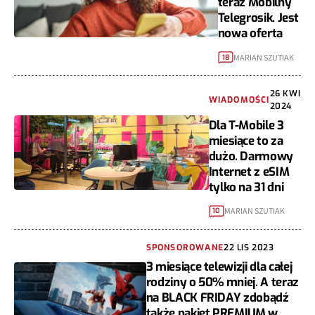
teraz Mobilny
Telegrosik. Jest
nowa oferta
MARIAN SZUTIAK
18
26 KWI
WIADOMOŚCI
2024
Dla T-Mobile 3
miesiące to za
dużo. Darmowy
Internet z eSIM
tylko na 31 dni
MARIAN SZUTIAK
10
SPONSOROWANE
22 LIS 2023
3 miesiące telewizji dla całej
rodziny o 50% mniej. A teraz
na BLACK FRIDAY zdobądź
także pakiet PREMIUM w