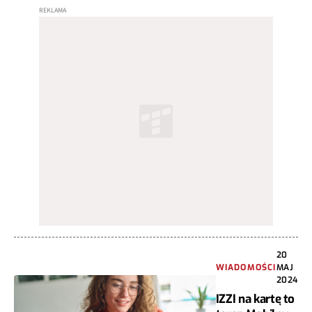
20
WIADOMOŚCI
MAJ
2024
IZZI na kartę to