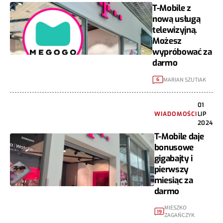
T-Mobile z
nową usługą
telewizyjną.
Możesz
wypróbować za
darmo
MARIAN SZUTIAK
6
01
WIADOMOŚCI
LIP
2024
T-Mobile daje
bonusowe
gigabajty i
pierwszy
miesiąc za
darmo
MIESZKO
19
ZAGAŃCZYK