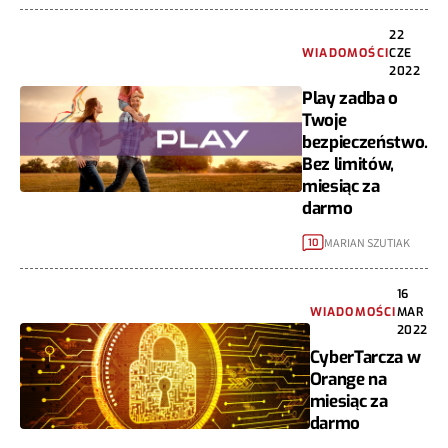
22
WIADOMOŚCI
CZE
2022
Play zadba o
Twoje
bezpieczeństwo.
Bez limitów,
miesiąc za
darmo
MARIAN SZUTIAK
10
16
WIADOMOŚCI
MAR
2022
CyberTarcza w
Orange na
miesiąc za
darmo