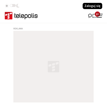
Zaloguj się
15