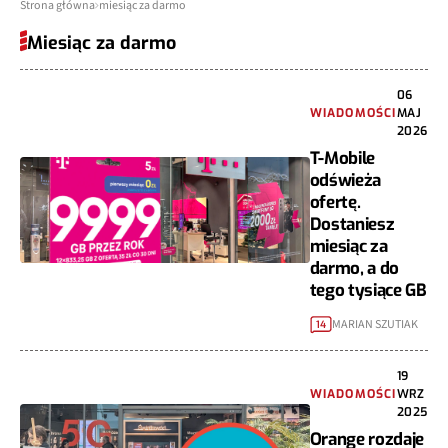
Strona główna
miesiąc za darmo
Miesiąc za darmo
06
WIADOMOŚCI
MAJ
2026
T-Mobile
odświeża
ofertę.
Dostaniesz
miesiąc za
darmo, a do
tego tysiące GB
MARIAN SZUTIAK
14
19
WIADOMOŚCI
WRZ
2025
Orange rozdaje