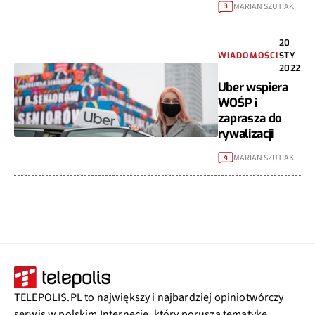
MARIAN SZUTIAK
3
20
WIADOMOŚCI
STY
2022
Uber wspiera
WOŚP i
zaprasza do
rywalizacji
MARIAN SZUTIAK
4
TELEPOLIS.PL to największy i najbardziej opiniotwórczy
serwis w polskim Internecie, który porusza tematykę