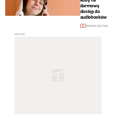
kody na
darmowy
dostęp do
audiobooków
MARIAN SZUTIAK
0