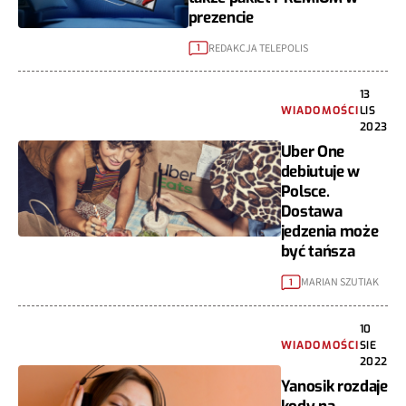
prezencie
REDAKCJA TELEPOLIS
1
13
WIADOMOŚCI
LIS
2023
Uber One
debiutuje w
Polsce.
Dostawa
jedzenia może
być tańsza
MARIAN SZUTIAK
1
10
WIADOMOŚCI
SIE
2022
Yanosik rozdaje