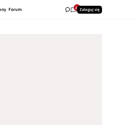
28
ony
Forum
Zaloguj się