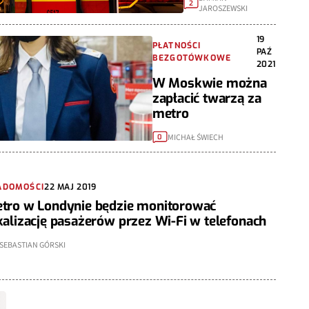
2
JAROSZEWSKI
19
PŁATNOŚCI
PAŹ
BEZGOTÓWKOWE
2021
W Moskwie można
zapłacić twarzą za
metro
MICHAŁ ŚWIECH
0
ADOMOŚCI
22 MAJ 2019
tro w Londynie będzie monitorować
kalizację pasażerów przez Wi-Fi w telefonach
SEBASTIAN GÓRSKI