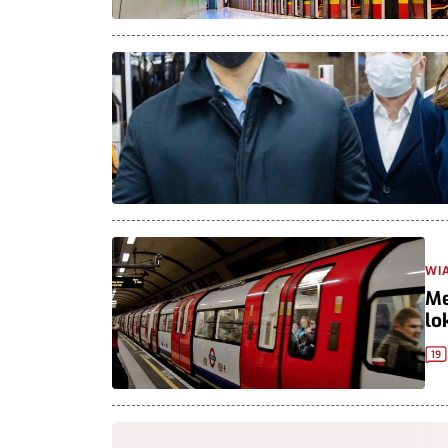
WI
Me
lo
19