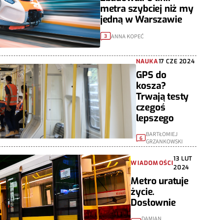
metra szybciej niż my
jedną w Warszawie
ANNA KOPEĆ
3
NAUKA
17 CZE 2024
GPS do
kosza?
Trwają testy
czegoś
lepszego
BARTŁOMIEJ
6
GRZANKOWSKI
13 LUT
WIADOMOŚCI
2024
Metro uratuje
życie.
Dosłownie
DAMIAN