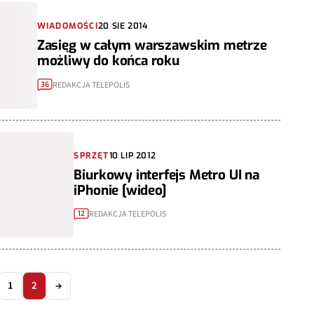
WIADOMOŚCI
20 SIE 2014
Zasięg w całym warszawskim metrze
możliwy do końca roku
REDAKCJA TELEPOLIS
36
SPRZĘT
10 LIP 2012
Biurkowy interfejs Metro UI na
iPhonie [wideo]
REDAKCJA TELEPOLIS
12
1
2
→