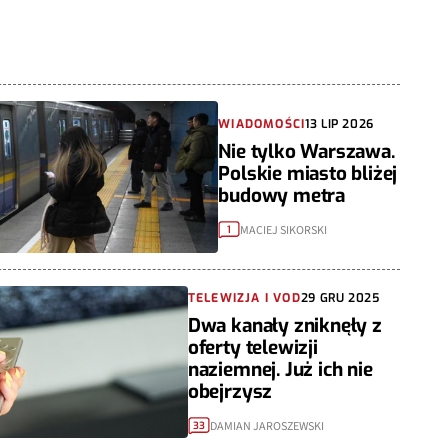
WIADOMOŚCI
13 LIP 2026
Nie tylko Warszawa.
Polskie miasto bliżej
budowy metra
MACIEJ SIKORSKI
1
TELEWIZJA I VOD
29 GRU 2025
Dwa kanały zniknęły z
oferty telewizji
naziemnej. Już ich nie
obejrzysz
DAMIAN JAROSZEWSKI
33