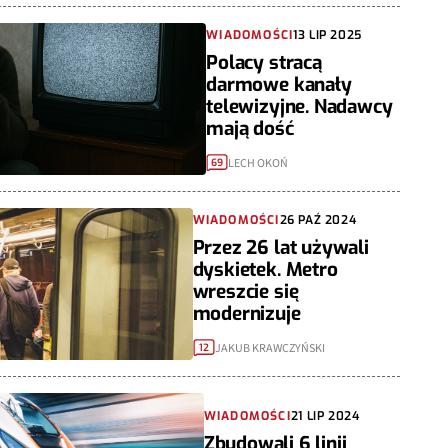
WIADOMOŚCI
13 LIP 2025
Polacy stracą
darmowe kanały
telewizyjne. Nadawcy
mają dość
LECH OKOŃ
69
WIADOMOŚCI
26 PAŹ 2024
Przez 26 lat używali
dyskietek. Metro
wreszcie się
modernizuje
JAKUB KRAWCZYŃSKI
12
WIADOMOŚCI
21 LIP 2024
Zbudowali 6 linii