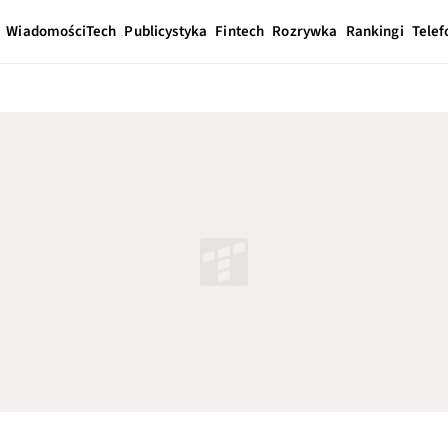
Wiadomości
Tech
Publicystyka
Fintech
Rozrywka
Rankingi
Telef