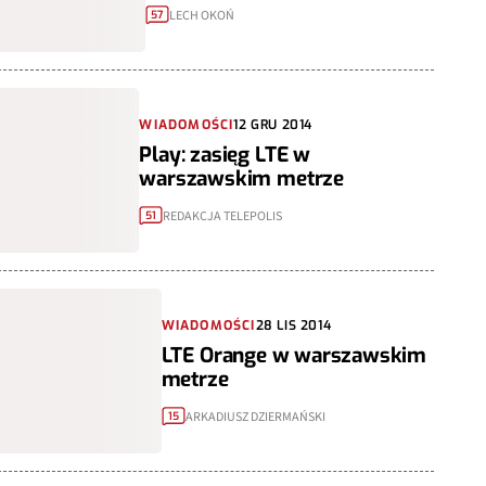
LECH OKOŃ
57
WIADOMOŚCI
12 GRU 2014
Play: zasięg LTE w
warszawskim metrze
REDAKCJA TELEPOLIS
51
WIADOMOŚCI
28 LIS 2014
LTE Orange w warszawskim
metrze
ARKADIUSZ DZIERMAŃSKI
15