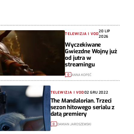
20 LIP
TELEWIZJA I VOD
2026
Wyczekiwane
Gwiezdne Wojny już
od jutra w
streamingu
ANNA KOPEĆ
0
TELEWIZJA I VOD
02 GRU 2022
The Mandalorian. Trzeci
sezon hitowego serialu z
datą premiery
DAMIAN JAROSZEWSKI
0