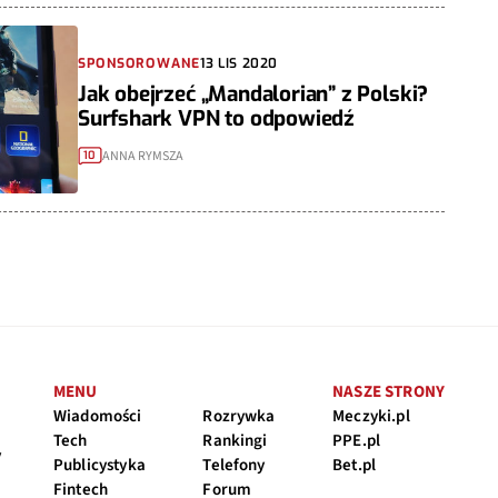
SPONSOROWANE
13 LIS 2020
Jak obejrzeć „Mandalorian” z Polski?
Surfshark VPN to odpowiedź
ANNA RYMSZA
10
MENU
NASZE STRONY
Wiadomości
Rozrywka
Meczyki.pl
Tech
Rankingi
PPE.pl
y
Publicystyka
Telefony
Bet.pl
Fintech
Forum