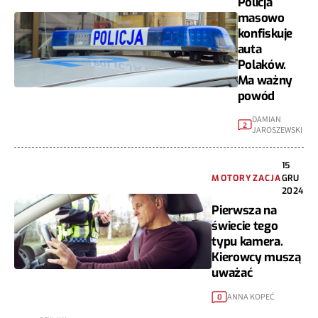
Policja
masowo
konfiskuje
auta
Polaków.
Ma ważny
powód
DAMIAN
2
JAROSZEWSKI
15
MOTORYZACJA
GRU
2024
Pierwsza na
świecie tego
typu kamera.
Kierowcy muszą
uważać
ANNA KOPEĆ
0