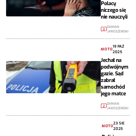
Polacy
niczego się
nie nauczyli
DAMIAN
3
JAROSZEWSKI
19 PAŹ
MOTO
2025
Jechał na
podwójnym
gazie. Sąd
zabrał
samochód
jego matce
DAMIAN
2
JAROSZEWSKI
23 SIE
MOTO
2025