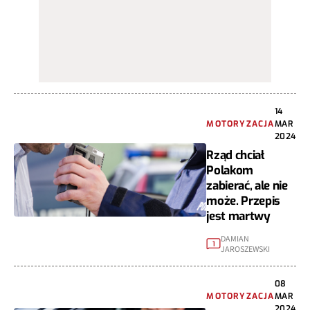
14
MOTORYZACJA
MAR
2024
Rząd chciał
Polakom
zabierać, ale nie
może. Przepis
jest martwy
DAMIAN
1
JAROSZEWSKI
08
MOTORYZACJA
MAR
2024