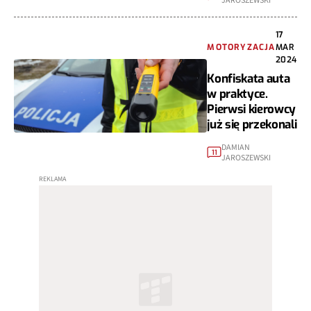
JAROSZEWSKI
17
MOTORYZACJA
MAR
2024
Konfiskata auta
w praktyce.
Pierwsi kierowcy
już się przekonali
DAMIAN
11
JAROSZEWSKI