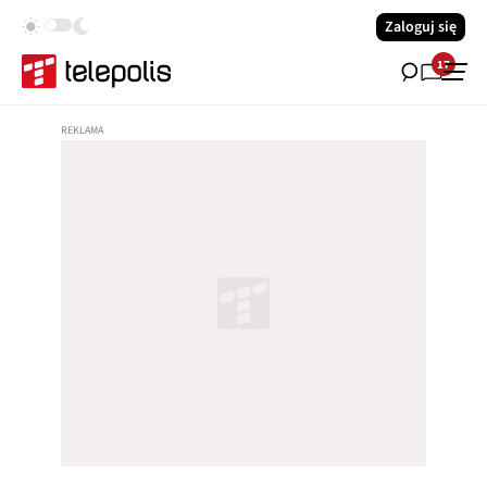
Zaloguj się
17