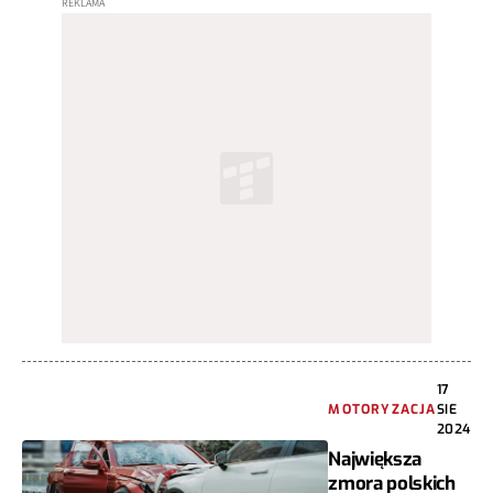
17
MOTORYZACJA
SIE
2024
Największa
zmora polskich