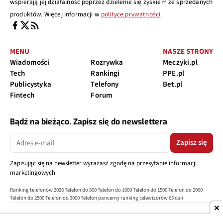
wspierają jej działalność poprzez dzielenie się zyskiem ze sprzedanych
produktów. Więcej informacji w
polityce prywatności
.
MENU
NASZE STRONY
Wiadomości
Rozrywka
Meczyki.pl
Tech
Rankingi
PPE.pl
Publicystyka
Telefony
Bet.pl
Fintech
Forum
Bądź na bieżąco. Zapisz się do newslettera
Zapisz się
Zapisując się na newsletter wyrażasz zgodę na przesyłanie informacji
marketingowych
Ranking telefonów 2026
Telefon do 500
Telefon do 1000
Telefon do 1500
Telefon do 2000
Telefon do 2500
Telefon do 3000
Telefon pancerny
ranking telewizorów 65 cali