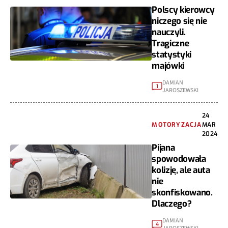
Polscy kierowcy
niczego się nie
nauczyli.
Tragiczne
statystyki
majówki
DAMIAN
1
JAROSZEWSKI
24
MOTORYZACJA
MAR
2024
Pijana
spowodowała
kolizję, ale auta
nie
skonfiskowano.
Dlaczego?
DAMIAN
4