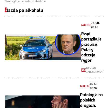
Strona główna
jazda po alkoholu
Jazda po alkoholu
05 SIE
MOTO
2026
Rząd
porządkuje
przepisy.
Polacy
odczują
rygor
DAMIAN
10
JAROSZEWSKI
30 LIP
MOTO
2026
Patologia na
polskich
drogach.