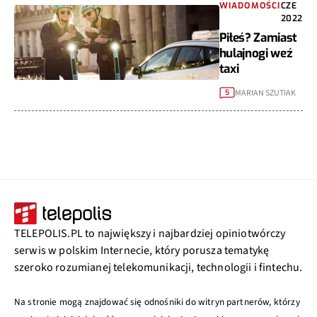
WIADOMOŚCI
CZE
2022
Piłeś? Zamiast
hulajnogi weź
taxi
MARIAN SZUTIAK
5
TELEPOLIS.PL to największy i najbardziej opiniotwórczy
serwis w polskim Internecie, który porusza tematykę
szeroko rozumianej telekomunikacji, technologii i fintechu.
Na stronie mogą znajdować się odnośniki do witryn partnerów, którzy