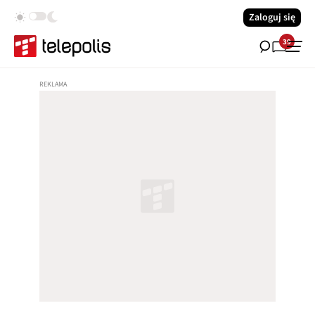
Zaloguj się
39