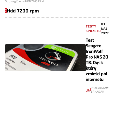
Strona główna
HDD 7200 RPM
Hdd 7200 rpm
03
TESTY
MAJ
SPRZĘTU
2022
Test
Seagate
IronWolf
Pro NAS 20
TB: Dysk,
który
zmieści pół
internetu
PRZEMYSŁAW
16
BANASIAK