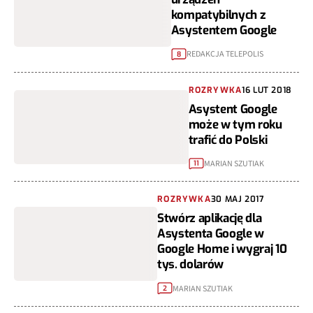
kompatybilnych z
Asystentem Google
REDAKCJA TELEPOLIS
8
ROZRYWKA
16 LUT 2018
Asystent Google
może w tym roku
trafić do Polski
MARIAN SZUTIAK
11
ROZRYWKA
30 MAJ 2017
Stwórz aplikację dla
Asystenta Google w
Google Home i wygraj 10
tys. dolarów
MARIAN SZUTIAK
2