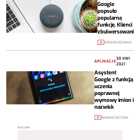
Google
popsuło
popularną
funkcję. Klienci
zbulwersowani
ARKADIUSZ BAŁA
0
30 KWI
APLIKACJE
2021
Asystent
Google z funkcją
uczenia
poprawnej
wymowy imion i
nazwisk
MARIAN SZUTIAK
0