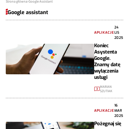
Strona główna
Google Assistant
Google assistant
24
APLIKACJE
LIS
2025
Koniec
Asystenta
Google.
Znamy datę
wyłączenia
usługi
MARIAN
3
SZUTIAK
16
APLIKACJE
MAR
2025
Pożegnaj się