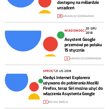
dostępny na miliardzie
urządzeń
ARKADIUSZ DZIERMAŃSKI
28
20 GRU
WIADOMOŚCI
2018
Asystent Google
przemówi po polsku
15 stycznia
ARKADIUSZ DZIERMAŃSKI
9
SPRZĘT
21 LIS 2018
Kiedyś Internet Explorera
używano do pobierania Mozilli
Firefox, teraz Siri można użyć do
włączenia Asystenta Google
MICHAŁ ŚWIECH
3