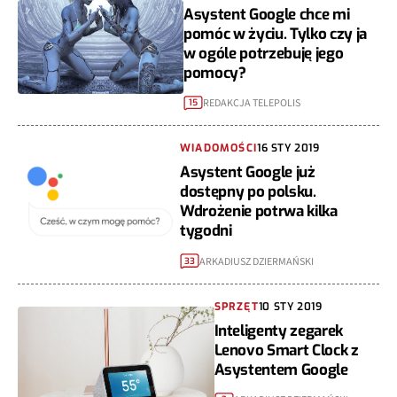
Asystent Google chce mi
pomóc w życiu. Tylko czy ja
w ogóle potrzebuję jego
pomocy?
REDAKCJA TELEPOLIS
15
WIADOMOŚCI
16 STY 2019
Asystent Google już
dostępny po polsku.
Wdrożenie potrwa kilka
tygodni
ARKADIUSZ DZIERMAŃSKI
33
SPRZĘT
10 STY 2019
Inteligenty zegarek
Lenovo Smart Clock z
Asystentem Google