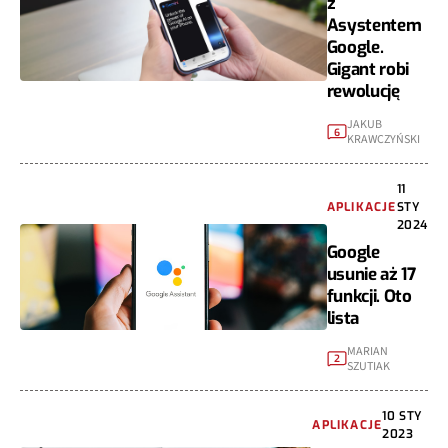
z
Asystentem
Google.
Gigant robi
rewolucję
JAKUB
6
KRAWCZYŃSKI
11
APLIKACJE
STY
2024
Google
usunie aż 17
funkcji. Oto
lista
MARIAN
2
SZUTIAK
10 STY
APLIKACJE
2023