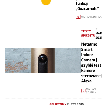
funkcji
„Guacamole”
MARIAN SZUTIAK
0
31
TESTY
MAR
SPRZĘTU
2021
Netatmo
Smart
Indoor
Camera |
szybki test
kamery
sterowanej
Alexą
MARIAN
0
SZUTIAK
FELIETONY
18 STY 2019